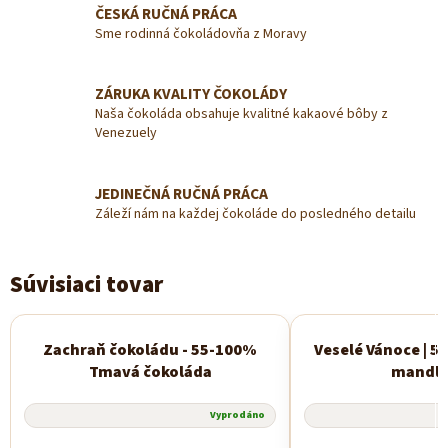
ČESKÁ RUČNÁ PRÁCA
Sme rodinná čokoládovňa z Moravy
ZÁRUKA KVALITY ČOKOLÁDY
Naša čokoláda obsahuje kvalitné kakaové bôby z
Venezuely
JEDINEČNÁ RUČNÁ PRÁCA
Záleží nám na každej čokoláde do posledného detailu
Súvisiaci tovar
Zachraň čokoládu - 55-100%
Veselé Vánoce | 5
€9,09
Tmavá čokoláda
mandl
–54 %
Vyprodáno