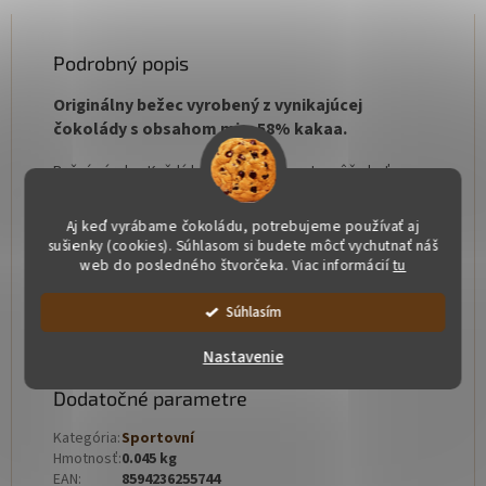
Podrobný popis
Originálny bežec vyrobený z vynikajúcej
čokolády s obsahom min. 58% kakaa.
Ručná výroba. Každý kus je originál, preto môže byť
farebne aj váhovo mierne odlišný
Aj keď vyrábame čokoládu, potrebujeme používať aj
Zloženie:
kakao min. 58 %, kakaové maslo, cukor,
sušienky (cookies). Súhlasom si budete môcť vychutnať náš
emulgátor:
sójový
lecitín
, prírodná vanilka, farbené:
web do posledného štvorčeka. Viac informácií
tu
E555, E551, E172
Súhlasím
Alergény: sójový lecitín
Nastavenie
Naša čokoláda je bez lepku a pridaných tukov
Dodatočné parametre
Kategória
:
Sportovní
Hmotnosť
:
0.045 kg
EAN
:
8594236255744