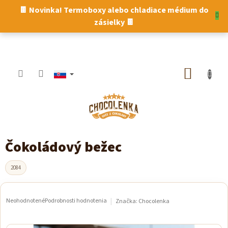
Prejsť
🍫 Novinka! Termoboxy alebo chladiace médium do
na
zásielky 🍫
obsah
NÁKUP
KOŠÍK
Čokoládový bežec
2084
Neohodnotené
Podrobnosti hodnotenia
Značka:
Chocolenka
Priemerné
hodnotenie
produktu