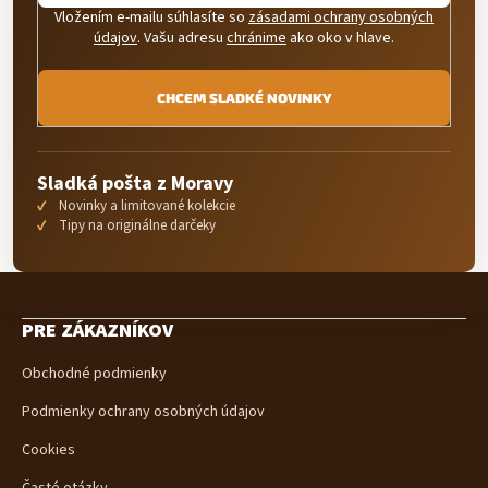
Vložením e-mailu súhlasíte so
zásadami ochrany osobných
údajov
. Vašu adresu
chránime
ako oko v hlave.
CHCEM SLADKÉ NOVINKY
Sladká pošta z Moravy
Novinky a limitované kolekcie
Tipy na originálne darčeky
Z
á
PRE ZÁKAZNÍKOV
p
ä
Obchodné podmienky
t
i
Podmienky ochrany osobných údajov
e
Cookies