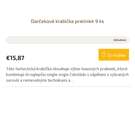
Darčeková krabička praliniek 9 ks
Skladem
Do košíka
€15,87
Táto fantastická krabička obsahuje výber luxusných praliniek, ktoré
kombinujú tú najlepšiu single origin čokoládu s náplňami z vybraných
surovín a remeselnými technikami a...