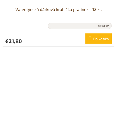
Valentýnská dárková krabička pralinek - 12 ks
Priemerné
Skladem
hodnotenie
produktu
Do košíka
€21,80
je
5,0
z
5
hviezdičiek.