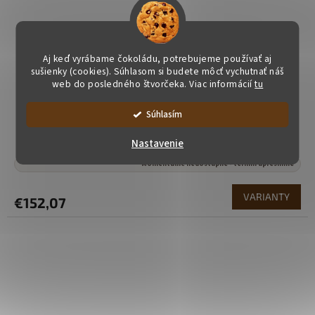
Aj keď vyrábame čokoládu, potrebujeme používať aj
sušienky (cookies). Súhlasom si budete môcť vychutnať náš
web do posledného štvorčeka. Viac informácií
tu
Súhlasím
Železná debna plná čokoládového náradia - Modrá
Nastavenie
Momentálně nedostupné - termín upřesníme
VARIANTY
€152,07