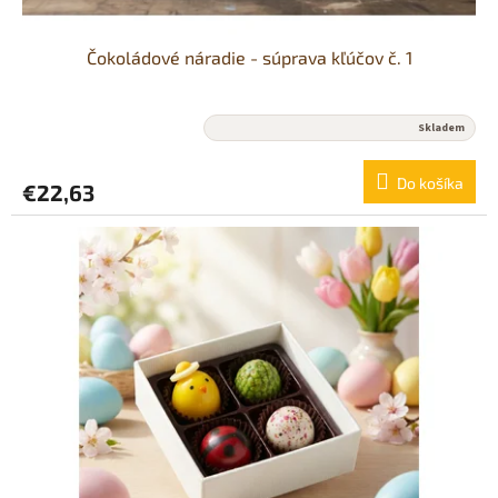
Čokoládové náradie - súprava kľúčov č. 1
Priemerné
Skladem
hodnotenie
produktu
Do košíka
€22,63
je
5,0
z
5
hviezdičiek.