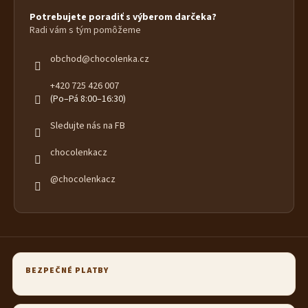
Potrebujete poradiť s výberom darčeka?
Radi vám s tým pomôžeme
obchod
@
chocolenka.cz
+420 725 426 007
(Po–Pá 8:00–16:30)
Sledujte nás na FB
chocolenkacz
@chocolenkacz
BEZPEČNÉ PLATBY