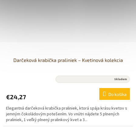
Darčeková krabička praliniek – Kvetinová kolekcia
Priemerné
Skladem
hodnotenie
produktu
Do košíka
€24,27
je
5,0
Elegantná darčeková krabička praliniek, ktorá spája krásu kvetov s
z
jemným čokoládovým potešením. Vo vnútri nájdete 5 plnených
5
praliniek, 1 veľký plnený pralinkový kvet a 3...
hviezdičiek.