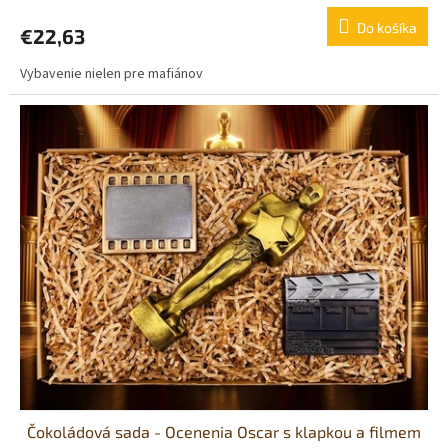
produktu
Do košíka
€22,63
je
5,0
Vybavenie nielen pre mafiánov
z
5
hviezdičiek.
Čokoládová sada - Ocenenia Oscar s klapkou a filmem