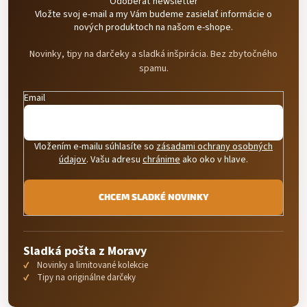
Odoberať newsletter
v
Vložte svoj e-mail a my Vám budeme zasielať informácie o
k
nových produktoch na našom e-shope.
y
v
Novinky, tipy na darčeky a sladká inšpirácia. Bez zbytočného
ý
spamu.
p
i
s
Email
u
Vložením e-mailu súhlasíte so
zásadami ochrany osobných
údajov
. Vašu adresu
chránime
ako oko v hlave.
CHCEM SLADKÉ NOVINKY
Sladká pošta z Moravy
Novinky a limitované kolekcie
Tipy na originálne darčeky