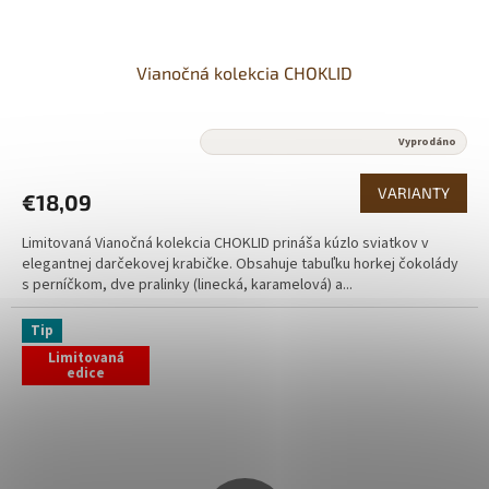
Vianočná kolekcia CHOKLID
Priemerné
Vyprodáno
hodnotenie
produktu
VARIANTY
€18,09
je
5,0
Limitovaná Vianočná kolekcia CHOKLID prináša kúzlo sviatkov v
z
elegantnej darčekovej krabičke. Obsahuje tabuľku horkej čokolády
5
s perníčkom, dve pralinky (linecká, karamelová) a...
hviezdičiek.
Tip
Limitovaná
edice