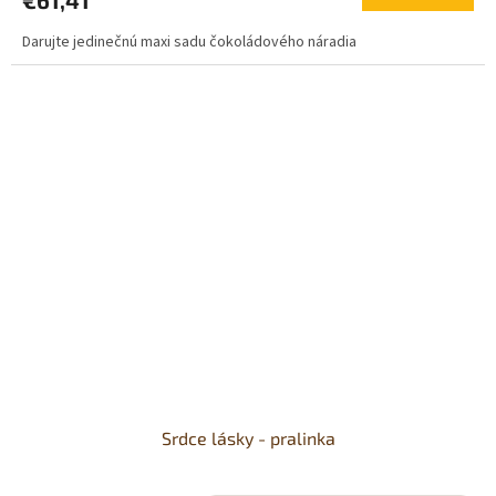
€61,41
je
5,0
Darujte jedinečnú maxi sadu čokoládového náradia
z
5
hviezdičiek.
Srdce lásky - pralinka