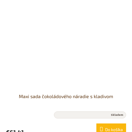
Maxi sada čokoládového náradie s kladivom
Priemerné
Skladem
hodnotenie
produktu
Do košíka