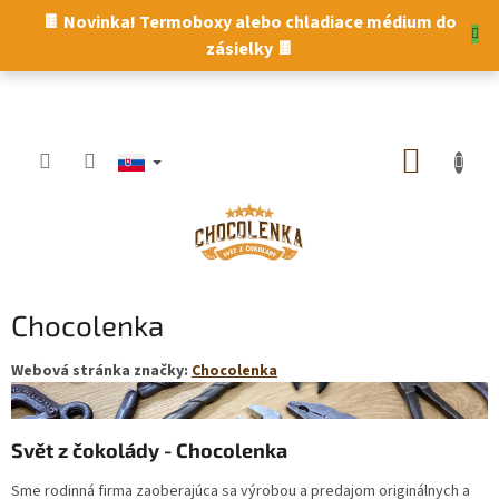
Prejsť
🍫 Novinka! Termoboxy alebo chladiace médium do
na
zásielky 🍫
obsah
NÁKUP
KOŠÍK
Chocolenka
Webová stránka značky:
Chocolenka
Svět z čokolády - Chocolenka
Sme rodinná firma zaoberajúca sa výrobou a predajom originálnych a