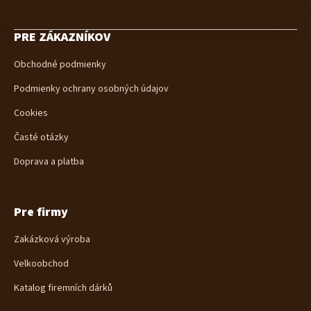
Z
á
PRE ZÁKAZNÍKOV
p
ä
Obchodné podmienky
t
i
Podmienky ochrany osobných údajov
e
Cookies
Časté otázky
Doprava a platba
Pre firmy
Zakázková výroba
Velkoobchod
Katalog firemních dárků