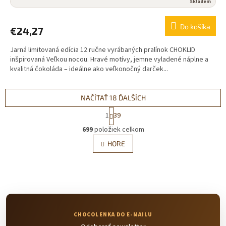
Skladem
Do košíka
€24,27
Jarná limitovaná edícia 12 ručne vyrábaných pralínok CHOKLID
inšpirovaná Veľkou nocou. Hravé motívy, jemne vyladené náplne a
kvalitná čokoláda – ideálne ako veľkonočný darček...
NAČÍTAŤ 18 ĎALŠÍCH
S
1
39
t
O
r
699
položiek celkom
v
á
l
HORE
n
á
k
d
o
v
a
a
c
n
i
i
e
e
p
r