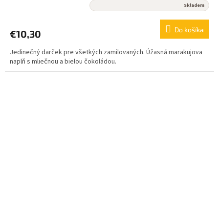
Priemerné
Skladem
hodnotenie
produktu
Do košíka
€10,30
je
5,0
Jedinečný darček pre všetkých zamilovaných. Úžasná marakujova
z
naplň s mliečnou a bielou čokoládou.
5
hviezdičiek.