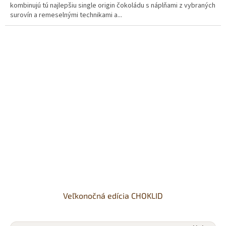
kombinujú tú najlepšiu single origin čokoládu s náplňami z vybraných
5
surovín a remeselnými technikami a...
hviezdičiek.
Veľkonočná edícia CHOKLID