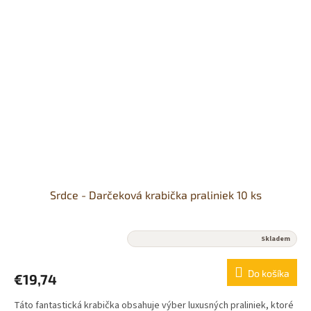
Srdce - Darčeková krabička praliniek 10 ks
Priemerné
Skladem
hodnotenie
produktu
Do košíka
€19,74
je
5,0
Táto fantastická krabička obsahuje výber luxusných praliniek, ktoré
z