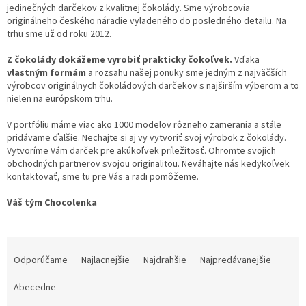
jedinečných darčekov z kvalitnej čokolády. Sme výrobcovia
originálneho českého náradie vyladeného do posledného detailu. Na
trhu sme už od roku 2012.
Z čokolády dokážeme vyrobiť prakticky čokoľvek.
Vďaka
vlastným formám
a rozsahu našej ponuky sme jedným z najväčších
výrobcov originálnych čokoládových darčekov s najširším výberom a to
nielen na európskom trhu.
V portfóliu máme viac ako 1000 modelov rôzneho zamerania a stále
pridávame ďalšie. Nechajte si aj vy vytvoriť svoj výrobok z čokolády.
Vytvoríme Vám darček pre akúkoľvek príležitosť. Ohromte svojich
obchodných partnerov svojou originalitou. Neváhajte nás kedykoľvek
kontaktovať, sme tu pre Vás a radi pomôžeme.
Váš tým Chocolenka
R
a
Odporúčame
Najlacnejšie
Najdrahšie
Najpredávanejšie
d
e
Abecedne
n