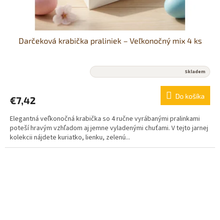
Darčeková krabička praliniek – Veľkonočný mix 4 ks
Priemerné
Skladem
hodnotenie
produktu
Do košíka
€7,42
je
5,0
Elegantná veľkonočná krabička so 4 ručne vyrábanými pralinkami
z
poteší hravým vzhľadom aj jemne vyladenými chuťami. V tejto jarnej
5
kolekcii nájdete kuriatko, lienku, zelenú...
hviezdičiek.