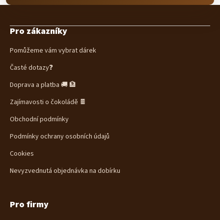
Z
á
Pro zákazníky
p
a
Pomůžeme vám vybrat dárek
t
í
Časté dotazy❓
Doprava a platba 🚚 🏦
Zajímavosti o čokoládě 🍫
Obchodní podmínky
Podmínky ochrany osobních údajů
Cookies
Nevyzvednutá objednávka na dobírku
Pro firmy