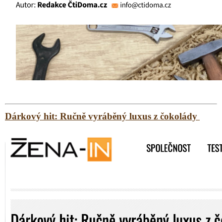
Dárkový hit: Ručně vyráběný luxus z čokolády