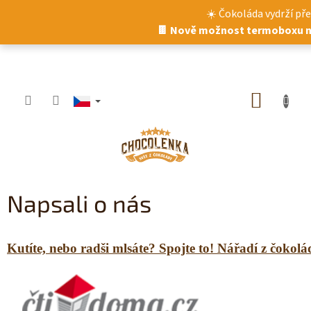
Přejít
☀️ Čokoláda vydrží pře
na
🍫 Nově možnost termoboxu n
obsah
NÁKUP
KOŠÍK
Napsali o nás
Kutíte, nebo radši mlsáte? Spojte to! Nářadí z čokolád