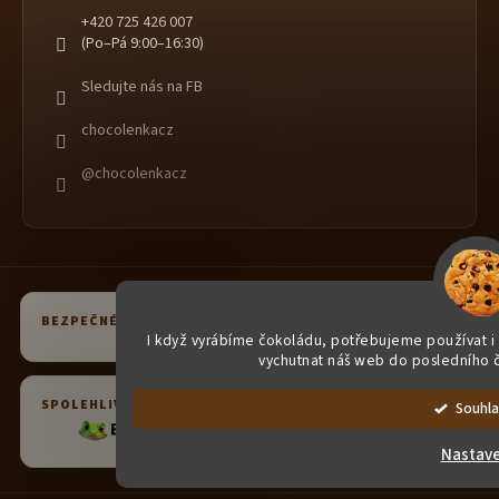
+420 725 426 007
(Po–Pá 9:00–16:30)
Sledujte nás na FB
chocolenkacz
@chocolenkacz
BEZPEČNÉ PLATBY
I když vyrábíme čokoládu, potřebujeme používat i 
vychutnat náš web do posledního č
SPOLEHLIVÁ DOPRAVA
Souhla
Nastave