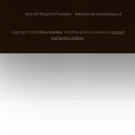
Vytvořil Shoptet Premium
Nakódovali Umpalumpové
Copyright 2026
Chocolenka
. Všechna práva vyhrazena.
Upravit
nastavení cookies