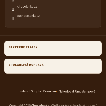
chocolenkacz
@chocolenkacz
BEZPEČNÉ PLATBY
SPOĽAHLIVÁ DOPRAVA
Vytvoril Shoptet Premium
Nakódovali Umpalumpové
Copyright 2026
Chocolenka
. Všetky práva vyhradené.
Upraviť