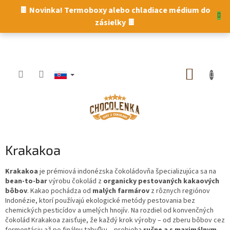
Prejsť
🍫 Novinka! Termoboxy alebo chladiace médium do
na
zásielky 🍫
obsah
NÁKUP
KOŠÍK
Krakakoa
Krakakoa
je prémiová indonézska čokoládovňa špecializujúca sa na
bean-to-bar
výrobu čokolád z
organicky pestovaných kakaových
bôbov
. Kakao pochádza od
malých farmárov
z rôznych regiónov
Indonézie, ktorí používajú ekologické metódy pestovania bez
chemických pesticídov a umelých hnojív. Na rozdiel od konvenčných
čokolád Krakakoa zaisťuje, že každý krok výroby – od zberu bôbov cez