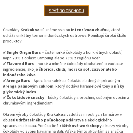
SPÄŤ DO OBCHODU
Čokolády
Krakakoa
sú známe svojou
intenzívnou chuťou
, ktorá
odráža unikátny terroir indonézskych ostrovov. Ponúkajú širokú škálu
produktov:
✔
Single Origin Bars
– čisté horké čokolády z konkrétnych oblastí,
napr. 70% z oblasti Lampung alebo 75% z regiónu Aceh
✔
Flavored Bars
– horké a mliečne čokolády obohatené o exotické
ingrediencie, ako je
škorica, chilli, morská soľ, zázvor alebo
indonézska káva
✔
Arenga Bars
– špeciálna kolekcia čokolád sladených prírodným
Arenga palmovým cukrom
, ktorý dodáva karamelové tóny a
nízky
glykemický index
✔
Čokoládové snacky
– kúsky čokolády s orechmi, sušeným ovocím a
chrumkavými ingredienciami
Okrem výroby čokolády
Krakakoa
vzdeláva miestnych farmárov v
oblasti
udržateľného poľnohospodárstva
a ekologického
spracovania kakaa. Ponúka tiež
zážitkové workshopy
a kurzy výroby
čokolády vo svojej kaviarni na Bali. Vďaka týmto aktivitám sa značka