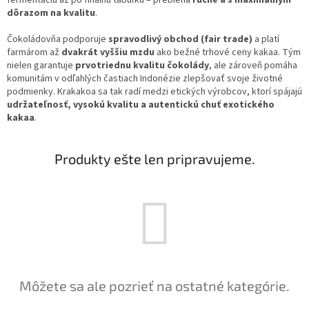
fermentáciu až po finálnu tabuľku – prebieha
ručne a s maximálnym
dôrazom na kvalitu
.
Čokoládovňa podporuje
spravodlivý obchod (fair trade)
a platí
farmárom až
dvakrát vyššiu mzdu
ako bežné trhové ceny kakaa. Tým
nielen garantuje
prvotriednu kvalitu čokolády
, ale zároveň pomáha
komunitám v odľahlých častiach Indonézie zlepšovať svoje životné
podmienky. Krakakoa sa tak radí medzi etických výrobcov, ktorí spájajú
udržateľnosť, vysokú kvalitu a autentickú chuť exotického
kakaa
.
Produkty ešte len pripravujeme.
Môžete sa ale pozrieť na ostatné kategórie.