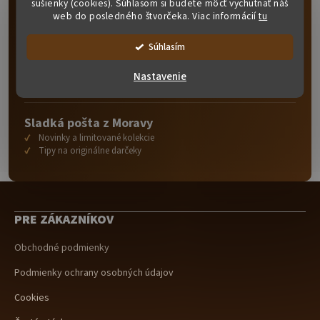
sušienky (cookies). Súhlasom si budete môcť vychutnať náš
Vložením e-mailu súhlasíte so
zásadami ochrany osobných
web do posledného štvorčeka. Viac informácií
tu
údajov
. Vašu adresu
chránime
ako oko v hlave.
Súhlasím
CHCEM SLADKÉ NOVINKY
Nastavenie
Sladká pošta z Moravy
Novinky a limitované kolekcie
Tipy na originálne darčeky
Z
á
PRE ZÁKAZNÍKOV
p
ä
Obchodné podmienky
t
i
Podmienky ochrany osobných údajov
e
Cookies