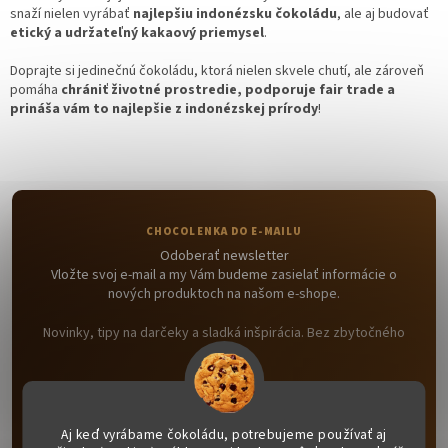
snaží nielen vyrábať
najlepšiu indonézsku čokoládu
, ale aj budovať
etický a udržateľný kakaový priemysel
.
Doprajte si jedinečnú čokoládu, ktorá nielen skvele chutí, ale zároveň
pomáha
chrániť životné prostredie, podporuje fair trade a
prináša vám to najlepšie z indonézskej prírody
!
Odoberať newsletter
Vložte svoj e-mail a my Vám budeme zasielať informácie o
nových produktoch na našom e-shope.
Novinky, tipy na darčeky a sladká inšpirácia. Bez zbytočného
spamu.
Email
Aj keď vyrábame čokoládu, potrebujeme používať aj