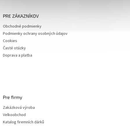
á
p
ä
PRE ZÁKAZNÍKOV
t
Obchodné podmienky
i
Podmienky ochrany osobných údajov
e
Cookies
Časté otázky
Doprava a platba
Pre firmy
Zakázková výroba
Velkoobchod
Katalog firemních dárků