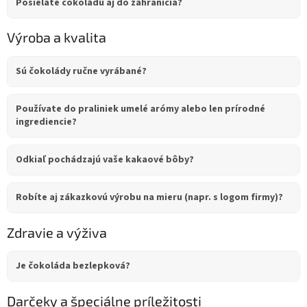
Posielate čokoládu aj do zahraničia?
Výroba a kvalita
Sú čokolády ručne vyrábané?
Používate do praliniek umelé arómy alebo len prírodné
ingrediencie?
Odkiaľ pochádzajú vaše kakaové bôby?
Robíte aj zákazkovú výrobu na mieru (napr. s logom firmy)?
Zdravie a výživa
Je čokoláda bezlepková?
Darčeky a špeciálne príležitosti