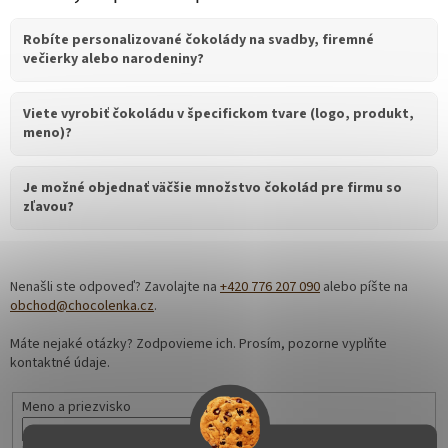
Robíte personalizované čokolády na svadby, firemné
večierky alebo narodeniny?
Viete vyrobiť čokoládu v špecifickom tvare (logo, produkt,
meno)?
Je možné objednať väčšie množstvo čokolád pre firmu so
zľavou?
Nenašli ste odpoveď? Zavolajte na
+420 776 207 090
alebo píšte na
obchod@chocolenka.cz
.
Máte nejaké otázky? Zodpovieme ich. Prosím, pozorne vyplňte
kontaktné údaje.
Meno a priezvisko