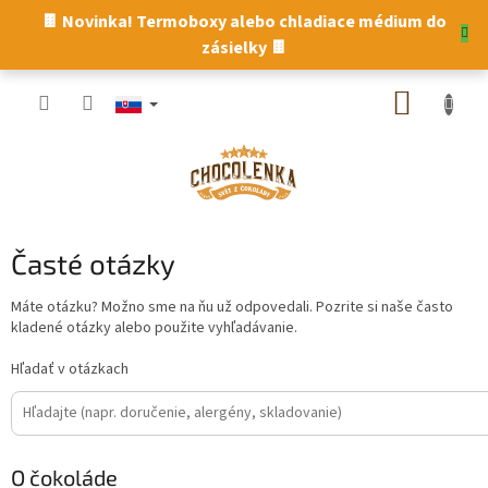
Prejsť
🍫 Novinka! Termoboxy alebo chladiace médium do
na
zásielky 🍫
obsah
NÁKUP
KOŠÍK
Časté otázky
Máte otázku? Možno sme na ňu už odpovedali. Pozrite si naše často
kladené otázky alebo použite vyhľadávanie.
Hľadať v otázkach
O čokoláde