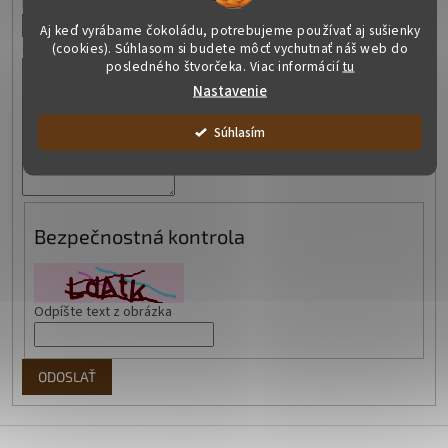
Email
Aj keď vyrábame čokoládu, potrebujeme používať aj sušienky
Správa
(cookies). Súhlasom si budete môcť vychutnať náš web do
posledného štvorčeka. Viac informácií
tu
Nastavenie
Súhlasím
Bezpečnostná kontrola
Odpíšte text z obrázka
ODOSLAŤ
Z