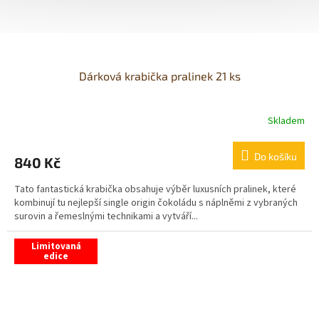
Dárková krabička pralinek 21 ks
Skladem
Průměrné
hodnocení
produktu
Do košíku
840 Kč
je
5,0
Tato fantastická krabička obsahuje výběr luxusních pralinek, které
z
kombinují tu nejlepší single origin čokoládu s náplněmi z vybraných
5
surovin a řemeslnými technikami a vytváří...
hvězdiček.
Limitovaná
edice