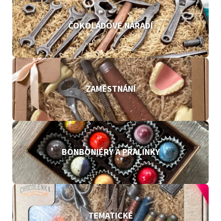
ČOKOLÁDOVÉ NÁŘADÍ
ZAMĚSTNÁNÍ
BONBONIÉRY A PRALINKY
TEMATICKÉ