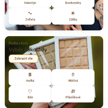
Valentýn
Bonboniéry
🐾
🌟
Zvířata
Záliby
Podle chuti
Výběr čokolády
Zobrazit vše
🍫
🥛
Hořká
Mléčná
🤍
🎁
Bílá
Přáníčkové