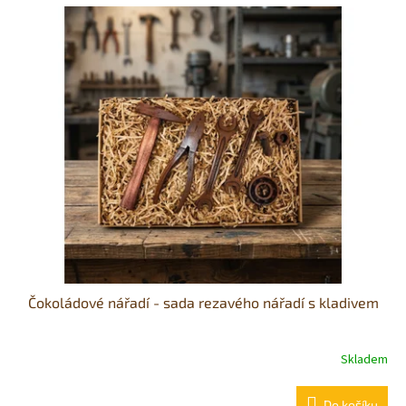
z
5
hvězdiček.
Čokoládové nářadí - sada rezavého nářadí s kladivem
Skladem
Průměrné
hodnocení
produktu
Do košíku