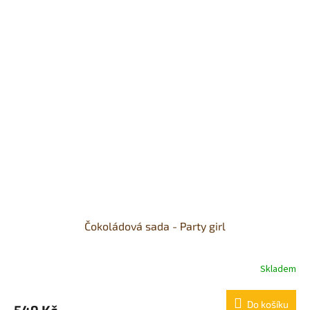
hvězdiček.
Čokoládová sada - Party girl
Skladem
Průměrné
hodnocení
produktu
Do košíku
549 Kč