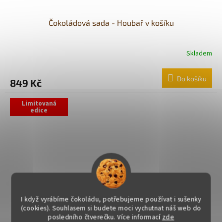
Čokoládová sada - Houbař v košíku
Skladem
Průměrné
hodnocení
produktu
Do košíku
849 Kč
je
5,0
z
Limitovaná
edice
5
hvězdiček.
I když vyrábíme čokoládu, potřebujeme používat i sušenky
(cookies). Souhlasem si budete moci vychutnat náš web do
posledního čtverečku. Více informací
zde