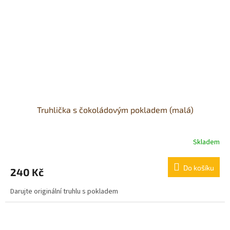
Truhlička s čokoládovým pokladem (malá)
Skladem
Průměrné
hodnocení
produktu
Do košíku
240 Kč
je
5,0
Darujte originální truhlu s pokladem
z
5
hvězdiček.