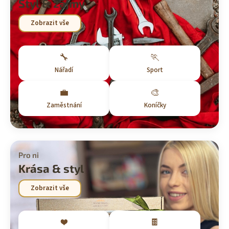
Styl & zájmy
Zobrazit vše
🔧
🏃
Nářadí
Sport
💼
🎨
Zaměstnání
Koníčky
Pro ni
Krása & styl
Zobrazit vše
❤️
🍫