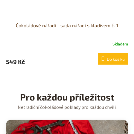
Čokoládové nářadí - sada nářadí s kladivem č. 1
Skladem
Průměrné
hodnocení
produktu
Do košíku
549 Kč
je
5,0
z
5
hvězdiček.
Pro každou příležitost
Netradiční čokoládové poklady pro každou chvíli.
Pro něj