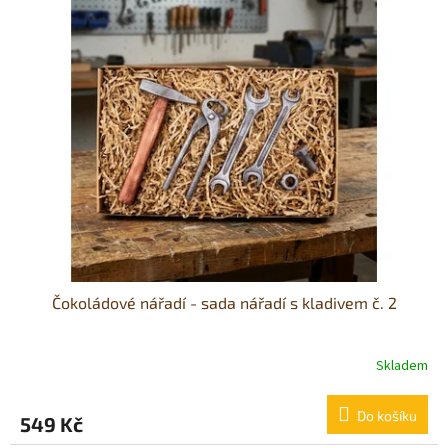
Čokoládové nářadí - sada nářadí s kladivem č. 2
Skladem
Průměrné
hodnocení
produktu
Do košíku
549 Kč
je
5,0