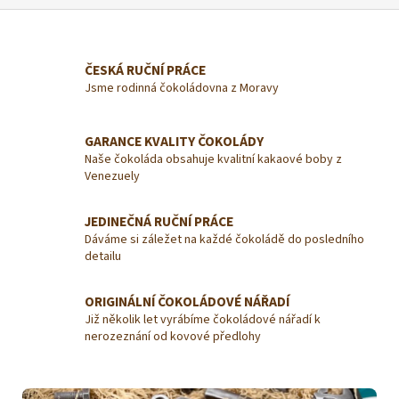
ě
t
z
ČESKÁ RUČNÍ PRÁCE
Jsme rodinná čokoládovna z Moravy
č
o
k
GARANCE KVALITY ČOKOLÁDY
Naše čokoláda obsahuje kvalitní kakaové boby z
o
Venezuely
l
á
JEDINEČNÁ RUČNÍ PRÁCE
Dáváme si záležet na každé čokoládě do posledního
d
detailu
y
🍫
ORIGINÁLNÍ ČOKOLÁDOVÉ NÁŘADÍ
Již několik let vyrábíme čokoládové nářadí k
nerozeznání od kovové předlohy