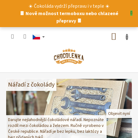
Přejít
☀️ Čokoláda vydrží přepravu i v teple ☀️
na
🍫 Nově možnost termoboxu nebo chlazené
obsah
přepravy 🍫
NÁKUP
KOŠÍK
Č
o
Nářadí z čokolády
k
o
l
Objevit nyní
á
Darujte nejlahodnější čokoládové nářadí. Nepoznáte
rozdíl mezi čokoládou a železem. Ručně vyrobeno v
d
České republice. Nářadí je bez lepku, bez laktózy a
o
bez přidaných tuků.