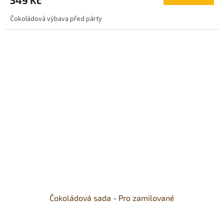
je
5,0
Čokoládová výbava před párty
z
5
hvězdiček.
Čokoládová sada - Pro zamilované