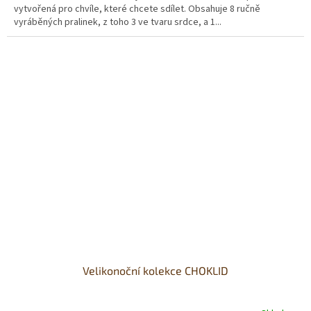
vytvořená pro chvíle, které chcete sdílet. Obsahuje 8 ručně
5
vyráběných pralinek, z toho 3 ve tvaru srdce, a 1...
hvězdiček.
Velikonoční kolekce CHOKLID