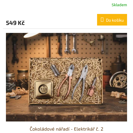
Skladem
Průměrné
hodnocení
produktu
Do košíku
549 Kč
je
5,0
z
5
hvězdiček.
Čokoládové nářadí - Elektrikář č. 2