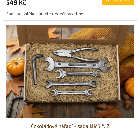
549 Kč
je
5,0
Sada použitého nářadí z dědečkovy dílny
z
5
hvězdiček.
Čokoládové nářadí - sada klíčů č. 2