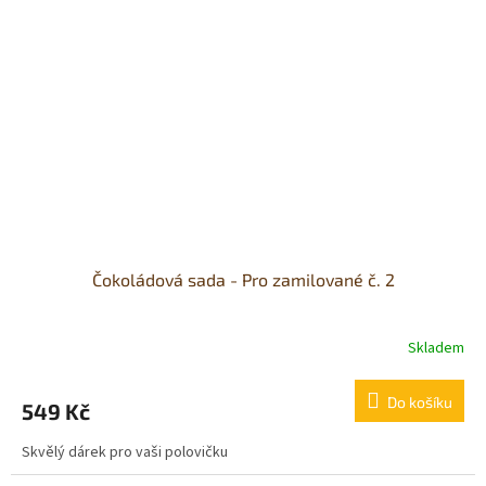
Čokoládová sada - Pro zamilované č. 2
Skladem
Průměrné
hodnocení
produktu
Do košíku
549 Kč
je
5,0
Skvělý dárek pro vaši polovičku
z
5