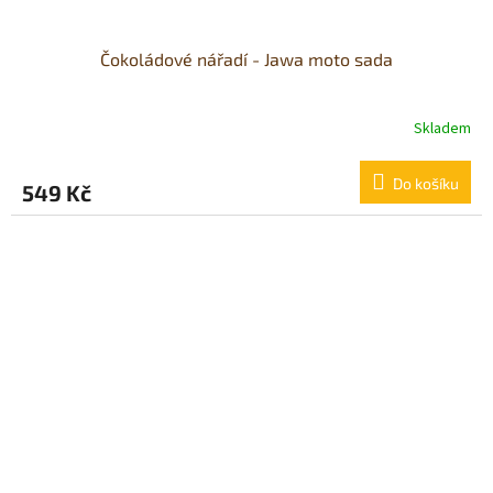
Čokoládové nářadí - Jawa moto sada
Skladem
Průměrné
hodnocení
produktu
Do košíku
549 Kč
je
5,0
z
5
hvězdiček.