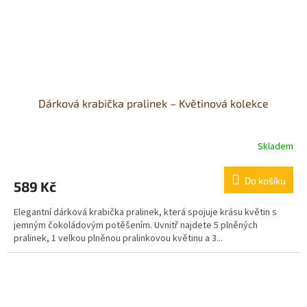
Dárková krabička pralinek – Květinová kolekce
Skladem
Průměrné
hodnocení
produktu
Do košíku
589 Kč
je
5,0
Elegantní dárková krabička pralinek, která spojuje krásu květin s
z
jemným čokoládovým potěšením. Uvnitř najdete 5 plněných
5
pralinek, 1 velkou plněnou pralinkovou květinu a 3...
hvězdiček.