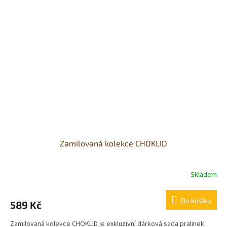
Zamilovaná kolekce CHOKLID
Skladem
Průměrné
hodnocení
produktu
Do košíku
589 Kč
je
5,0
Zamilovaná kolekce CHOKLID je exkluzivní dárková sada pralinek
z