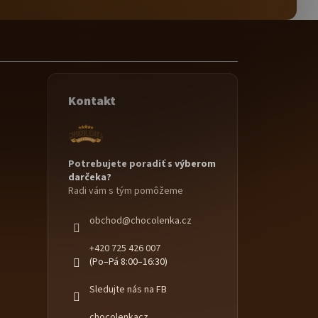
Kontakt
Potrebujete poradiť s výberom
darčeka?
Radi vám s tým pomôžeme
obchod
@
chocolenka.cz
+420 725 426 007
(Po–Pá 8:00–16:30)
Sledujte nás na FB
chocolenkacz