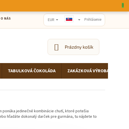

 O NÁS
EUR
Prihlásenie
Prázdny košík
NÁKUPNÝ
KOŠÍK
TABULKOVÁ ČOKOLÁDA
ZAKÁZKOVÁ VÝROBA
PRE
om ponúka jedinečné kombinácie chutí, ktoré potešia
alebo hľadáte dokonalý darček pre gurmána, tu nájdete to