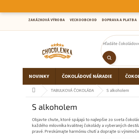
Prejsť
na
obsah
ZAKÁZKOVÁ VÝROBA
VEĽKOOBCHOD
DOPRAVA A PLATBA
NOVINKY
ČOKOLÁDOVÉ NÁRADIE
ČOKO
Domov
TABULKOVÁ ČOKOLÁDA
S alkoholem
S alkoholem
Objavte chute, ktoré spájajú to najlepšie zo sveta čokol
každého milovníka kvalitnej čokolády a vyberaných destilá
pravé. Preskúmajte harmóniu chutí a doprajte si výnimoč