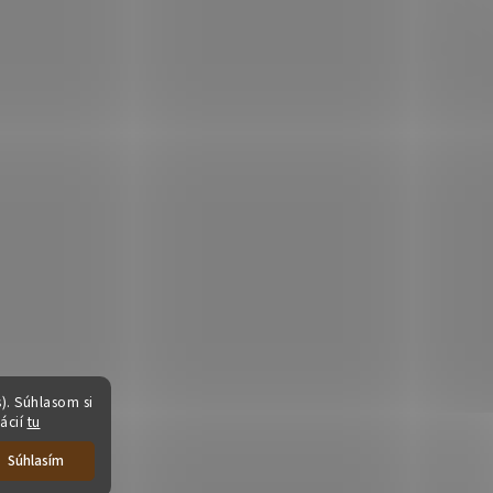
). Súhlasom si
ácií
tu
Súhlasím