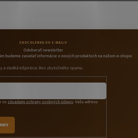
O
v
l
á
d
a
c
i
e
Odoberať newsletter
p
 Vám budeme zasielať informácie o nových produktoch na našom e-shope.
r
v
ky a sladká inšpirácia. Bez zbytočného spamu.
k
y
v
ý
p
i
te so
zásadami ochrany osobných údajov
. Vašu adresu
s
.
u
INKY