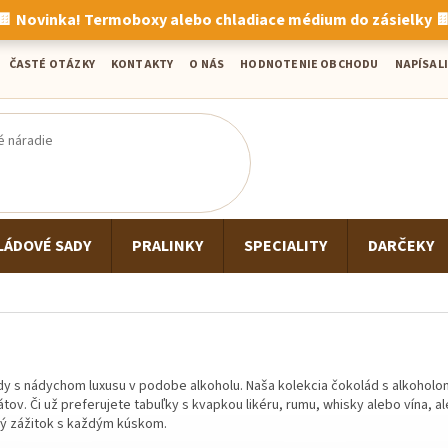
🍫 Novinka! Termoboxy alebo chladiace médium do zásielky 
ČASTÉ OTÁZKY
KONTAKTY
O NÁS
HODNOTENIE OBCHODU
NAPÍSALI
LÁDOVÉ SADY
PRALINKY
SPECIALITY
DARČEKY
ády s nádychom luxusu v podobe alkoholu. Naša kolekcia čokolád s alkohol
tov. Či už preferujete tabuľky s kvapkou likéru, rumu, whisky alebo vína, 
ný zážitok s každým kúskom.