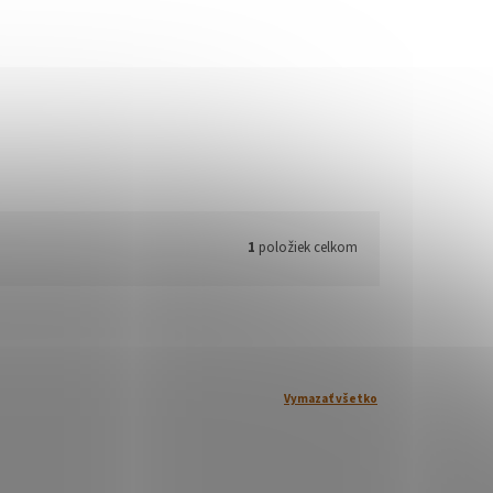
1
položiek celkom
Vymazať všetko