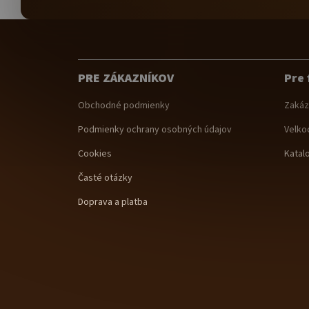
Z
á
p
ä
PRE ZÁKAZNÍKOV
Pre 
t
i
Obchodné podmienky
Zakáz
e
Podmienky ochrany osobných údajov
Velko
Cookies
Katal
Časté otázky
Doprava a platba