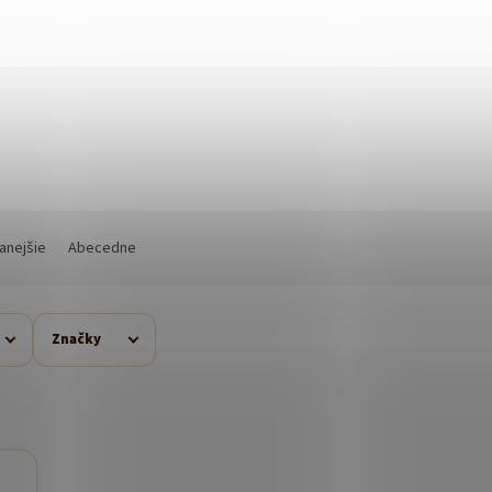
anejšie
Abecedne
Značky