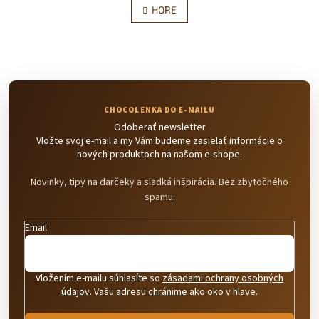
l
HORE
n
á
k
d
o
v
a
a
c
n
i
i
e
e
p
r
Odoberať newsletter
v
Vložte svoj e-mail a my Vám budeme zasielať informácie o
k
nových produktoch na našom e-shope.
y
v
Novinky, tipy na darčeky a sladká inšpirácia. Bez zbytočného
ý
spamu.
p
i
s
Email
u
Vložením e-mailu súhlasíte so
zásadami ochrany osobných
údajov
. Vašu adresu
chránime
ako oko v hlave.