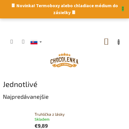
Prejsť
🍫 Novinka! Termoboxy alebo chladiace médium do
na
zásielky 🍫
obsah
NÁKUP
KOŠÍK
Jednotlivé
Najpredávanejšie
Truhlička z lásky
Skladem
€9,89