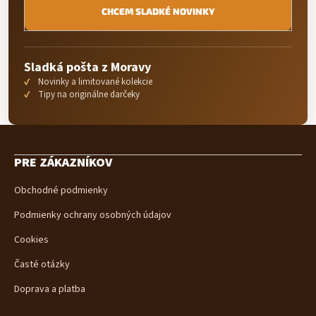
CHCEM SLADKÉ NOVINKY
Sladká pošta z Moravy
Novinky a limitované kolekcie
Tipy na originálne darčeky
Z
á
PRE ZÁKAZNÍKOV
p
ä
Obchodné podmienky
t
i
Podmienky ochrany osobných údajov
e
Cookies
Časté otázky
Doprava a platba