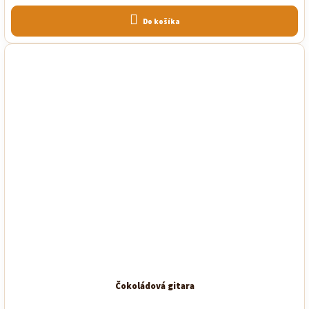
Do košíka
Čokoládová gitara