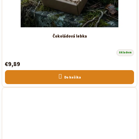
Čokoládová lebka
Skladem
Priemerné
hodnotenie
€9,89
produktu
je
5,0
z
Do košíka
5
hviezdičiek.