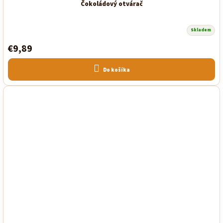
Čokoládový otvárač
Skladem
€9,89
Do košíka