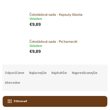
Čokoládová sada - Kapsuly šťastia
Skladem
€9,89
Čokoládová sada - Psí kamarát
Skladem
€9,89
R
a
Odporúčame
Najlacnejšie
Najdrahšie
Najpredávanejšie
d
e
Abecedne
n
i
e
Filtrovať
p