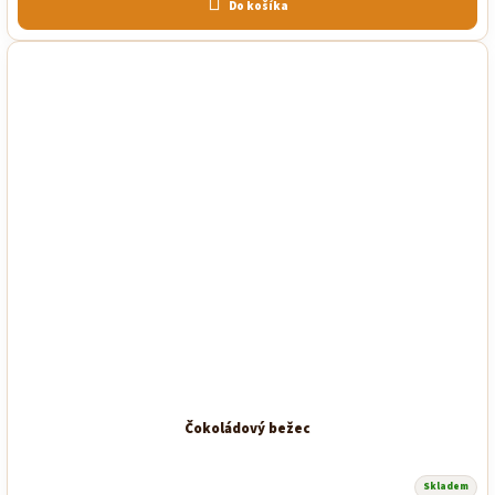
Do košíka
Čokoládový bežec
Skladem