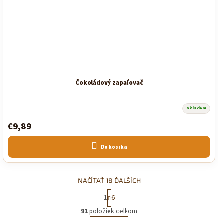
Čokoládový zapaľovač
Skladem
€9,89
Do košíka
NAČÍTAŤ 18 ĎALŠÍCH
S
1
6
t
O
r
91
položiek celkom
v
á