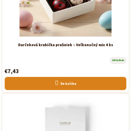
u
k
t
o
v
Darčeková krabička praliniek – Veľkonočný mix 4 ks
Skladem
Priemerné
hodnotenie
€7,43
produktu
je
5,0
z
Do košíka
5
hviezdičiek.