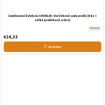
Zamilovaná kolekcia CHOKLID | Darčeková sada pralín (8 ks +
veľké pralinkové srdce)
Skladem
Priemerné
hodnotenie
€24,33
produktu
je
5,0
z
Do košíka
5
hviezdičiek.