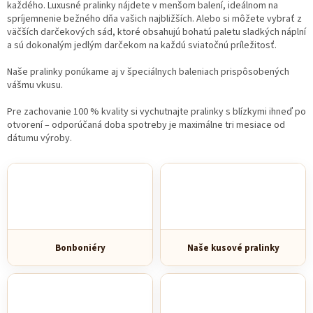
každého. Luxusné pralinky nájdete v menšom balení, ideálnom na
spríjemnenie bežného dňa vašich najbližších. Alebo si môžete vybrať z
väčších darčekových sád, ktoré obsahujú bohatú paletu sladkých náplní
a sú dokonalým jedlým darčekom na každú sviatočnú príležitosť.
Naše pralinky ponúkame aj v špeciálnych baleniach prispôsobených
vášmu vkusu.
Pre zachovanie 100 % kvality si vychutnajte pralinky s blízkymi ihneď po
otvorení – odporúčaná doba spotreby je maximálne tri mesiace od
dátumu výroby.
Bonboniéry
Naše kusové pralinky