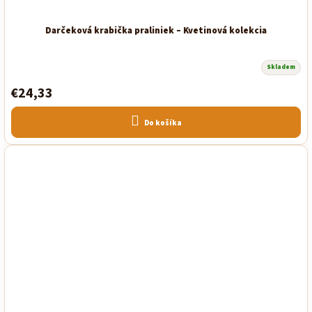
Darčeková krabička praliniek – Kvetinová kolekcia
Skladem
Priemerné
hodnotenie
€24,33
produktu
je
5,0
z
Do košíka
5
hviezdičiek.