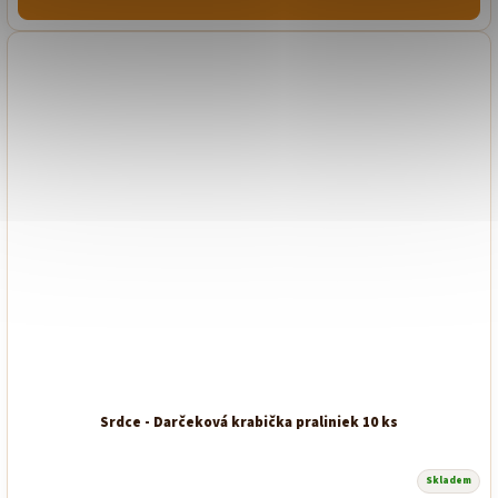
Srdce - Darčeková krabička praliniek 10 ks
Skladem
Priemerné