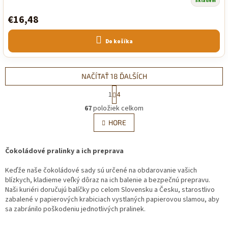
Skladem
€16,48
Do košíka
NAČÍTAŤ 18 ĎALŠÍCH
S
1
4
t
O
r
67
položiek celkom
v
á
l
HORE
n
á
k
d
o
v
Čokoládové pralinky a ich preprava
a
a
c
n
Keďže naše čokoládové sady sú určené na obdarovanie vašich
i
i
blízkych, kladieme veľký dôraz na ich balenie a bezpečnú prepravu.
e
e
Naši kuriéri doručujú balíčky po celom Slovensku a Česku, starostlivo
p
zabalené v papierových krabiciach vystlaných papierovou slamou, aby
r
sa zabránilo poškodeniu jednotlivých pralinek.
v
k