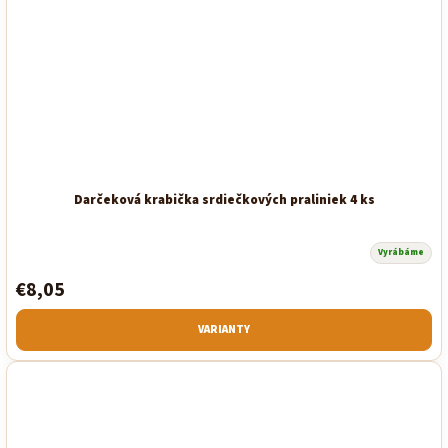
Darčeková krabička srdiečkových praliniek 4 ks
Vyrábáme
€8,05
VARIANTY