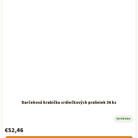
Darčeková krabička srdiečkových praliniek 36 ks
Vyrábáme
Priemerné
hodnotenie
€52,46
produktu
je
5,0