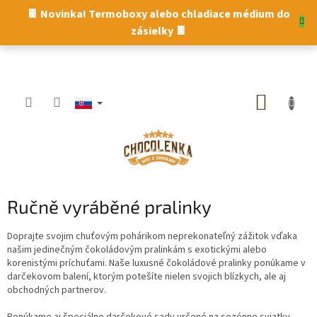
Prejsť
🍫 Novinka! Termoboxy alebo chladiace médium do
na
zásielky 🍫
obsah
NÁKUP
KOŠÍK
Ručně vyráběné pralinky
Doprajte svojim chuťovým pohárikom neprekonateľný zážitok vďaka
našim jedinečným čokoládovým pralinkám s exotickými alebo
korenistými príchuťami. Naše luxusné čokoládové pralinky ponúkame v
darčekovom balení, ktorým potešíte nielen svojich blízkych, ale aj
obchodných partnerov.