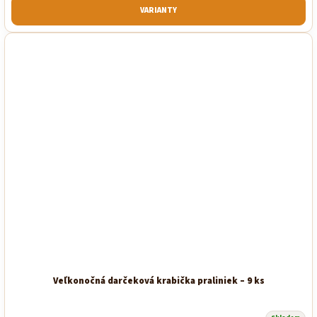
z
VARIANTY
5
hviezdičiek.
Veľkonočná darčeková krabička praliniek – 9 ks