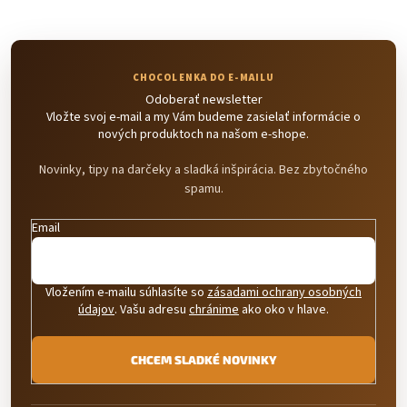
y
v
ý
p
i
s
Odoberať newsletter
u
Vložte svoj e-mail a my Vám budeme zasielať informácie o
nových produktoch na našom e-shope.
Novinky, tipy na darčeky a sladká inšpirácia. Bez zbytočného
spamu.
Email
Vložením e-mailu súhlasíte so
zásadami ochrany osobných
údajov
. Vašu adresu
chránime
ako oko v hlave.
CHCEM SLADKÉ NOVINKY