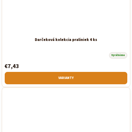
Darčeková kolekcia praliniek 4 ks
Vyrábáme
€7,43
VARIANTY