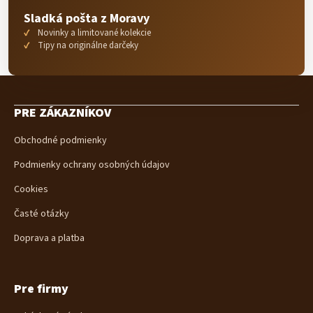
Sladká pošta z Moravy
Novinky a limitované kolekcie
Tipy na originálne darčeky
Z
á
PRE ZÁKAZNÍKOV
p
ä
Obchodné podmienky
t
i
Podmienky ochrany osobných údajov
e
Cookies
Časté otázky
Doprava a platba
Pre firmy