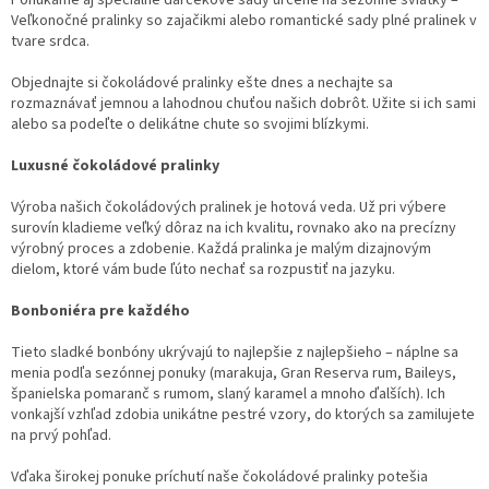
Ponúkame aj špeciálne darčekové sady určené na sezónne sviatky –
Veľkonočné pralinky so zajačikmi alebo romantické sady plné pralinek v
tvare srdca.
Objednajte si čokoládové pralinky ešte dnes a nechajte sa
rozmaznávať jemnou a lahodnou chuťou našich dobrôt. Užite si ich sami
alebo sa podeľte o delikátne chute so svojimi blízkymi.
Luxusné čokoládové pralinky
Výroba našich čokoládových pralinek je hotová veda. Už pri výbere
surovín kladieme veľký dôraz na ich kvalitu, rovnako ako na precízny
výrobný proces a zdobenie. Každá pralinka je malým dizajnovým
dielom, ktoré vám bude ľúto nechať sa rozpustiť na jazyku.
Bonboniéra pre každého
Tieto sladké bonbóny ukrývajú to najlepšie z najlepšieho – náplne sa
menia podľa sezónnej ponuky (marakuja, Gran Reserva rum, Baileys,
španielska pomaranč s rumom, slaný karamel a mnoho ďalších). Ich
vonkajší vzhľad zdobia unikátne pestré vzory, do ktorých sa zamilujete
na prvý pohľad.
Vďaka širokej ponuke príchutí naše čokoládové pralinky potešia