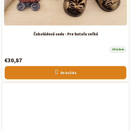
Čokoládová sada - Pre batoľa veľká
Skladem
Priemerné
hodnotenie
€30,87
produktu
je
5,0
z
Do košíka
5
hviezdičiek.