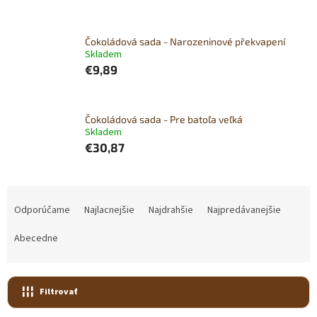
Čokoládová sada - Narozeninové překvapení
Skladem
€9,89
Čokoládová sada - Pre batoľa veľká
Skladem
€30,87
R
a
Odporúčame
Najlacnejšie
Najdrahšie
Najpredávanejšie
d
e
Abecedne
n
i
e
Filtrovať
p