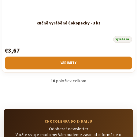
Ručně vyráběné Čokopecky - 3 ks
Vyrábáme
€3,67
VARIANTY
10
položiek celkom
O
v
l
á
d
a
c
i
Odoberať newsletter
e
Vložte svoj e-mail a my Vám budeme zasielať informácie o
p