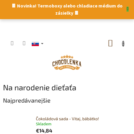
Prejsť
🍫 Novinka! Termoboxy alebo chladiace médium do
na
zásielky 🍫
obsah
NÁKUP
KOŠÍK
Na narodenie dieťaťa
Najpredávanejšie
Čokoládová sada - Vitaj, bábätko!
Skladem
€14,84