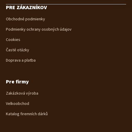
á
PRE ZÁKAZNÍKOV
p
ä
Obchodné podmienky
t
i
Podmienky ochrany osobných údajov
e
Cookies
Časté otázky
Doprava a platba
Pre firmy
Zakázková výroba
Velkoobchod
Katalog firemních dárků