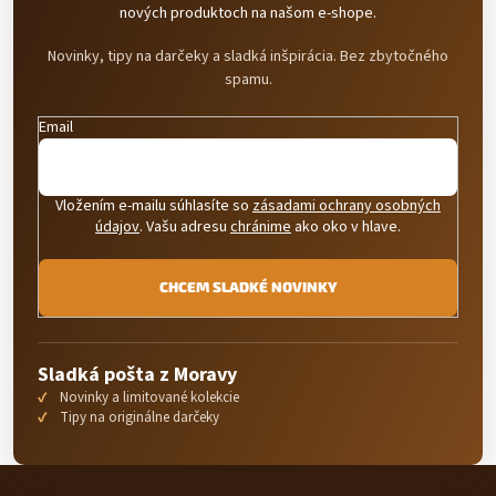
nových produktoch na našom e-shope.
r
v
Novinky, tipy na darčeky a sladká inšpirácia. Bez zbytočného
k
y
spamu.
v
ý
Email
p
i
s
u
Vložením e-mailu súhlasíte so
zásadami ochrany osobných
údajov
. Vašu adresu
chránime
ako oko v hlave.
CHCEM SLADKÉ NOVINKY
Sladká pošta z Moravy
Novinky a limitované kolekcie
Tipy na originálne darčeky
Z