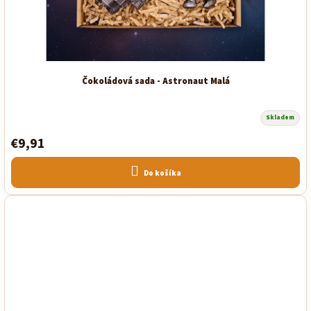
Čokoládová sada - Astronaut Malá
Skladem
Priemerné
hodnotenie
€9,91
produktu
je
5,0
z
Do košíka
5
hviezdičiek.