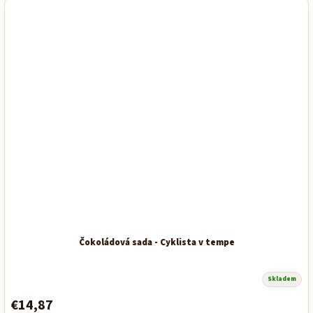
Čokoládová sada - Cyklista v tempe
Skladem
Priemerné
hodnotenie
€14,87
produktu
je