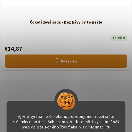
Čokoládová sada - Bez kávy by to nešlo
Skladem
Priemerné
hodnotenie
€14,87
produktu
je
5,0
z
Do košíka
5
hviezdičiek.
Aj keď vyrábame čokoládu, potrebujeme používať aj
sušienky (cookies). Súhlasom si budete môcť vychutnať náš
web do posledného štvorčeka. Viac informácií
tu