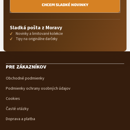
CHCEM SLADKÉ NOVINKY
Sladká pošta z Moravy
Novinky a limitované kolekcie
Tipy na originálne darčeky
Z
á
PRE ZÁKAZNÍKOV
p
ä
Obchodné podmienky
t
i
Podmienky ochrany osobných údajov
e
Cookies
Časté otázky
Doprava a platba