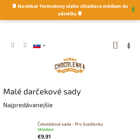
Prejsť
🍫 Novinka! Termoboxy alebo chladiace médium do
na
zásielky 🍫
obsah
NÁKUP
KOŠÍK
Malé darčekové sady
Najpredávanejšie
Čokoládová sada - Pro švadlenku
Skladem
€9,91