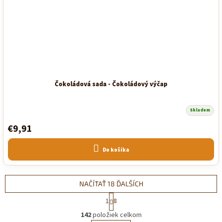
Čokoládová sada - Čokoládový výčap
Skladem
€9,91
Do košíka
NAČÍTAŤ 18 ĎALŠÍCH
S
1
8
t
O
r
142
položiek celkom
v
á