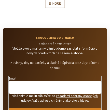
l
HORE
n
á
k
d
o
v
a
a
c
n
i
i
e
e
p
r
Odoberať newsletter
v
Vložte svoj e-mail a my Vám budeme zasielať informácie o
k
nových produktoch na našom e-shope.
y
v
Novinky, tipy na darčeky a sladká inšpirácia. Bez zbytočného
ý
spamu.
p
i
s
Email
u
Vložením e-mailu súhlasíte so
zásadami ochrany osobných
údajov
. Vašu adresu
chránime
ako oko v hlave.