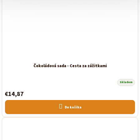
Čokoládová sada - Cesta za zážitkami
Skladem
Priemerné
hodnotenie
€14,87
produktu
je
5,0
z
Do košíka
5
hviezdičiek.