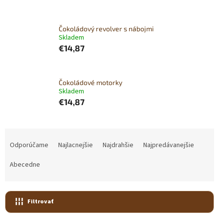
Čokoládový revolver s nábojmi
Skladem
€14,87
Čokoládové motorky
Skladem
€14,87
R
a
Odporúčame
Najlacnejšie
Najdrahšie
Najpredávanejšie
d
e
Abecedne
n
i
e
Filtrovať
p