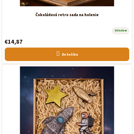
Čokoládová retro sada na holenie
Skladem
Priemerné
hodnotenie
€14,87
produktu
je
5,0
z
Do košíka
5
hviezdičiek.