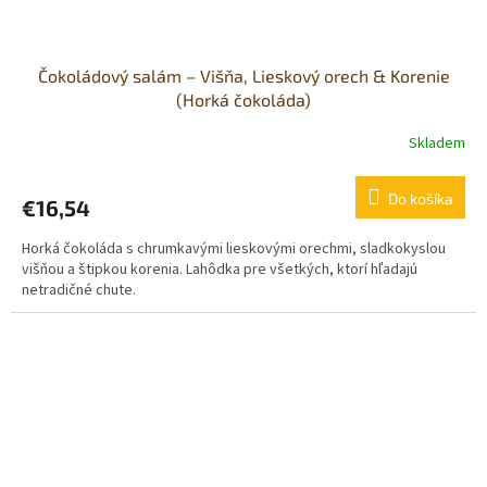
Čokoládový salám – Višňa, Lieskový orech & Korenie
(Horká čokoláda)
Skladem
Do košíka
€16,54
Horká čokoláda s chrumkavými lieskovými orechmi, sladkokyslou
višňou a štipkou korenia. Lahôdka pre všetkých, ktorí hľadajú
netradičné chute.