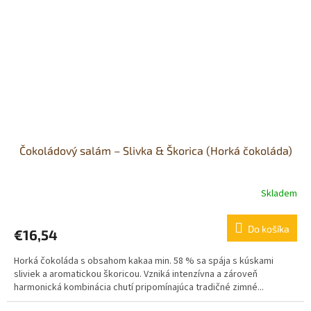
Čokoládový salám – Slivka & Škorica (Horká čokoláda)
Skladem
Do košíka
€16,54
Horká čokoláda s obsahom kakaa min. 58 % sa spája s kúskami
sliviek a aromatickou škoricou. Vzniká intenzívna a zároveň
harmonická kombinácia chutí pripomínajúca tradičné zimné...