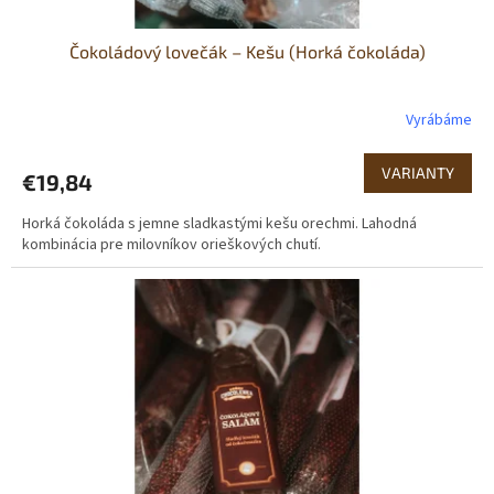
Čokoládový lovečák – Kešu (Horká čokoláda)
Vyrábáme
Priemerné
hodnotenie
produktu
VARIANTY
€19,84
je
5,0
Horká čokoláda s jemne sladkastými kešu orechmi. Lahodná
z
kombinácia pre milovníkov orieškových chutí.
5
hviezdičiek.