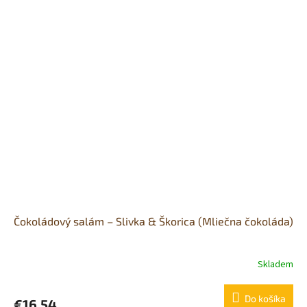
Čokoládový salám – Slivka & Škorica (Mliečna čokoláda)
Skladem
Priemerné
hodnotenie
produktu
Do košíka
€16,54
je