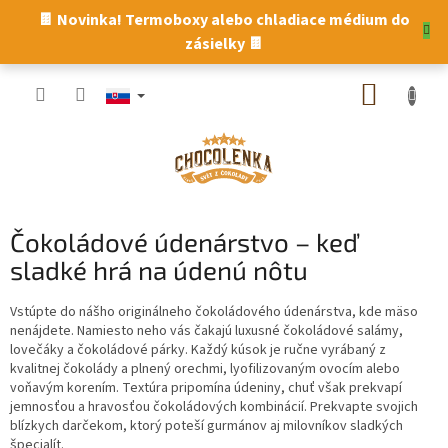
Prejsť
🍫 Novinka! Termoboxy alebo chladiace médium do
na
zásielky 🍫
obsah
NÁKUP
KOŠÍK
Čokoládové údenárstvo – keď
sladké hrá na údenú nôtu
Vstúpte do nášho originálneho čokoládového údenárstva, kde mäso
nenájdete. Namiesto neho vás čakajú luxusné čokoládové salámy,
lovečáky a čokoládové párky. Každý kúsok je ručne vyrábaný z
kvalitnej čokolády a plnený orechmi, lyofilizovaným ovocím alebo
voňavým korením. Textúra pripomína údeniny, chuť však prekvapí
jemnosťou a hravosťou čokoládových kombinácií. Prekvapte svojich
blízkych darčekom, ktorý poteší gurmánov aj milovníkov sladkých
špecialít.