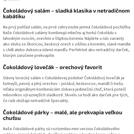
Čokoládový salám – sladká klasika v netradičnom
kabátiku
Na prvý pohľad salám, na prvé zahryznutie jemná čokoládová pochúťka.
Naše čokoládové salámy kombinujú mliečnu aj horkú čokoládu s
lahodným ovocím, orechmi a štipkou korenia. Nájdete u nás varianty
ako slivka so škoricou, lieskový orech s višňou a korením, slané mandle
s chilli alebo dokonca údenú mandľu. Perfektné ako netradičný darček,
ktorým zaručene prekvapíte.
Čokoládový lovečák – orechový favorit
Slávny lovecký salám v čokoládovej podobe! Čokoládový lovečák je
hutnejší, pevný a plný orechov – pistácií, lieskovcov, mandlí či kešu.
Vďaka originálnym kombináciám získava jedinečnú chuť, ktorá poteší
milovníkov výraznejších sladkostí. Skvelo sa hodí ako darček pre tých,
čo radi skúšajú netradičné špeciality.
Čokoládové párky – malé, ale prekvapia veľkou
chuťou
Naše čokoládové párky sú roztomilou mini verziou čokoládového