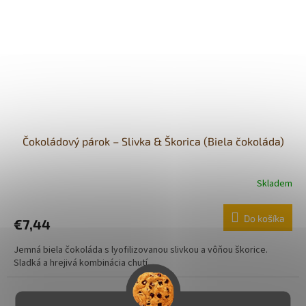
Čokoládový párok – Slivka & Škorica (Biela čokoláda)
Skladem
Do košíka
€7,44
Jemná biela čokoláda s lyofilizovanou slivkou a vôňou škorice.
Sladká a hrejivá kombinácia chutí.