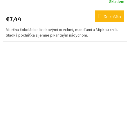
Skladem
Do košíka
€7,44
Mliečna čokoláda s lieskovými orechmi, mandľami a štipkou chilli.
Sladká pochúťka s jemne pikantným nádychom.