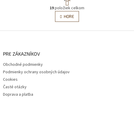
t
O
r
19
položiek celkom
v
á
l
HORE
n
á
k
d
o
v
Z
a
a
c
á
n
i
p
i
e
ä
e
PRE ZÁKAZNÍKOV
p
t
r
Obchodné podmienky
i
v
Podmienky ochrany osobných údajov
e
k
y
Cookies
v
Časté otázky
ý
Doprava a platba
p
i
s
u