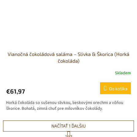
Vianočná čokoládová saláma – Slivka & Škorica (Horká
čokoláda)
Skladem
Do košíka
€61,97
Horká čokoláda so sušenou slivkou, lieskovými orechmi a vôňou
škorice. Bohatá, zimná chuť pre milovníkov čokolády.
NAČÍTAŤ 1 ĎALŠIU
S
1
2