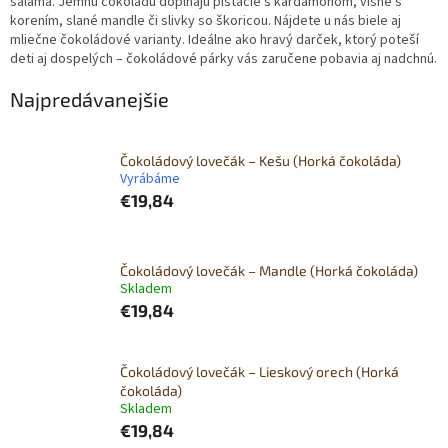
saláma. Jemnú čokoládu dopĺňajú pistácie s kardamónom, višne s
korením, slané mandle či slivky so škoricou. Nájdete u nás biele aj
mliečne čokoládové varianty. Ideálne ako hravý darček, ktorý poteší
deti aj dospelých – čokoládové párky vás zaručene pobavia aj nadchnú.
Najpredávanejšie
Čokoládový lovečák – Kešu (Horká čokoláda)
Vyrábáme
€19,84
Čokoládový lovečák – Mandle (Horká čokoláda)
Skladem
€19,84
Čokoládový lovečák – Lieskový orech (Horká
čokoláda)
Skladem
€19,84