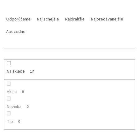
R
a
Odporúčame
Najlacnejšie
Najdrahšie
Najpredávanejšie
d
e
Abecedne
n
i
e
p
r
Na sklade
17
o
d
u
Akcia
0
k
t
o
Novinka
0
v
Tip
0