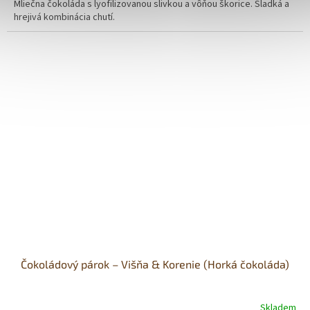
Mliečna čokoláda s lyofilizovanou slivkou a vôňou škorice. Sladká a
hrejivá kombinácia chutí.
Čokoládový párok – Višňa & Korenie (Horká čokoláda)
Skladem