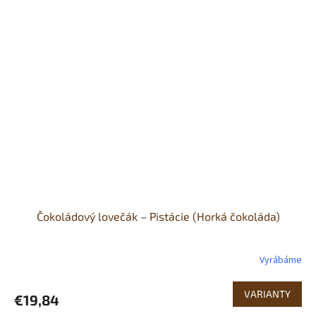
Čokoládový lovečák – Pistácie (Horká čokoláda)
Vyrábáme
VARIANTY
€19,84