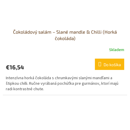
Čokoládový salám – Slané mandle & Chilli (Horká
čokoláda)
Skladem
Do košíka
€16,54
Intenzívna horká čokoláda s chrumkavými slanými mandľami a
štipkou chilli. Ručne vyrábaná pochúťka pre gurmánov, ktorí majú
radi kontrastné chute.