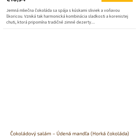
5,0
Jemná mliečna čokoláda sa spája s kúskami sliviek a voňavou
z
škoricou. Vzniká tak harmonická kombinácia sladkosti a korenistej
5
chuti, ktorá pripomína tradičné zimné dezerty....
hviezdičiek.
Čokoládový salám – Údená mandľa (Horká čokoláda)