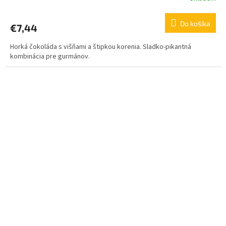
Do košíka
€7,44
Horká čokoláda s višňami a štipkou korenia. Sladko-pikantná
kombinácia pre gurmánov.