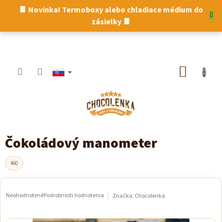
Prejsť
🍫 Novinka! Termoboxy alebo chladiace médium do
na
zásielky 🍫
obsah
NÁKUP
KOŠÍK
Čokoládový manometer
460
Neohodnotené
Podrobnosti hodnotenia
Značka:
Chocolenka
Priemerné
hodnotenie
produktu