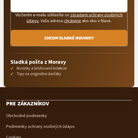
Vložením e-mailu súhlasíte so
zásadami ochrany osobných
údajov
. Vašu adresu
chránime
ako oko v hlave.
CHCEM SLADKÉ NOVINKY
Sladká pošta z Moravy
Novinky a limitované kolekcie
Tipy na originálne darčeky
Z
á
PRE ZÁKAZNÍKOV
p
ä
Obchodné podmienky
t
i
Podmienky ochrany osobných údajov
e
Cookies