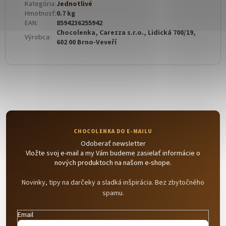
Kategória
:
Jednotlivé
Hmotnosť
:
0.7 kg
EAN
:
8594236255942
Chocolenka, Carezza s.r.o., Lidická 700/19,
Výrobca
:
602 00 Brno-Veveří
Odoberať newsletter
Vložte svoj e-mail a my Vám budeme zasielať informácie o
nových produktoch na našom e-shope.
Novinky, tipy na darčeky a sladká inšpirácia. Bez zbytočného
spamu.
Email