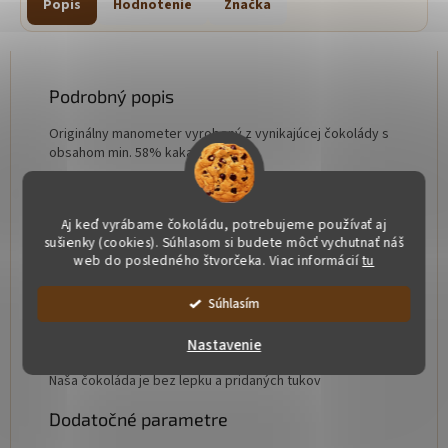
Popis
Hodnotenie
Značka
Podrobný popis
Originálny manometer vyrobený z vynikajúcej čokolády s
obsahom min. 58% kakaa.
Ručná výroba. Každý kus je originál, preto môže byť
farebne aj váhovo mierne odlišný
Aj keď vyrábame čokoládu, potrebujeme používať aj
sušienky (cookies). Súhlasom si budete môcť vychutnať náš
Zloženie:
kakao min. 58 %, kakaové maslo, cukor,
web do posledného štvorčeka. Viac informácií
tu
emulgátor:
sójový
lecitín
, prírodná vanilka, farbené:
E555, E551, E172, E132, E110, E129. E110 a E129 môžu
Súhlasím
ovplyvniť činnosť a pozornosť detí.
Alergény: sójový lecitín
Nastavenie
Naša čokoláda je bez lepku a pridaných tukov
Dodatočné parametre