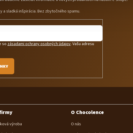
ky a sladká inšpirácia. Bez zbytočného spamu.
te so
zásadami ochrany osobných údajov
. Vašu adresu
.
INKY
firmy
O Chocolence
ková výroba
O nás