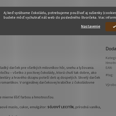
Aj keď vyrábame čokoládu, potrebujeme používať aj sušienky (cookies
budete môcť vychutnať náš web do posledného štvorčeka. Viac inform
Nastavenie
Doda
Kategó
Hmotn
ladký darček pre všetkých milovníkov hôr, snehu a lyžovania.
EAN
:
ločku – všetko z poctivej čokolády, ktorá chutí tak dobre, ako
#tag
:
extúry a hravého dizajnu poteší deti aj dospelých. Skvelý darček
 romantikov. V originálnej darčekovej krabičke z čokoládovne
Výrob
e mierne líšiť farbou a hmotnosťou.
aové maslo, cukor, emulgátor:
SÓJOVÝ LECITÍN
, prírodná vanilka,