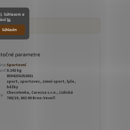
). Súhlasom si
ácií
tu
Súhlasím
točné parametre
ria
:
Sportovní
osť
:
0.242 kg
8594236252651
sport, sportovec, zimní sport, lyže,
běžky
Chocolenka, Carezza s.r.o., Lidická
ca
:
700/19, 602 00 Brno-Veveří