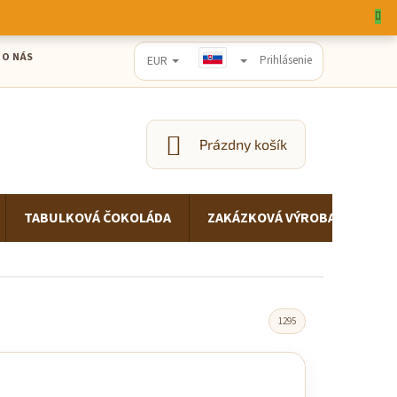

 O NÁS
EUR
Prihlásenie
Prázdny košík
NÁKUPNÝ
KOŠÍK
TABULKOVÁ ČOKOLÁDA
ZAKÁZKOVÁ VÝROBA
PRE
1295