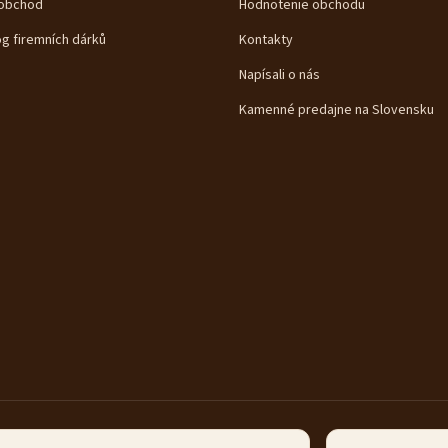
obchod
Hodnotenie obchodu
og firemních dárků
Kontakty
Napísali o nás
Kamenné predajne na Slovensku