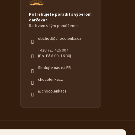
Potrebujete poradiť s výberom
darčeka?
Radi vám s tým pomôžeme
obchod
@
chocolenka.cz
+420 725 426 007
(Po–Pá 8:00–16:30)
Sledujte nás na FB
chocolenkacz
@chocolenkacz