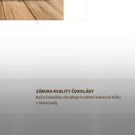
ZÁRUKA KVALITY ČOKOLÁDY
Naša čokoláda obsahuje kvalitné kakaové bôby
z Venezuely