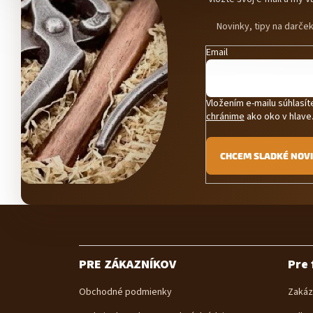
Novinky, tipy na darče
Email
Vložením e-mailu súhlasí
chránime
ako oko v hlave
CHCEM SLADKÉ NOV
Z
á
p
ä
PRE ZÁKAZNÍKOV
Pre 
t
i
Obchodné podmienky
Zakáz
e