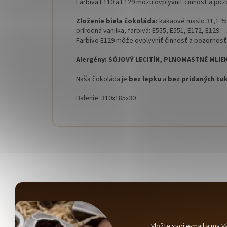
Farbivá E110 a E129 môžu ovplyvniť činnosť a poz
Zloženie biela čokoláda:
kakaové maslo 31,1 
prírodná vanilka, farbivá: E555, E551, E172, E129.
Farbivo E129 môže ovplyvniť činnosť a pozornosť 
Alergény:
SÓJOVÝ LECITÍN, PLNOMASTNÉ MLIE
Naša čokoláda je
bez lepku
a
bez pridaných tu
Balenie: 310x185x30
Vložte svoj e-mail a my