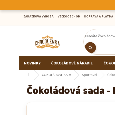
Prejsť
na
obsah
ZAKÁZKOVÁ VÝROBA
VEĽKOOBCHOD
DOPRAVA A PLATBA
NOVINKY
ČOKOLÁDOVÉ NÁRADIE
ČOKO
Domov
ČOKOLÁDOVÉ SADY
Sportovní
Čoko
Čokoládová sada - 