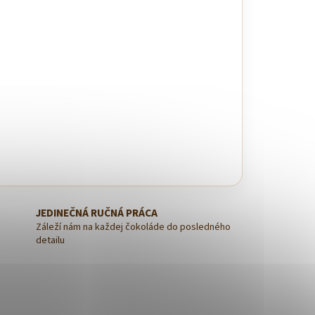
JEDINEČNÁ RUČNÁ PRÁCA
Záleží nám na každej čokoláde do posledného
detailu