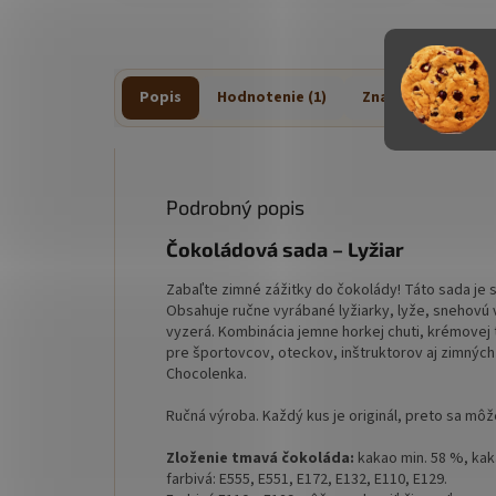
Popis
Hodnotenie (1)
Značka
Podrobný popis
Čokoládová sada – Lyžiar
Zabaľte zimné zážitky do čokolády! Táto sada je s
Obsahuje ručne vyrábané lyžiarky, lyže, snehovú v
vyzerá. Kombinácia jemne horkej chuti, krémovej t
pre športovcov, oteckov, inštruktorov aj zimných
Chocolenka.
Ručná výroba. Každý kus je originál, preto sa môž
Zloženie tmavá čokoláda:
kakao min. 58 %, kak
farbivá: E555, E551, E172, E132, E110, E129.