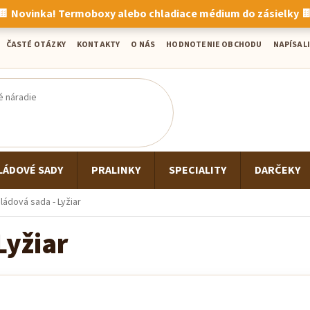
🍫 Novinka! Termoboxy alebo chladiace médium do zásielky 
ČASTÉ OTÁZKY
KONTAKTY
O NÁS
HODNOTENIE OBCHODU
NAPÍSALI
LÁDOVÉ SADY
PRALINKY
SPECIALITY
DARČEKY
ládová sada - Lyžiar
Lyžiar