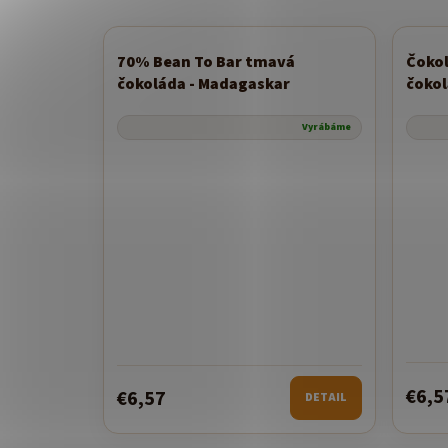
70% Bean To Bar tmavá
Čokol
Novi
čokoláda - Madagaskar
čokol
Vyrábáme
€6,5
€6,57
DETAIL