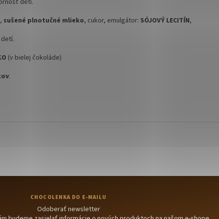
ornosť detí.
%,
sušené plnotučné mlieko
, cukor, emulgátor:
SÓJOVÝ LECITÍN
,
detí.
KO
(v bielej čokoláde)
kov
.
Odoberať newsletter
 Vám budeme zasielať informácie o nových produktoch na našom e-shope.