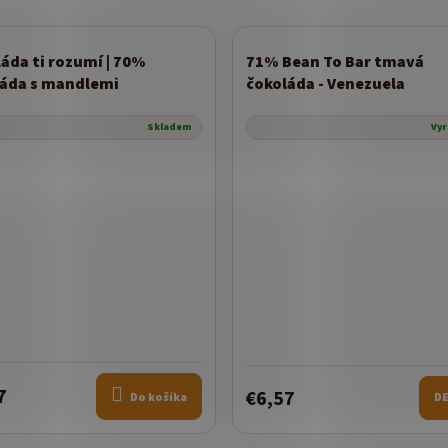
áda ti rozumí | 70%
71% Bean To Bar tmavá
nka
áda s mandlemi
čokoláda - Venezuela
Skladem
Vy
7
€6,57
Do košíka
DE