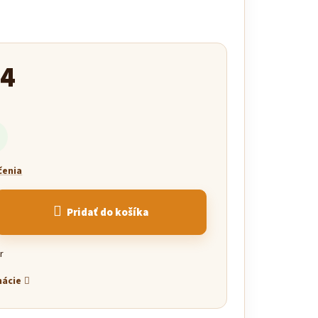
94
čenia
Pridať do košíka
r
mácie