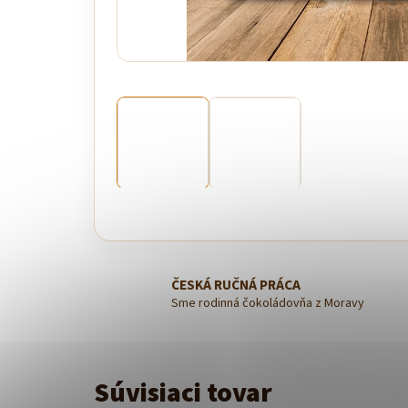
ČESKÁ RUČNÁ PRÁCA
Sme rodinná čokoládovňa z Moravy
Súvisiaci tovar