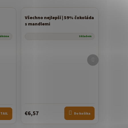
Všechno nejlepší | 59% čokoláda
Novinka
s mandlemi
rábáme
Skladem
Ďalší
produkt
€6,57
TAIL
Do košíka