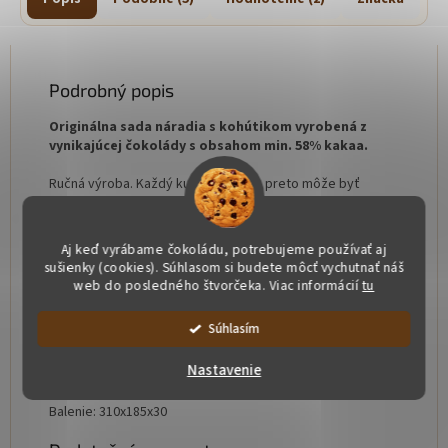
Podrobný popis
Originálna sada náradia s kohútikom vyrobená z
vynikajúcej čokolády s obsahom min. 58% kakaa.
Ručná výroba. Každý kus je originál, preto môže byť
farebne aj váhovo mierne odlišný
Zloženie
: kakao min. 58%, kakaové maslo, cukor,
Aj keď vyrábame čokoládu, potrebujeme používať aj
emulgátor:
sójový lecitín
, prírodná vanilka, farbené:
sušienky (cookies). Súhlasom si budete môcť vychutnať náš
E555, E551, E172, E132, E110, E129. E110 a E129 môžu
web do posledného štvorčeka. Viac informácií
tu
ovplyvniť činnosť a pozornosť detí.
Súhlasím
Alergény: sójový lecitín
Nastavenie
Naše čokoláda je bez lepku a pridaných tukov
Balenie: 310x185x30