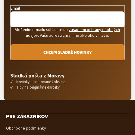
Email
Vložením e-mailu súhlasíte so
zásadami ochrany osobných
údajov
. Vašu adresu
chránime
ako oko v hlave.
CHCEM SLADKÉ NOVINKY
Sladká pošta z Moravy
Novinky a limitované kolekcie
Tipy na originálne darčeky
Z
á
PRE ZÁKAZNÍKOV
p
ä
Obchodné podmienky
t