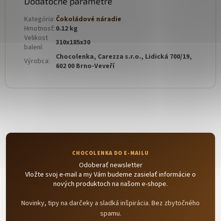
Dodatočné parametre
Kategória
:
Čokoládové náradie
Hmotnosť
:
0.12 kg
Velikost
310x185x30
balení
:
Chocolenka, Carezza s.r.o., Lidická 700/19,
Výrobca
:
602 00 Brno-Veveří
Odoberať newsletter
Vložte svoj e-mail a my Vám budeme zasielať informácie o
nových produktoch na našom e-shope.
Novinky, tipy na darčeky a sladká inšpirácia. Bez zbytočného
spamu.