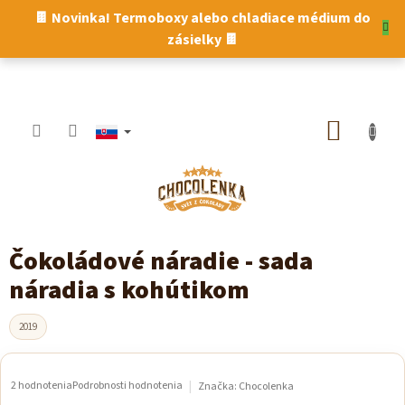
Prejsť
🍫 Novinka! Termoboxy alebo chladiace médium do
na
zásielky 🍫
obsah
NÁKUP
KOŠÍK
Čokoládové náradie - sada
náradia s kohútikom
2019
2 hodnotenia
Podrobnosti hodnotenia
Značka:
Chocolenka
Priemerné