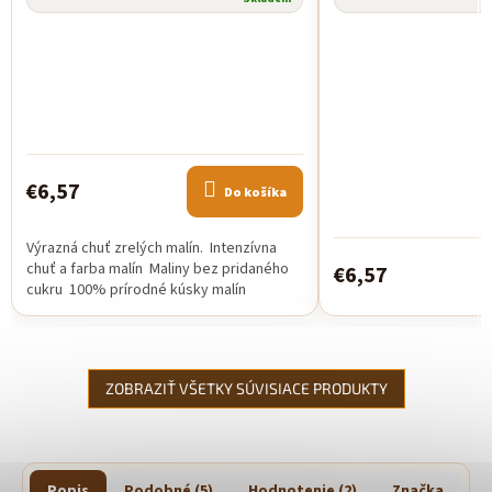
€6,57
Do košíka
Výrazná chuť zrelých malín. Intenzívna
chuť a farba malín Maliny bez pridaného
€6,57
cukru 100% prírodné kúsky malín
ZOBRAZIŤ VŠETKY SÚVISIACE PRODUKTY
Popis
Podobné (5)
Hodnotenie (2)
Značka