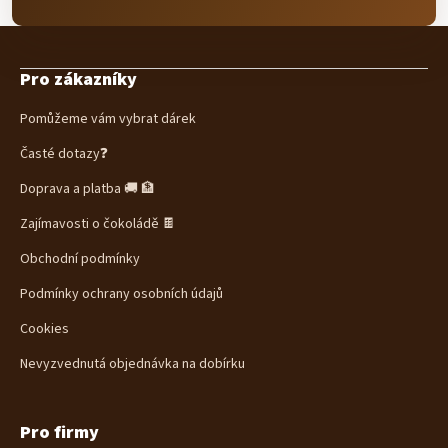
Z
á
Pro zákazníky
p
a
Pomůžeme vám vybrat dárek
t
í
Časté dotazy❓
Doprava a platba 🚚 🏦
Zajímavosti o čokoládě 🍫
Obchodní podmínky
Podmínky ochrany osobních údajů
Cookies
Nevyzvednutá objednávka na dobírku
Pro firmy