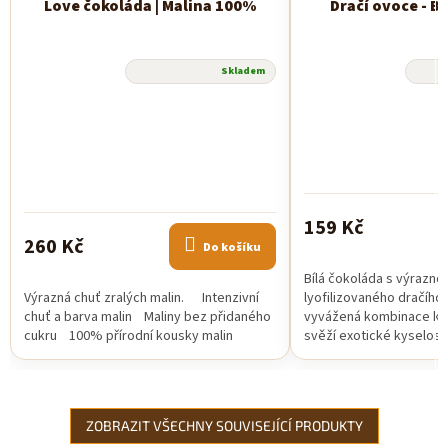
Love čokoláda | Malina 100%
Dračí ovoce - B
Průměrné
Průměrné
Skladem
hodnocení
hodnocení
produktu
produktu
je
je
5,0
5,0
z
z
5
5
hvězdiček.
hvězdiček.
159 Kč
260 Kč
Do košíku
Bílá čokoláda s výrazno
Výrazná chuť zralých malin. Intenzivní
lyofilizovaného dračího
chuť a barva malin Maliny bez přidaného
vyvážená kombinace kr
cukru 100% přírodní kousky malin
svěží exotické kyselost
cukru....
ZOBRAZIT VŠECHNY SOUVISEJÍCÍ PRODUKTY