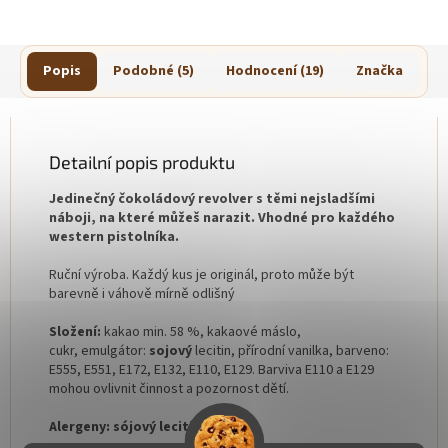
Popis
Podobné (5)
Hodnocení (19)
Značka
Detailní popis produktu
Jedinečný čokoládový revolver s těmi nejsladšími
náboji, na které můžeš narazit. Vhodné pro každého
western pistolníka.
Ruční výroba. Každý kus je originál, proto může být
barevně i váhově mírně odlišný
Složení:
kakao min. 58 %, kakaové máslo,
cukr, emulgátor:
sojový
lecitin, přírodní vanilka, barveno:
E555, E551, E172, E132, E110, E129. Barviva E110 a E129
mohou ovlivnit činnost a pozornost dětí.
Alergeny:
sójový
lecitin