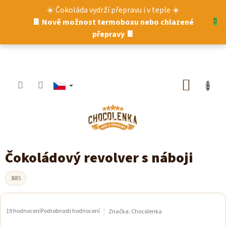
Přejít
☀️ Čokoláda vydrží přepravu i v teple ☀️
na
🍫 Nově možnost termoboxu nebo chlazené
obsah
přepravy 🍫
NÁKUP
KOŠÍK
Čokoládový revolver s náboji
3685
19 hodnocení
Podrobnosti hodnocení
Značka:
Chocolenka
Průměrné
hodnocení