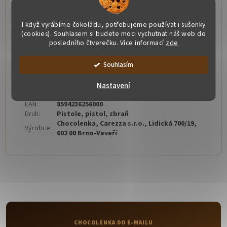
Naše čokoláda je bez lepku a přidaných tuků
I když vyrábíme čokoládu, potřebujeme používat i sušenky
Počet nábojů se může mírně lišit (+- 2ks).
(cookies). Souhlasem si budete moci vychutnat náš web do
posledního čtverečku. Více informací
zde
Balení: 200x120x30 mm
Souhlasím
Doplňkové parametry
Kategorie
:
Tématické čokoládové sady
Nastavení
Hmotnost
:
0.04 kg
EAN
:
8594236256000
Druh
:
Pistole, pistol, zbraň
Chocolenka, Carezza s.r.o., Lidická 700/19,
Výrobce
:
602 00 Brno-Veveří