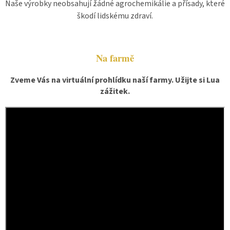
Naše výrobky neobsahují žádné agrochemikálie a přísady, které
škodí lidskému zdraví.
Na farmě
Zveme Vás na virtuální prohlídku naší farmy.
Užijte
si Lua
zážitek.