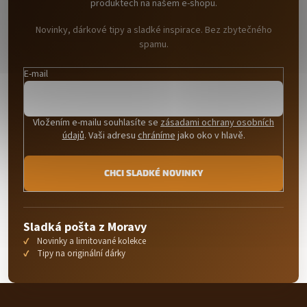
produktech na našem e-shopu.
Novinky, dárkové tipy a sladké inspirace. Bez zbytečného
spamu.
E-mail
Vložením e-mailu souhlasíte se
zásadami ochrany osobních
údajů
. Vaši adresu
chráníme
jako oko v hlavě.
CHCI SLADKÉ NOVINKY
Sladká pošta z Moravy
Novinky a limitované kolekce
Tipy na originální dárky
Z
á