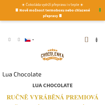
Přejít
☀️ Čokoláda vydrží přepravu i v teple ☀️
na
🍫 Nově možnost termoboxu nebo chlazené
obsah
přepravy 🍫
NÁKUP
KOŠÍK
Lua Chocolate
LUA CHOCOLATE
RUČNĚ VYRÁBĚNÁ PREMIOVÁ