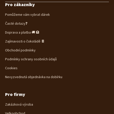
Pro zákazníky
p
a
Pomůžeme vám vybrat dárek
t
í
Časté dotazy❓
Doprava a platba 🚚 🏦
Zajímavosti o čokoládě 🍫
Obchodní podmínky
Podmínky ochrany osobních údajů
Cookies
Nevyzvednutá objednávka na dobírku
Pro firmy
Zakázková výroba
Velkoobchod