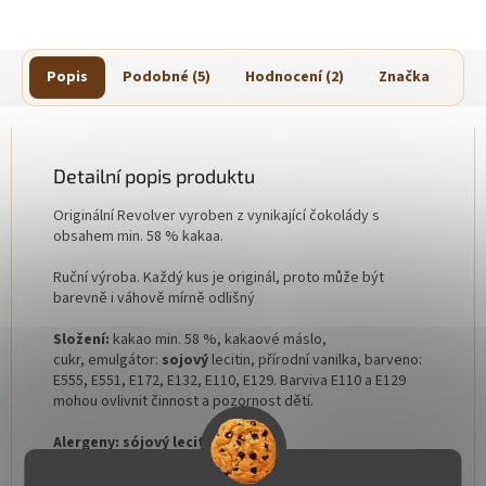
Popis
Podobné (5)
Hodnocení (2)
Značka
Detailní popis produktu
Originální Revolver vyroben z vynikající čokolády s
obsahem min. 58 % kakaa.
Ruční výroba. Každý kus je originál, proto může být
barevně i váhově mírně odlišný
Složení:
kakao min. 58 %, kakaové máslo,
cukr, emulgátor:
sojový
lecitin, přírodní vanilka, barveno:
E555, E551, E172, E132, E110, E129. Barviva E110 a E129
mohou ovlivnit činnost a pozornost dětí.
Alergeny:
sójový
lecitin
Naše čokoláda je bez lepku a přidaných tuků