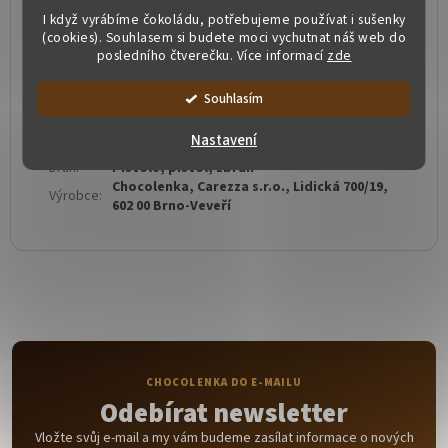
I když vyrábíme čokoládu, potřebujeme používat i sušenky
(cookies). Souhlasem si budete moci vychutnat náš web do
posledního čtverečku. Více informací
zde
Doplňkové parametry
Souhlasím
Kategorie
:
Tématické čokoládové sady
Hmotnost
:
0.035 kg
Nastavení
EAN
:
8594236255997
Druh
:
Pistole, pistol, zbraň
Chocolenka, Carezza s.r.o., Lidická 700/19,
Výrobce
:
602 00 Brno-Veveří
Odebírat newsletter
Vložte svůj e-mail a my vám budeme zasílat informace o nových