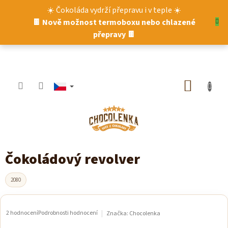
Přejít
☀️ Čokoláda vydrží přepravu i v teple ☀️
na
🍫 Nově možnost termoboxu nebo chlazené
obsah
přepravy 🍫
NÁKUP
KOŠÍK
Čokoládový revolver
2080
2 hodnocení
Podrobnosti hodnocení
Značka:
Chocolenka
Průměrné
hodnocení