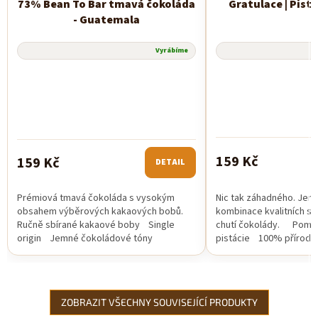
73% Bean To Bar tmavá čokoláda
Gratulace | Pist
- Guatemala
Vyrábíme
159 Kč
159 Kč
DETAIL
Prémiová tmavá čokoláda s vysokým
Nic tak záhadného. Jen
obsahem výběrových kakaových bobů.
kombinace kvalitních su
Ručně sbírané kakaové boby Single
chutí čokolády. Pomal
origin Jemné čokoládové tóny
pistácie 100% přírodní 
ZOBRAZIT VŠECHNY SOUVISEJÍCÍ PRODUKTY