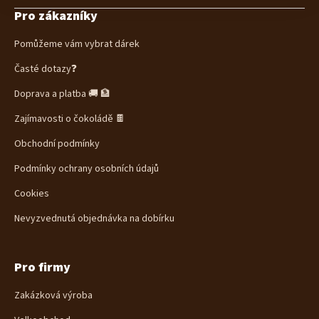
á
Pro zákazníky
p
a
Pomůžeme vám vybrat dárek
t
í
Časté dotazy❓
Doprava a platba 🚚 🏦
Zajímavosti o čokoládě 🍫
Obchodní podmínky
Podmínky ochrany osobních údajů
Cookies
Nevyzvednutá objednávka na dobírku
Pro firmy
Zakázková výroba