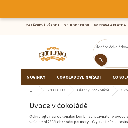
Přejít
na
obsah
ZAKÁZKOVÁ VÝROBA
VELKOOBCHOD
DOPRAVA A PLATBA
NOVINKY
ČOKOLÁDOVÉ NÁŘADÍ
ČOKOL
Domů
SPECIALITY
Ořechy v čokoládě
Ovo
Ovoce v čokoládě
Ochutnejte naši dokonalou kombinaci šťavnatého ovoce a
vaše nejbližší či obchodní partnery. Díky kvalitním surovi