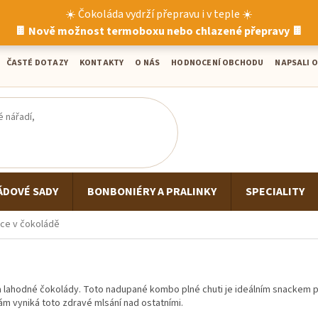
☀️ Čokoláda vydrží přepravu i v teple ☀️
🍫 Nově možnost termoboxu nebo chlazené přepravy 🍫
ČASTÉ DOTAZY
KONTAKTY
O NÁS
HODNOCENÍ OBCHODU
NAPSALI O
ÁDOVÉ SADY
BONBONIÉRY A PRALINKY
SPECIALITY
ce v čokoládě
 lahodné čokolády. Toto nadupané kombo plné chuti je ideálním snackem 
nám vyniká toto zdravé mlsání nad ostatními.