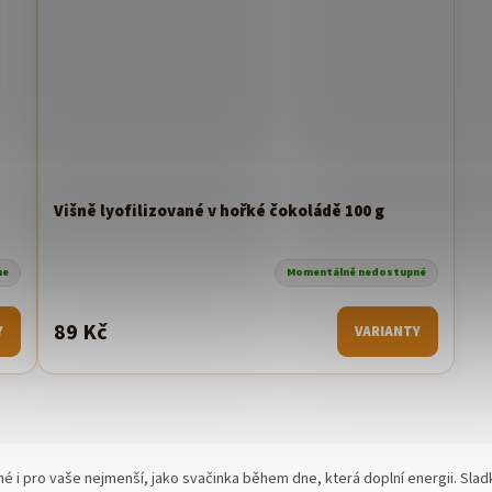
Višně lyofilizované v hořké čokoládě 100 g
me
Momentálně nedostupné
89 Kč
Y
VARIANTY
O
v
l
á
 i pro vaše nejmenší, jako svačinka během dne, která doplní energii. Slad
d