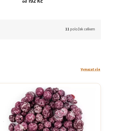
192 Kč
od
11
položek celkem
Vymazat vše