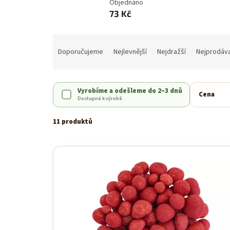
Objednáno
73 Kč
Ř
a
Doporučujeme
Nejlevnější
Nejdražší
Nejprodáva
z
e
n
Vyrobíme a odešleme do 2–3 dnů
í
Cena
Dostupné k výrobě
p
r
11 produktů
o
d
V
u
ý
k
p
t
i
ů
s
p
r
o