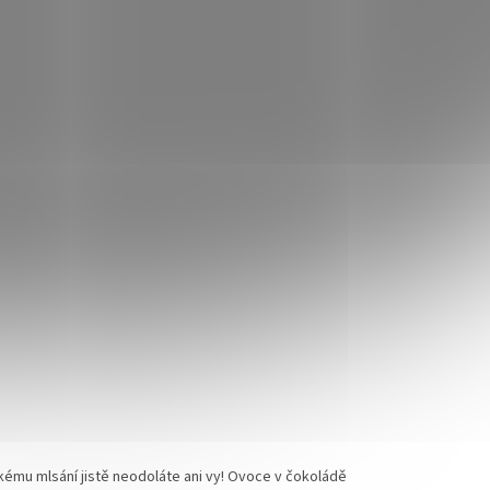
kému mlsání jistě neodoláte ani vy! Ovoce v čokoládě