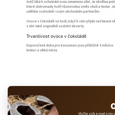
totiž láká k ochutnání svou omamnou vůní. Je skvělou p
které dohromady tvoří různorodou směs chutí a textur. 
uděláte rozhodně i svým obchodním partnerům.
Ovoce v čokoládě se hodí, když k vám přijde nečekaná ná
s ním také originálně ozdobit dezerty.
Trvanlivost ovoce v čokoládě
Doporučená doba pro konzumaci jsou přibližně 3 měsíce. O
lednici a vlhká místa.
O
Vložte svůj e-mail a m