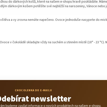
oložkou do dárkových košů, které na našem e-shopu hravě poskládáte. Mám
a
Jedlým dárkovým košem potěšíte své nejbližší na narozeniny, Vánoce nebo 
c
í
p
vštěva a vy zrovna nemáte napečeno. Ovoce jednoduše nasypete do mističky
r
v
k
y
v
voce v čokoládě skladujte vždy na suchém a stinném místě (18° - 23 °C). N
ý
p
i
s
u
debírat newsletter
y vám budeme zasílat informace o nových produktech na našem e-shopu.