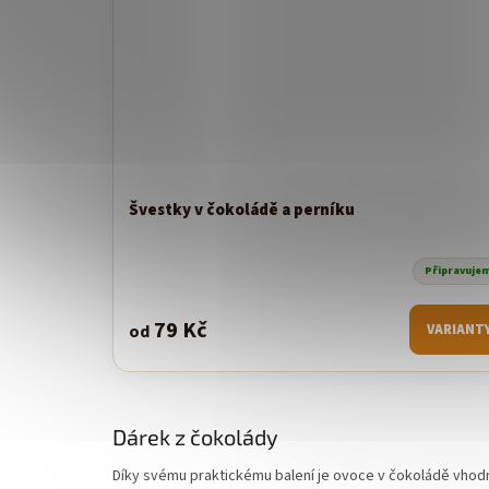
Švestky v čokoládě a perníku
Připravuje
79 Kč
od
VARIANT
Dárek z čokolády
Díky svému praktickému balení je ovoce v čokoládě vhodné