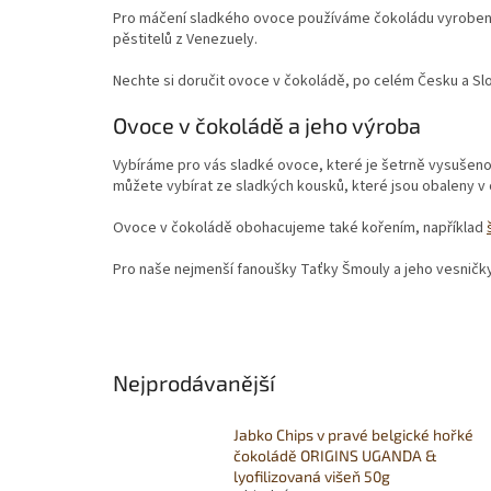
Pro máčení sladkého ovoce používáme čokoládu vyrobeno
pěstitelů z Venezuely.
Nechte si doručit ovoce v čokoládě, po celém Česku a Slov
Ovoce v čokoládě a jeho výroba
Vybíráme pro vás sladké ovoce, které je šetrně vysušeno,
můžete vybírat ze sladkých kousků, které jsou obaleny 
Ovoce v čokoládě obohacujeme také kořením, například
Pro naše nejmenší fanoušky Taťky Šmouly a jeho vesničk
Nejprodávanější
Jabko Chips v pravé belgické hořké
čokoládě ORIGINS UGANDA &
lyofilizovaná višeň 50g