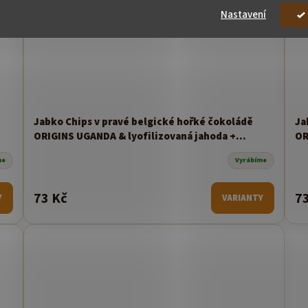
Nastavení
Jabko Chips v pravé belgické hořké čokoládě
Ja
ORIGINS UGANDA & lyofilizovaná jahoda +
OR
kajenský pepř 50g
me
Vyrábíme
73 Kč
7
Y
VARIANTY