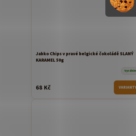
Jabko Chips v pravé belgické čokoládě SLANÝ
KARAMEL 50g
Vyrábí
68 Kč
VARIANT