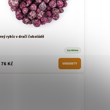
rný rybíz v dračí čokoládě
Vyrábíme
76 Kč
VARIANTY