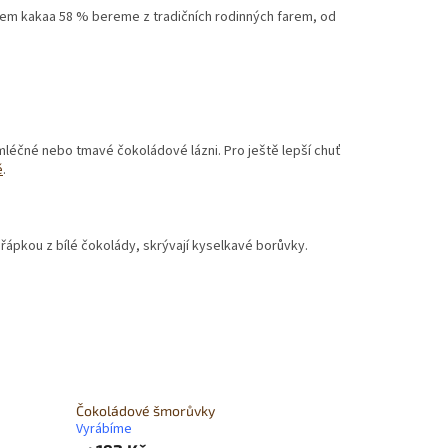
m kakaa 58 % bereme z tradičních rodinných farem, od
mléčné nebo tmavé čokoládové lázni. Pro ještě lepší chuť
ě
.
řápkou z bílé čokolády, skrývají kyselkavé borůvky.
Čokoládové šmorůvky
Vyrábíme