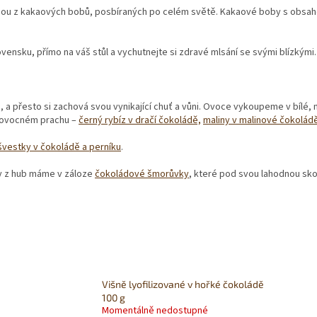
u z kakaových bobů, posbíraných po celém světě. Kakaové boby s obsahe
ensku, přímo na váš stůl a vychutnejte si zdravé mlsání se svými blízkými.
 a přesto si zachová svou vynikající chuť a vůni. Ovoce vykoupeme v bílé, 
v ovocném prachu –
černý rybíz v dračí čokoládě,
maliny v malinové čokolád
švestky v čokoládě a perníku
.
y z hub máme v záloze
čokoládové šmorůvky
, které pod svou lahodnou sko
Višně lyofilizované v hořké čokoládě
100 g
Momentálně nedostupné