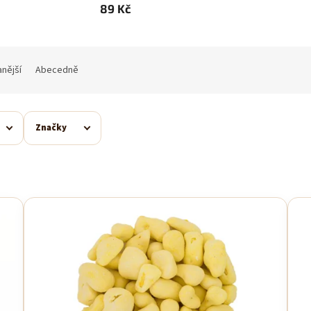
89 Kč
nější
Abecedně
Značky