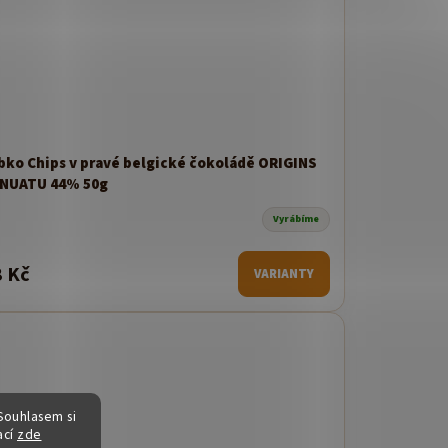
bko Chips v pravé belgické čokoládě ORIGINS
NUATU 44% 50g
Vyrábíme
8 Kč
VARIANTY
Souhlasem si
ací
zde