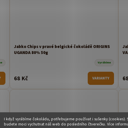
Jabko Chips v pravé belgické čokoládě ORIGINS
Ja
UGANDA 80% 50g
VA
me
Vyrábíme
68 Kč
6
Y
VARIANTY
I když vyrábíme čokoládu, potřebujeme používat i sušenky (cookies). 
budete moci vychutnat náš web do posledního čtverečku. Více inform