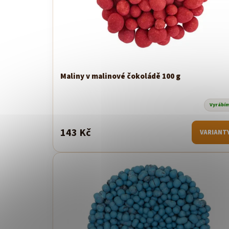
d
u
k
t
ů
Maliny v malinové čokoládě 100 g
Vyrábí
143 Kč
VARIANT