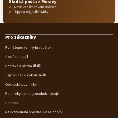
Sladká pošta z Moravy
Novinky a limitované kolekce
Tipy na originální dárky
Z
á
Pro zákazníky
p
a
Pomůžeme vám vybrat dárek
t
í
Časté dotazy❓
Doprava a platba 🚚 🏦
Zajímavosti o čokoládě 🍫
Obchodní podmínky
Podmínky ochrany osobních údajů
Cookies
Nevyzvednutá objednávka na dobírku