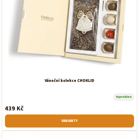
Vánoční kolekce CHOKLID
Vyprodáno
Průměrné
hodnocení
439 Kč
produktu
je
5,0
z
VARIANTY
5
hvězdiček.