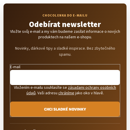
p
i
s
u
Odebírat newsletter
Vložte svůj e-mail a my vám budeme zasílat informace o nových
produktech na našem e-shopu.
Novinky, dárkové tipy a sladké inspirace. Bez zbytečného
spamu.
E-mail
Vložením e-mailu souhlasíte se
zásadami ochrany osobních
údajů
. Vaši adresu
chráníme
jako oko v hlavě.
CHCI SLADKÉ NOVINKY