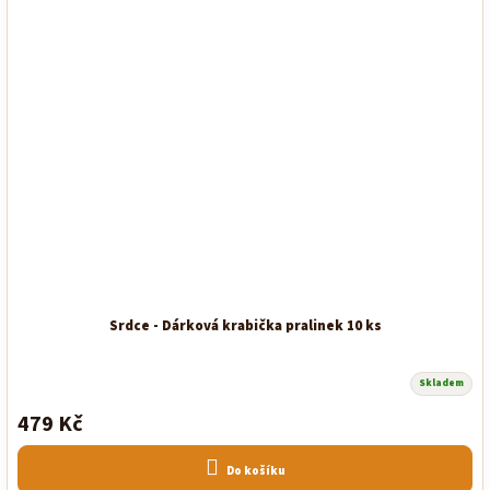
Srdce - Dárková krabička pralinek 10 ks
Skladem
Průměrné
hodnocení
479 Kč
produktu
je
5,0
z
Do košíku
5