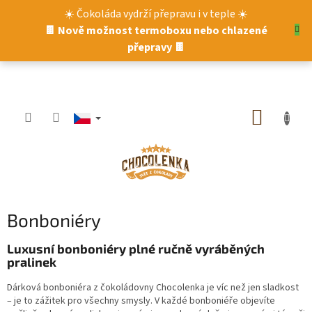
Přejít
☀️ Čokoláda vydrží přepravu i v teple ☀️
na
🍫 Nově možnost termoboxu nebo chlazené
obsah
přepravy 🍫
NÁKUP
KOŠÍK
Bonboniéry
Luxusní bonboniéry plné ručně vyráběných
pralinek
Dárková bonboniéra z čokoládovny Chocolenka je víc než jen sladkost
– je to zážitek pro všechny smysly. V každé bonboniéře objevíte