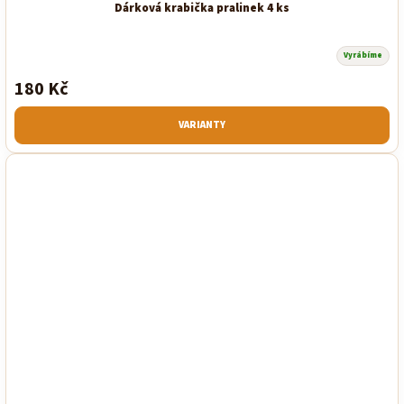
Dárková krabička pralinek 4 ks
Vyrábíme
180 Kč
VARIANTY