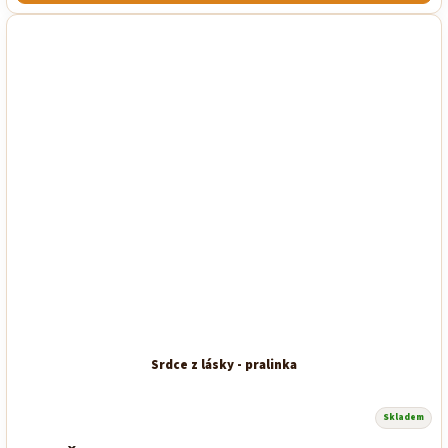
hvězdiček.
Srdce z lásky - pralinka
Skladem
Průměrné
hodnocení