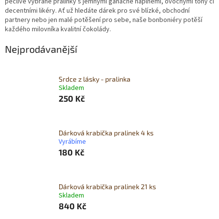
pečlivě vybrané pralinky s jemnými ganache náplněmi, ovocnými tóny či
decentními likéry. Ať už hledáte dárek pro své blízké, obchodní
partnery nebo jen malé potěšení pro sebe, naše bonboniéry potěší
každého milovníka kvalitní čokolády.
Nejprodávanější
Srdce z lásky - pralinka
Skladem
250 Kč
Dárková krabička pralinek 4 ks
Vyrábíme
180 Kč
Dárková krabička pralinek 21 ks
Skladem
840 Kč