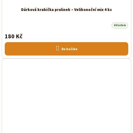
Dárková krabička pralinek – Velikonoční mix 4 ks
Skladem
Průměrné
hodnocení
180 Kč
produktu
je
5,0
z
Do košíku
5
hvězdiček.