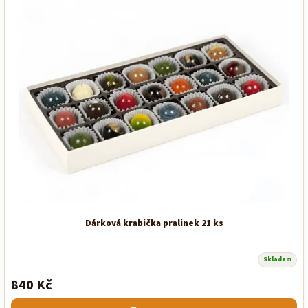
Dárková krabička pralinek 21 ks
Skladem
Průměrné
hodnocení
840 Kč
produktu
je
5,0