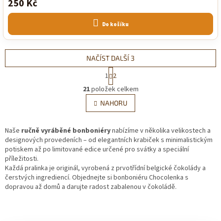
250 Kč
produktu
je
5,0
z
Do košíku
5
hvězdiček.
NAČÍST DALŠÍ 3
S
1
2
t
O
r
21
položek celkem
v
á
l
NAHORU
n
á
k
d
o
v
Naše
ručně vyráběné bonboniéry
a
nabízíme v několika velikostech a
á
designových provedeních – od elegantních krabiček s minimalistickým
c
n
potiskem až po limitované edice určené pro svátky a speciální
í
í
příležitosti.
p
Každá pralinka je originál, vyrobená z prvotřídní belgické čokolády a
r
čerstvých ingrediencí. Objednejte si bonboniéru Chocolenka s
v
dopravou až domů a darujte radost zabalenou v čokoládě.
k
y
v
ý