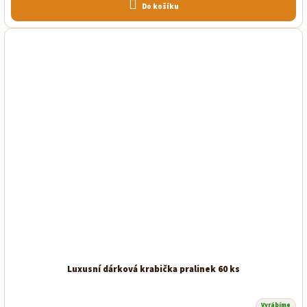
z
Do košíku
5
hvězdiček.
Luxusní dárková krabička pralinek 60 ks
Vyrábíme