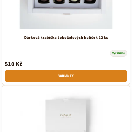
k
t
ů
Dárková krabička čokoládových kuliček 12 ks
Vyrábíme
510 Kč
VARIANTY