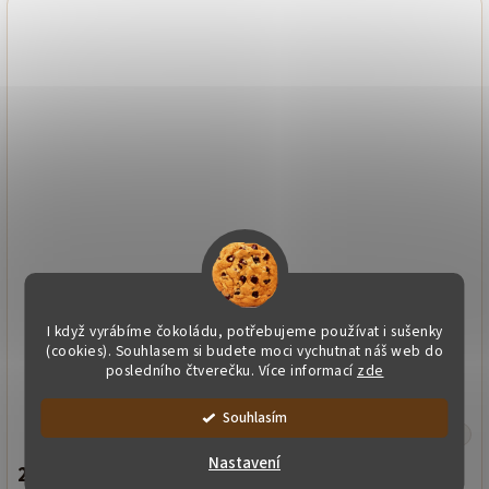
I když vyrábíme čokoládu, potřebujeme používat i sušenky
(cookies). Souhlasem si budete moci vychutnat náš web do
posledního čtverečku. Více informací
zde
Dárková krabička pralinek - Kuřátka 6 ks
Souhlasím
Skladem
Nastavení
270 Kč