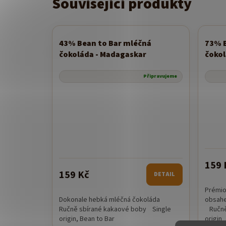
Související produkty
43% Bean to Bar mléčná
73% B
Novinka
čokoláda - Madagaskar
čokol
Připravujeme
159 
159 Kč
DETAIL
Prémio
Dokonale hebká mléčná čokoláda
obsahe
Ručně sbírané kakaové boby Single
Ručně 
origin, Bean to Bar
origin