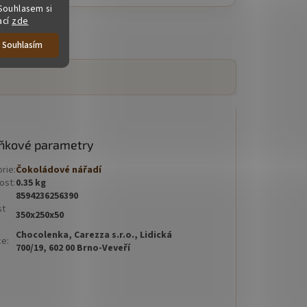
kakao a tradiční evropské techniky...
Souhlasem si
ací
zde
Souhlasím
ňkové parametry
orie
:
Čokoládové nářadí
ost
:
0.35 kg
8594236256390
st
350x250x50
Chocolenka, Carezza s.r.o., Lidická
ce
:
700/19, 602 00 Brno-Veveří