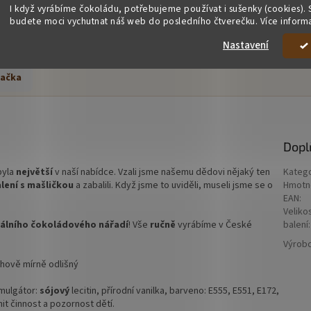
I když vyrábíme čokoládu, potřebujeme používat i sušenky (cookies). 
budete moci vychutnat náš web do posledního čtverečku. Více inform
Nastavení
ačka
Dopl
byla
největší
v naší nabídce. Vzali jsme našemu dědovi nějaký ten
Kateg
lení s mašličkou
a zabalili. Když jsme to uviděli, museli jsme se o
Hmotn
EAN
:
Veliko
nálního čokoládového nářadí
! Vše
ručně
vyrábíme v České
balení
:
Výrob
áhově mírně odlišný
emulgátor:
sójový
lecitin, přírodní vanilka, barveno: E555, E551, E172,
it činnost a pozornost dětí.