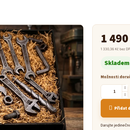
1 490
1 330,36 Kč bez D
Měrná
Skladem
cena:
Možnosti doru
Přidat 
Darujte jedineč