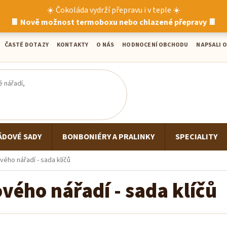
☀️ Čokoláda vydrží přepravu i v teple ☀️
🍫 Nově možnost termoboxu nebo chlazené přepravy 🍫
ČASTÉ DOTAZY
KONTAKTY
O NÁS
HODNOCENÍ OBCHODU
NAPSALI O
ÁDOVÉ SADY
BONBONIÉRY A PRALINKY
SPECIALITY
ého nářadí - sada klíčů
vého nářadí - sada klíčů