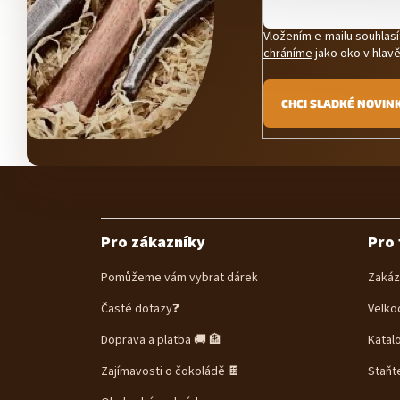
Vložením e-mailu souhlas
chráníme
jako oko v hlavě
CHCI SLADKÉ NOVIN
Z
á
p
a
Pro zákazníky
Pro 
t
í
Pomůžeme vám vybrat dárek
Zakáz
Časté dotazy❓
Velko
Doprava a platba 🚚 🏦
Katal
Zajímavosti o čokoládě 🍫
Staňt