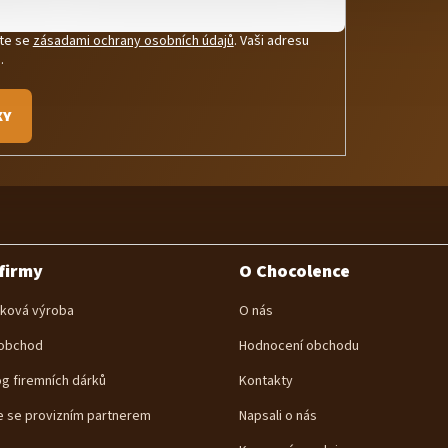
íte se
zásadami ochrany osobních údajů
. Vaši adresu
.
KY
firmy
O Chocolence
ková výroba
O nás
obchod
Hodnocení obchodu
og firemních dárků
Kontakty
e se provizním partnerem
Napsali o nás