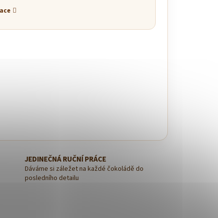
mace
JEDINEČNÁ RUČNÍ PRÁCE
Dáváme si záležet na každé čokoládě do
posledního detailu