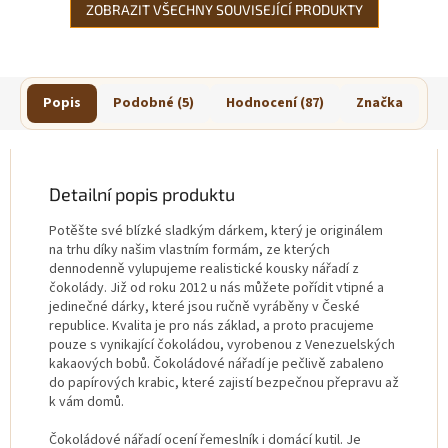
ZOBRAZIT VŠECHNY SOUVISEJÍCÍ PRODUKTY
Popis
Podobné (5)
Hodnocení (87)
Značka
Detailní popis produktu
Potěšte své blízké sladkým dárkem, který je originálem
na trhu díky našim vlastním formám, ze kterých
dennodenně vylupujeme realistické kousky nářadí z
čokolády. Již od roku 2012 u nás můžete pořídit vtipné a
jedinečné dárky, které jsou ručně vyráběny v České
republice. Kvalita je pro nás základ, a proto pracujeme
pouze s vynikající čokoládou, vyrobenou z Venezuelských
kakaových bobů. Čokoládové nářadí je pečlivě zabaleno
do papírových krabic, které zajistí bezpečnou přepravu až
k vám domů.
Čokoládové nářadí ocení řemeslník i domácí kutil. Je