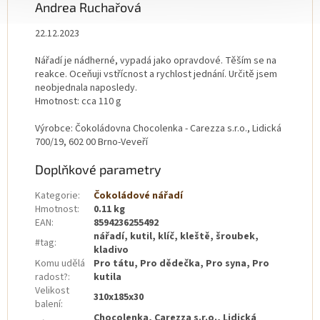
Andrea Ruchařová
22.12.2023
Nářadí je nádherné, vypadá jako opravdové. Těším se na
reakce. Oceňuji vstřícnost a rychlost jednání. Určitě jsem
neobjednala naposledy.
Hmotnost: cca 110 g
Výrobce: Čokoládovna Chocolenka - Carezza s.r.o., Lidická
700/19, 602 00 Brno-Veveří
Doplňkové parametry
Kategorie
:
Čokoládové nářadí
Hmotnost
:
0.11 kg
EAN
:
8594236255492
nářadí, kutil, klíč, kleště, šroubek,
#tag
:
kladivo
Komu udělá
Pro tátu, Pro dědečka, Pro syna, Pro
radost?
:
kutila
Velikost
310x185x30
balení
:
Chocolenka, Carezza s.r.o., Lidická