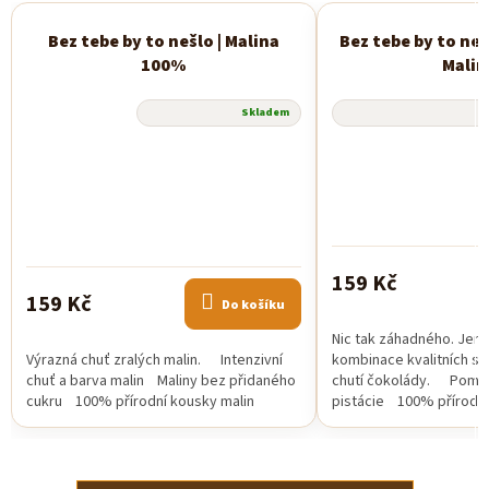
Bez tebe by to nešlo | Malina
Bez tebe by to neš
Novinka
100%
Malin
Průměrné
Skladem
hodnocení
produktu
je
5,0
z
5
hvězdiček.
159 Kč
159 Kč
Do košíku
Nic tak záhadného. Jen
Výrazná chuť zralých malin. Intenzivní
kombinace kvalitních su
chuť a barva malin Maliny bez přidaného
chutí čokolády. Pomal
cukru 100% přírodní kousky malin
pistácie 100% přírodní 