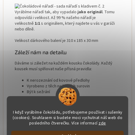
Vyrábíme nářadí tak, aby vypadalo
jako originál
. Tomu
odpovídá i velikost. Až 99 % našeho nářadí je
velikostně
1:1
s originálem, který najdete u vás v garáži
nebo dílně.
Velikost dárkového balení je 310 x 185 x 30 mm
Záleží nám na detailu
Dáváme si záležet na každém kousku čokolády. Každý
kousek musí splňovat naše přísná pravidla:
K nerozeznání od kovové předlohy
Vyrobeno z těch nejlepších surovin
Být k sežrání
Více o nás ochutnáte tady
I když vyrábíme čokoládu, potřebujeme používat i sušenky
Složení a alergeny
(cookies). Souhlasem si budete moci vychutnat náš web do
posledního čtverečku. Více informací
zde
Složení:
kakao min. 58 %, kakaové máslo, cukr,
emulgátor:
sojový
lecitin, přírodní vanilka, barveno: E555,