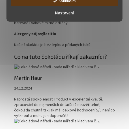
Souhlasím
E551, E172, E132, E110, E129. Barviva E110 a E129 mohou
ovlivnit činnost a pozornost dětí.
Nastavení
Ruční výroba. Každý kus je originál, proto může být
barevně i váhově mírně odlišný
Alergeny:
sójový
lecitin
Naše čokoláda je bez lepku a přidaných tuků
Co na tuto čokoládu říkají zákazníci?
Martin Haur
24.12.2024
Naprostá spokojenost. Produkt v excelentní kvalitě,
zpracování do nejmenších detailů až neuvěřitelné,
čokoláda chutná tak jak má, celkové hodnocení 5/5 není co
vytknout a mohu jen doporučit !