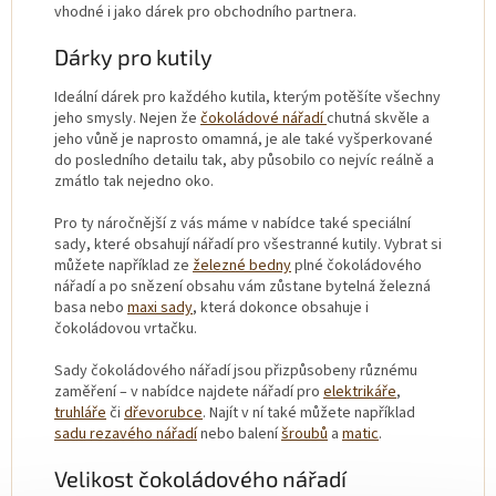
vhodné i jako dárek pro obchodního partnera.
Dárky pro kutily
Ideální dárek pro každého kutila, kterým potěšíte všechny
jeho smysly. Nejen že
čokoládové nářadí
chutná skvěle a
jeho vůně je naprosto omamná, je ale také vyšperkované
do posledního detailu tak, aby působilo co nejvíc reálně a
zmátlo tak nejedno oko.
Pro ty náročnější z vás máme v nabídce také speciální
sady, které obsahují nářadí pro všestranné kutily. Vybrat si
můžete například ze
železné bedny
plné čokoládového
nářadí a po snězení obsahu vám zůstane bytelná železná
basa nebo
maxi sady
, která dokonce obsahuje i
čokoládovou vrtačku.
Sady čokoládového nářadí jsou přizpůsobeny různému
zaměření – v nabídce najdete nářadí pro
elektrikáře
,
truhláře
či
dřevorubce
. Najít v ní také můžete například
sadu rezavého nářadí
nebo balení
šroubů
a
matic
.
Velikost čokoládového nářadí