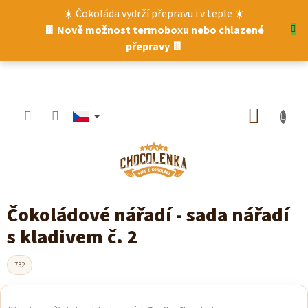
Přejít
☀️ Čokoláda vydrží přepravu i v teple ☀️
na
🍫 Nově možnost termoboxu nebo chlazené
obsah
přepravy 🍫
NÁKUP
KOŠÍK
Čokoládové nářadí - sada nářadí
s kladivem č. 2
732