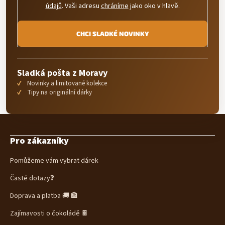
údajů
. Vaši adresu
chráníme
jako oko v hlavě.
CHCI SLADKÉ NOVINKY
Sladká pošta z Moravy
Novinky a limitované kolekce
Tipy na originální dárky
Z
á
Pro zákazníky
p
a
Pomůžeme vám vybrat dárek
t
í
Časté dotazy❓
Doprava a platba 🚚 🏦
Zajímavosti o čokoládě 🍫