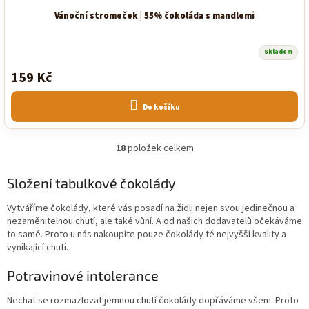
Vánoční stromeček | 55% čokoláda s mandlemi
Skladem
159 Kč
Do košíku
18
položek celkem
O
v
l
Složení tabulkové čokolády
á
d
Vytváříme čokolády, které vás posadí na židli nejen svou jedinečnou a
a
nezaměnitelnou chutí, ale také vůní. A od našich dodavatelů očekáváme
c
to samé. Proto u nás nakoupíte pouze čokolády té nejvyšší kvality a
í
vynikající chuti.
p
r
Potravinové intolerance
v
k
Nechat se rozmazlovat jemnou chutí čokolády dopřáváme všem. Proto