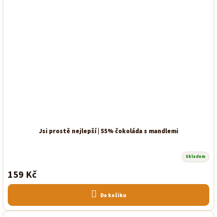
Jsi prostě nejlepší | 55% čokoláda s mandlemi
Skladem
Průměrné
hodnocení
159 Kč
produktu
je
5,0
z
Do košíku
5
hvězdiček.