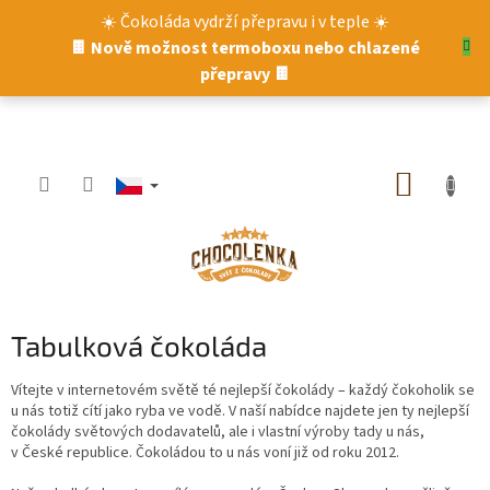
Přejít
☀️ Čokoláda vydrží přepravu i v teple ☀️
na
🍫 Nově možnost termoboxu nebo chlazené
obsah
přepravy 🍫
NÁKUP
KOŠÍK
Tabulková čokoláda
Vítejte v internetovém světě té nejlepší čokolády – každý čokoholik se
u nás totiž cítí jako ryba ve vodě. V naší nabídce najdete jen ty nejlepší
čokolády světových dodavatelů, ale i vlastní výroby tady u nás,
v České republice. Čokoládou to u nás voní již od roku 2012.