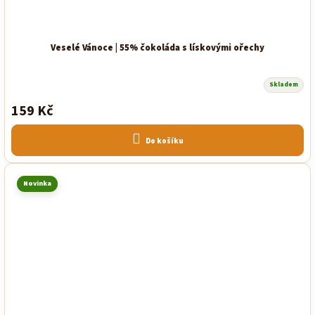
Veselé Vánoce | 55% čokoláda s lískovými ořechy
Skladem
Průměrné
hodnocení
159 Kč
produktu
je
5,0
z
Do košíku
5
hvězdiček.
Novinka