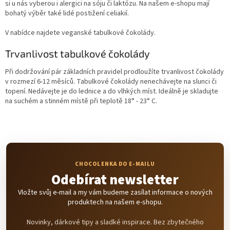
y
si u nás vyberou i alergici na sóju či laktózu. Na našem e-shopu mají
v
bohatý výběr také lidé postižení celiakií.
ý
p
V nabídce najdete veganské tabulkové čokolády.
i
s
Trvanlivost tabulkové čokolády
u
Při dodržování pár základních pravidel prodloužíte trvanlivost čokolády
v rozmezí 6-12 měsíců. Tabulkové čokolády nenechávejte na slunci či
topení. Nedávejte je do lednice a do vlhkých míst. Ideálně je skladujte
na suchém a stinném místě při teplotě 18° - 23° C.
Odebírat newsletter
Vložte svůj e-mail a my vám budeme zasílat informace o nových
produktech na našem e-shopu.
Novinky, dárkové tipy a sladké inspirace. Bez zbytečného