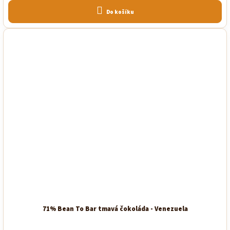
Do košíku
71% Bean To Bar tmavá čokoláda - Venezuela