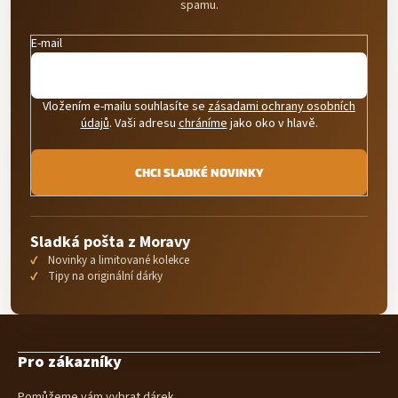
spamu.
E-mail
Vložením e-mailu souhlasíte se
zásadami ochrany osobních
údajů
. Vaši adresu
chráníme
jako oko v hlavě.
CHCI SLADKÉ NOVINKY
Sladká pošta z Moravy
Novinky a limitované kolekce
Tipy na originální dárky
Z
á
Pro zákazníky
p
a
Pomůžeme vám vybrat dárek