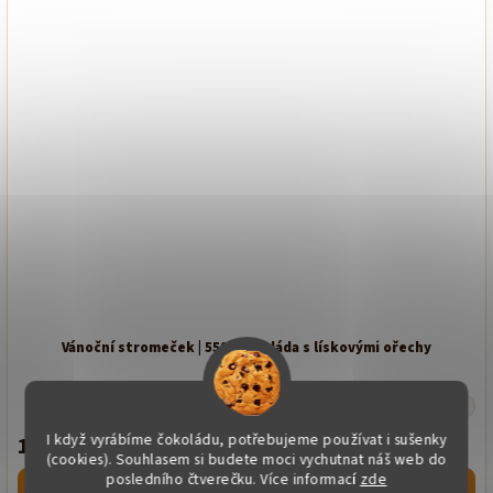
Vánoční stromeček | 55% čokoláda s lískovými ořechy
Skladem
I když vyrábíme čokoládu, potřebujeme používat i sušenky
159 Kč
(cookies). Souhlasem si budete moci vychutnat náš web do
posledního čtverečku. Více informací
zde