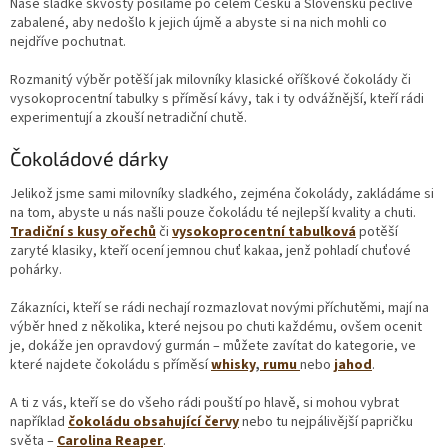
Naše sladké skvosty posíláme po celém Česku a Slovensku pečlivě
zabalené, aby nedošlo k jejich újmě a abyste si na nich mohli co
nejdříve pochutnat.
Rozmanitý výběr potěší jak milovníky klasické oříškové čokolády či
vysokoprocentní tabulky s příměsí kávy, tak i ty odvážnější, kteří rádi
experimentují a zkouší netradiční chutě.
Čokoládové dárky
Jelikož jsme sami milovníky sladkého, zejména čokolády, zakládáme si
na tom, abyste u nás našli pouze čokoládu té nejlepší kvality a chuti.
Tradiční s kusy ořechů
či
vysokoprocentní tabulková
potěší
zaryté klasiky, kteří ocení jemnou chuť kakaa, jenž pohladí chuťové
pohárky.
Zákazníci, kteří se rádi nechají rozmazlovat novými příchutěmi, mají na
výběr hned z několika, které nejsou po chuti každému, ovšem ocenit
je, dokáže jen opravdový gurmán – můžete zavítat do kategorie, ve
které najdete čokoládu s příměsí
whisky
,
rumu
nebo
jahod
.
A ti z vás, kteří se do všeho rádi pouští po hlavě, si mohou vybrat
například
čokoládu obsahující červy
nebo tu nejpálivější papričku
světa –
Carolina Reaper
.