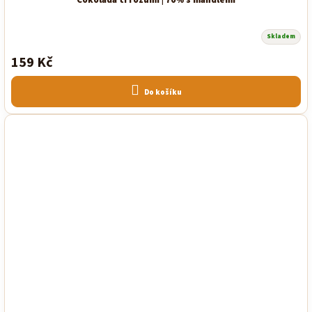
Čokoláda ti rozumí | 70% s mandlemi
Skladem
159 Kč
Do košíku