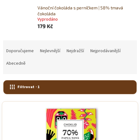
Vánoční čokoláda s perníčkem | 58% tmavá
čokoláda
Vyprodáno
179 Kč
Ř
a
Doporučujeme
Nejlevnější
Nejdražší
Nejprodávanější
z
e
Abecedně
n
í
p
Filtrovat
· 1
r
o
V
d
ý
u
p
k
i
t
s
ů
p