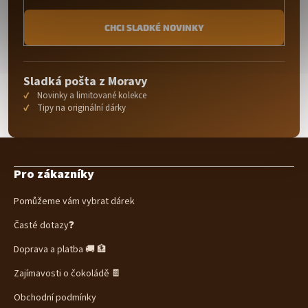
CHCI SLADKÉ NOVINKY
Sladká pošta z Moravy
Novinky a limitované kolekce
Tipy na originální dárky
Z
á
Pro zákazníky
p
a
Pomůžeme vám vybrat dárek
t
í
Časté dotazy❓
Doprava a platba 🚚 🏦
Zajímavosti o čokoládě 🍫
Obchodní podmínky