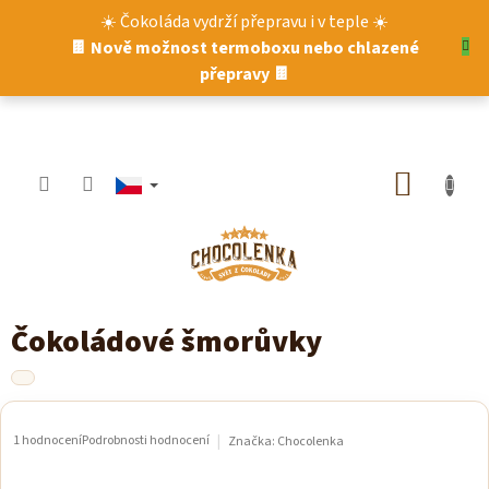
Přejít
☀️ Čokoláda vydrží přepravu i v teple ☀️
na
🍫 Nově možnost termoboxu nebo chlazené
obsah
přepravy 🍫
NÁKUP
KOŠÍK
Čokoládové šmorůvky
1 hodnocení
Podrobnosti hodnocení
Značka:
Chocolenka
Průměrné
hodnocení
produktu