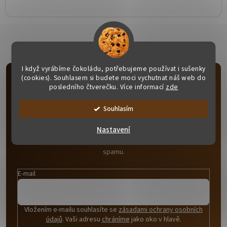
I když vyrábíme čokoládu, potřebujeme používat i sušenky
(cookies). Souhlasem si budete moci vychutnat náš web do
posledního čtverečku. Více informací
zde
Odebírat newsletter
Souhlasím
Vložte svůj e-mail a my vám budeme zasílat informace o nových
produktech na našem e-shopu.
Nastavení
Novinky, dárkové tipy a sladké inspirace. Bez zbytečného
spamu.
E-mail
Vložením e-mailu souhlasíte se
zásadami ochrany osobních
údajů
. Vaši adresu
chráníme
jako oko v hlavě.