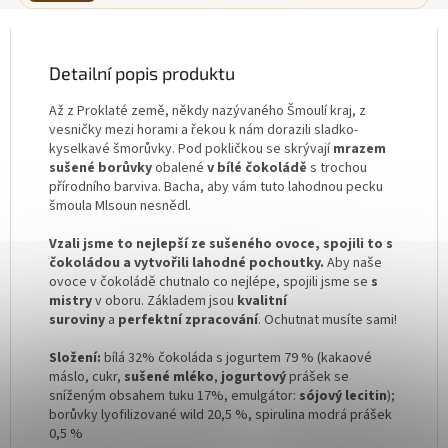
Detailní popis produktu
Až z Proklaté země, někdy nazývaného Šmoulí kraj, z
vesničky mezi horami a řekou k nám dorazili sladko-
kyselkavé šmorůvky. Pod pokličkou se skrývají
mrazem
sušené borůvky
obalené
v
bílé čokoládě
s trochou
přírodního barviva. Bacha, aby vám tuto lahodnou pecku
šmoula Mlsoun nesnědl.
Vzali jsme to nejlepší ze sušeného ovoce, spojili to s
čokoládou a vytvořili lahodné pochoutky.
Aby naše
ovoce v čokoládě chutnalo co nejlépe, spojili jsme se
s
mistry
v oboru. Základem jsou
kvalitní
suroviny
a
perfektní zpracování
. Ochutnat musíte sami!
Složení:
bílá 32% čokoláda s jogurtem 79 % (kakaové
máslo
, cukr,
sušené
mléko
,
jogurtový
prášek se
sníženým obsahem tuku 17%, emulgátor:
sójový
lecitin
);
borůvky lyofilizované wild 20,5 %, spirulina modrá prášek
0,5 %