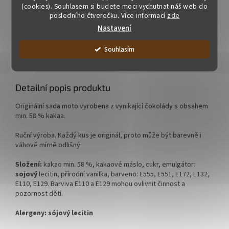
(cookies). Souhlasem si budete moci vychutnat náš web do
posledního čtverečku. Více informací
zde
Nastavení
ZOBRAZIT VŠECHNY SOUVISEJÍCÍ PRODUKTY
Souhlasím
Popis
Podobné (5)
Hodnocení (9)
Značka
Detailní popis produktu
Originální sada moto vyrobena z vynikající čokolády s obsahem
min. 58 % kakaa.
Ruční výroba. Každý kus je originál, proto může být barevně i
váhově mírně odlišný
Složení:
kakao min. 58 %, kakaové máslo, cukr,
emulgátor:
sojový
lecitin, přírodní vanilka, barveno: E555, E551, E172, E132,
E110, E129. Barviva E110 a E129 mohou ovlivnit činnost a
pozornost dětí.
Alergeny:
sójový
lecitin