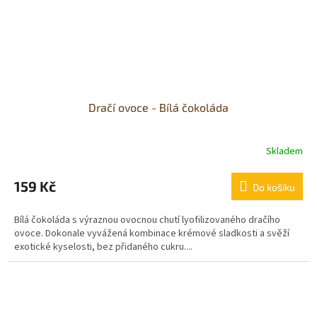
Dračí ovoce - Bílá čokoláda
Skladem
Průměrné
hodnocení
produktu
159 Kč
Do košíku
je
5,0
Bílá čokoláda s výraznou ovocnou chutí lyofilizovaného dračího
z
ovoce. Dokonale vyvážená kombinace krémové sladkosti a svěží
5
exotické kyselosti, bez přidaného cukru....
hvězdiček.