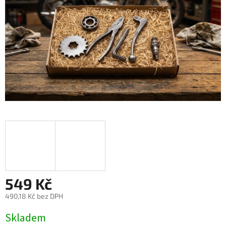
549 Kč
490,18 Kč bez DPH
Měrná
Skladem
cena: