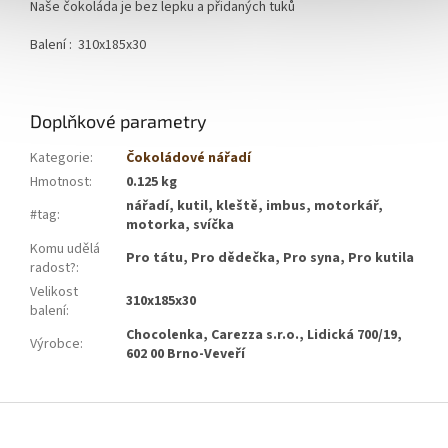
Naše čokoláda je bez lepku a přidaných tuků
Balení : 310x185x30
Doplňkové parametry
Kategorie
:
Čokoládové nářadí
Hmotnost
:
0.125 kg
nářadí, kutil, kleště, imbus, motorkář,
#tag
:
motorka, svíčka
Komu udělá
Pro tátu, Pro dědečka, Pro syna, Pro kutila
radost?
:
Velikost
310x185x30
balení
:
Chocolenka, Carezza s.r.o., Lidická 700/19,
Výrobce
:
602 00 Brno-Veveří
Z
á