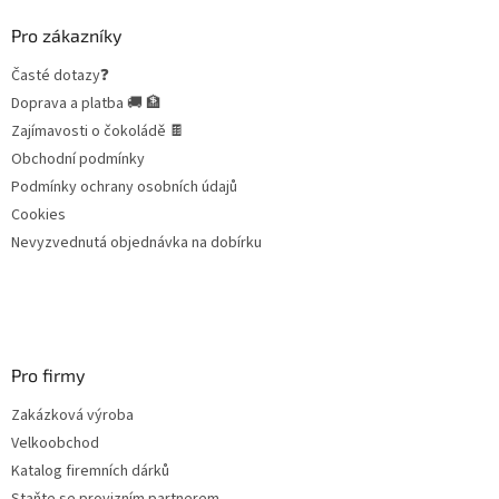
p
a
Pro zákazníky
t
Časté dotazy❓
í
Doprava a platba 🚚 🏦
Zajímavosti o čokoládě 🍫
Obchodní podmínky
Podmínky ochrany osobních údajů
Cookies
Nevyzvednutá objednávka na dobírku
Pro firmy
Zakázková výroba
Velkoobchod
Katalog firemních dárků
Staňte se provizním partnerem