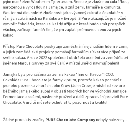
jejím manželem Wouterem Tjeertesem. Rennae je zkušenou cukrářkou,
narozenou a vyrostlou na Jamajce, a zná zemi, farmáře a komunitu.
Wouter má dlouholeté zkušenosti jako výkonný cukrář a čokolatiér v
různých cukrárnách na Karibiku a v Evropě. S Pure ukazují, že je možné
vytvořit čokoládu, kterou si každý užije a z které budou mít prospěch
všichni, začínaje farmáři tím, že jim zaplatí prémiovou cenu za jejich
kakao.
Přístup Pure Chocolate poskytuje zaměstnání nejchudším lidem v zemi,
a jejich zemědělské projekty pomáhají farmářům získat více příjmů ze
svého kakaa. V roce 2022 společnost obdržela ocenění za zemědělství
jménem Marcus Garvey za své úsilí. A místní umělci navrhují balení!
Jamajka byla prohlášena za zemi s kakao "fine or flavour" ICCO.
Čokoláda Pure Chocolate je farmy k prutu, protože kakao pochází z
jednoho pozemku v horách John Crow (John Crow je místní název pro
běžného jamajského supa) v oblasti Modrých hor ve východní Jamajce.
Fermentace a sušení, následné pražení a další zpracování provádí Pure
Chocolate. A určitě můžete ochutnat tu pozornost a kvalitu!
Žádné produkty značky
PURE Chocolate Company
nebyly nalezeny...