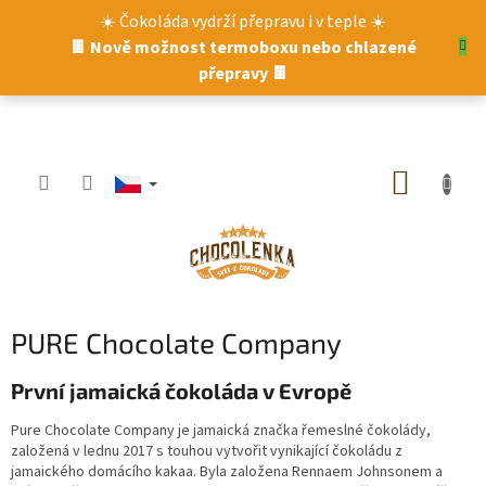
Přejít
☀️ Čokoláda vydrží přepravu i v teple ☀️
na
🍫 Nově možnost termoboxu nebo chlazené
obsah
přepravy 🍫
NÁKUP
KOŠÍK
PURE Chocolate Company
První jamaická čokoláda v Evropě
Pure Chocolate Company je jamaická značka řemeslné čokolády,
založená v lednu 2017 s touhou vytvořit vynikající čokoládu z
jamaického domácího kakaa. Byla založena Rennaem Johnsonem a