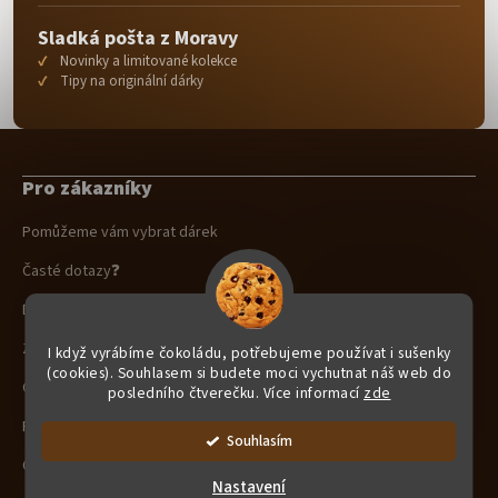
Sladká pošta z Moravy
Novinky a limitované kolekce
Tipy na originální dárky
Z
á
Pro zákazníky
p
a
Pomůžeme vám vybrat dárek
t
í
Časté dotazy❓
Doprava a platba 🚚 🏦
Zajímavosti o čokoládě 🍫
I když vyrábíme čokoládu, potřebujeme používat i sušenky
(cookies). Souhlasem si budete moci vychutnat náš web do
Obchodní podmínky
posledního čtverečku. Více informací
zde
Podmínky ochrany osobních údajů
Souhlasím
Cookies
Nastavení