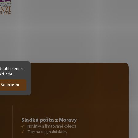
Souhlasem si
ací
zde
Souhlasím
Sladká pošta z Moravy
Novinky a limitované kolekce
Tipy na originální dárky