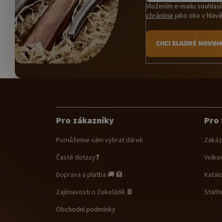
Vložením e-mailu souhlas
chráníme
jako oko v hlavě
CHCI SLADKÉ NOVIN
Z
á
p
a
Pro zákazníky
Pro 
t
í
Pomůžeme vám vybrat dárek
Zakáz
Časté dotazy❓
Velko
Doprava a platba 🚚 🏦
Katal
Zajímavosti o čokoládě 🍫
Staňt
Obchodní podmínky