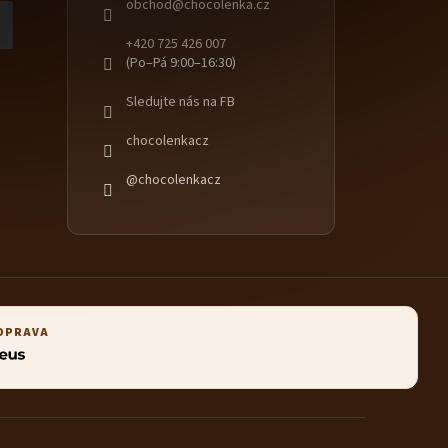
obchod
@
chocolenka.cz
+420 725 426 007
(Po–Pá 9:00–16:30)
Sledujte nás na FB
chocolenkacz
@chocolenkacz
OPRAVA