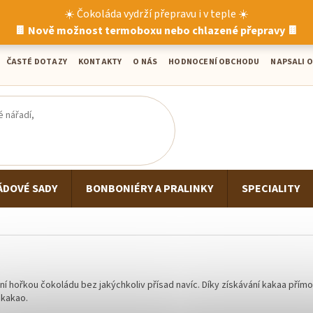
☀️ Čokoláda vydrží přepravu i v teple ☀️
🍫 Nově možnost termoboxu nebo chlazené přepravy 🍫
ČASTÉ DOTAZY
KONTAKTY
O NÁS
HODNOCENÍ OBCHODU
NAPSALI O
ÁDOVÉ SADY
BONBONIÉRY A PRALINKY
SPECIALITY
í hořkou čokoládu bez jakýchkoliv přísad navíc. Díky získávání kakaa přím
 kakao.