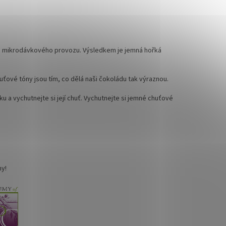
ho mikrodávkového provozu. Výsledkem je jemná hořká
ťové tóny jsou tím, co dělá naši čokoládu tak výraznou.
ku a vychutnejte si její chuť. Vychutnejte si jemné chuťové
my!