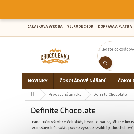
Přejít
na
obsah
ZAKÁZKOVÁ VÝROBA
VELKOOBCHOD
DOPRAVA A PLATBA
NOVINKY
ČOKOLÁDOVÉ NÁŘADÍ
ČOKOL
Domů
Prodávané značky
Definite Chocolate
Definite Chocolate
Jsme ruční výrobce čokolády bean-to-bar, vyrábíme luxusn
jedinečných čokolád pouze vysoce kvalitní jednodruhové