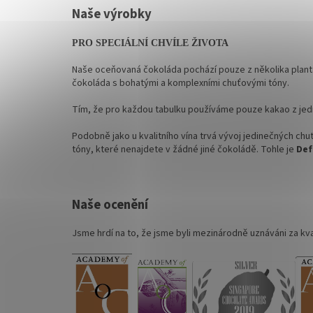
Naše výrobky
PRO SPECIÁLNÍ CHVÍLE ŽIVOTA
Naše oceňovaná čokoláda pochází pouze z několika plant
čokoláda s bohatými a komplexními chuťovými tóny.
Tím, že pro každou tabulku používáme pouze kakao z jedné
Podobně jako u kvalitního vína trvá vývoj jedinečných chut
tóny, které nenajdete v žádné jiné čokoládě. Tohle je
Def
Naše ocenění
Jsme hrdí na to, že jsme byli mezinárodně uznáváni za kval