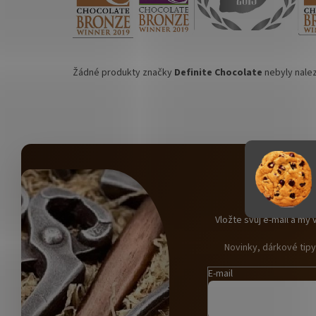
Žádné produkty značky
Definite Chocolate
nebyly nalez
O
Vložte svůj e-mail a m
Novinky, dárkové tip
E-mail