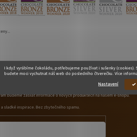
eny...
I když vyrábíme čokoládu, potřebujeme používat i sušenky (cookies). 
budete moci vychutnat náš web do posledního čtverečku. Více inform
debírat newsletter
Nastavení
y vám budeme zasílat informace o nových produktech na našem e-shopu.
y a sladké inspirace. Bez zbytečného spamu.