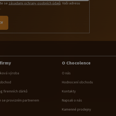
íte se
zásadami ochrany osobních údajů
. Vaši adresu
.
KY
firmy
O Chocolence
ková výroba
O nás
obchod
Hodnocení obchodu
og firemních dárků
Kontakty
e se provizním partnerem
Napsali o nás
Kamenné prodejny