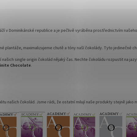
áží v Dominikánské republice a je pečlivě vyráběna prostřednictvím naše
 plantáže, maximalizujeme chutě a tóny naší čokolády. Tyto jedinečné chu
í našich single origin čokolád nějaký čas. Nechte čokoládu rozpustit na jazy
inite Chocolate
.
itu našich čokolád. Jsme rádi, že ostatní milují naše produkty stejně jako 