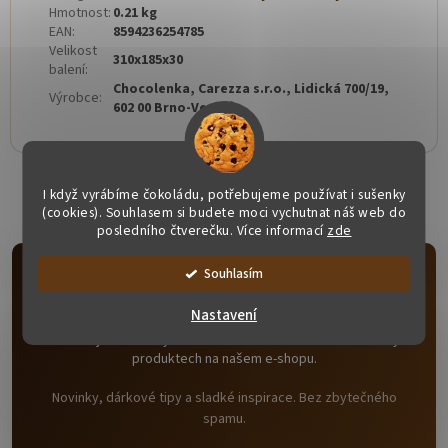
Hmotnost
:
0.21 kg
EAN
:
8594236254785
Velikost
310x185x30
balení
:
Chocolenka, Carezza s.r.o., Lidická 700/19,
Výrobce
:
602 00 Brno-Veveří
I když vyrábíme čokoládu, potřebujeme používat i sušenky
(cookies). Souhlasem si budete moci vychutnat náš web do
posledního čtverečku. Více informací
zde
Souhlasím
Odebírat newsletter
Nastavení
Vložte svůj e-mail a my vám budeme zasílat informace o nových
produktech na našem e-shopu.
Novinky, dárkové tipy a sladké inspirace. Bez zbytečného
spamu.