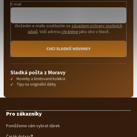
E-mail
Vložením e-mailu souhlasíte se
zásadami ochrany osobních
údajů
. Vaši adresu
chráníme
jako oko v hlavě.
CHCI SLADKÉ NOVINKY
Sladká pošta z Moravy
Novinky a limitované kolekce
Tipy na originální dárky
Z
á
Pro zákazníky
p
a
Pomůžeme vám vybrat dárek
t
í
Časté dotazy❓