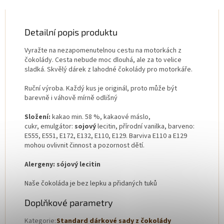
Detailní popis produktu
Vyražte na nezapomenutelnou cestu na motorkách z
čokolády. Cesta nebude moc dlouhá, ale za to velice
sladká. Skvělý dárek z lahodné čokolády pro motorkáře.
Ruční výroba. Každý kus je originál, proto může být
barevně i váhově mírně odlišný
Složení:
kakao min. 58 %, kakaové máslo,
cukr,
emulgátor:
sojový
lecitin, přírodní vanilka, barveno:
E555, E551, E172, E132, E110, E129. Barviva E110 a E129
mohou ovlivnit činnost a pozornost dětí.
Alergeny:
sójový
lecitin
Naše čokoláda je bez lepku a přidaných tuků
Doplňkové parametry
Kategorie
:
Standard dárkové sady z čokolády