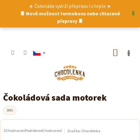
Přejít
☀️ Čokoláda vydrží přepravu i v teple ☀️
na
🍫 Nově možnost termoboxu nebo chlazené
obsah
přepravy 🍫
NÁKUP
KOŠÍK
Čokoládová sada motorek
3945
25 hodnocení
Podrobnosti hodnocení
Značka:
Chocolenka
Průměrné
hodnocení