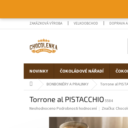
Přejít
na
obsah
ZAKÁZKOVÁ VÝROBA
VELKOOBCHOD
DOPRAVA A
NOVINKY
ČOKOLÁDOVÉ NÁŘADÍ
ČOKO
Domů
BONBONIÉRY A PRALINKY
Torrone al PIST
Torrone al PISTACCHIO
5584
Průměrné
Neohodnoceno
Podrobnosti hodnocení
Značka:
Chocol
hodnocení
produktu
je