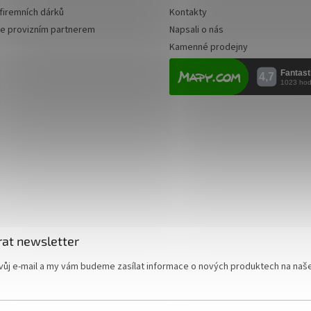
firemních dárků
Kontakty
se provizním partnerem
Napsali o nás
Kamenné prodejny
rat newsletter
vůj e-mail a my vám budeme zasílat informace o nových produktech na naš