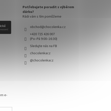
Potřebujete poradit s výběrem
dárku?
Rádi vám s tím pomůžeme
obchod
@
chocolenka.cz
+420 725 426 007
(Po–Pá 9:00–16:30)
Sledujte nás na FB
chocolenkacz
@chocolenkacz
em e-