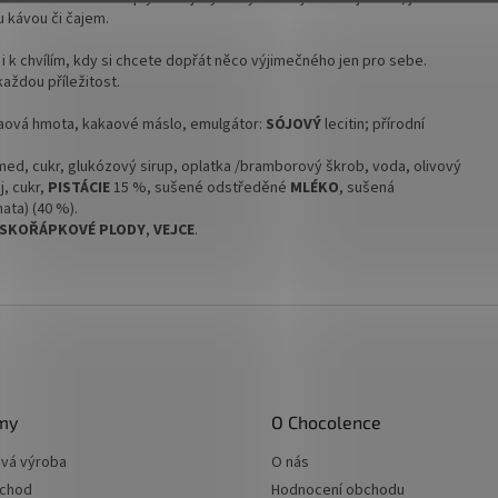
 kávou či čajem.
mi i k chvílím, kdy si chcete dopřát něco výjimečného jen pro sebe.
každou příležitost.
kaová hmota, kakaové máslo, emulgátor:
SÓJOVÝ
lecitin; přírodní
ed, cukr, glukózový sirup, oplatka /bramborový škrob, voda, olivový
j, cukr,
PISTÁCIE
15 %, sušené odstředěné
MLÉKO
, sušená
mata) (40 %).
SKOŘÁPKOVÉ PLODY
,
VEJCE
.
rmy
O Chocolence
vá výroba
O nás
chod
Hodnocení obchodu