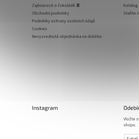
Zajímavosti o čokoládě 🍫
Katalog 
Obchodní podmínky
Staňte 
Podmínky ochrany osobních údajů
Cookies
Nevyzvednutá objednávka na dobírku
Instagram
Odebí
Vložte s
shopu.
E-mail