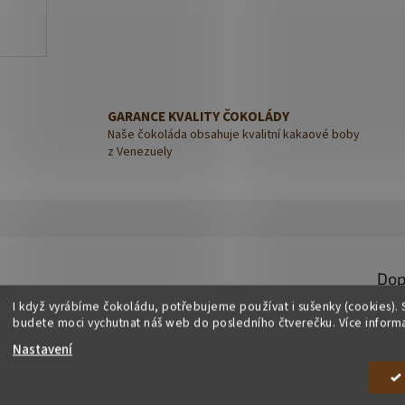
GARANCE KVALITY ČOKOLÁDY
Naše čokoláda obsahuje kvalitní kakaové boby
z Venezuely
Dop
I když vyrábíme čokoládu, potřebujeme používat i sušenky (cookies). 
Kate
budete moci vychutnat náš web do posledního čtverečku. Více inform
Hmot
Nastavení
ciovým nugátem
. Jemná pistáciová krémová náplň ukrytá v lahodné
EAN
:
milovníky pistácií i poctivé čokolády.
Výro
která se krásně rozplývá na jazyku. Vychutnejte si ho jen tak, jako