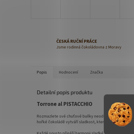
ČESKÁ RUČNÍ PRÁCE
Jsme rodinná čokoládovna z Moravy
Popis
Hodnocení
Značka
Detailní popis produktu
Torrone al PISTACCHIO
Rozmazlete své chuťové buňky neodolatelným
pistá
hořké čokoládě vytváří sladkost, která potěší všechny 
Každé sousto přináší harmonii sladké a oříškové chuti, 