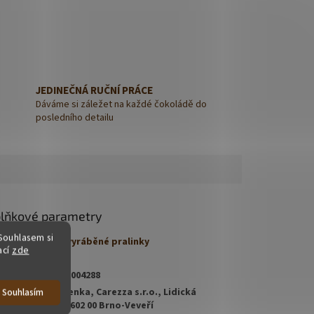
JEDINEČNÁ RUČNÍ PRÁCE
Dáváme si záležet na každé čokoládě do
posledního detailu
lňkové parametry
Souhlasem si
gorie
:
Ručně vyráběné pralinky
ací
zde
nost
:
0.2 kg
8015987004288
Chocolenka, Carezza s.r.o., Lidická
Souhlasím
bce
:
700/19, 602 00 Brno-Veveří