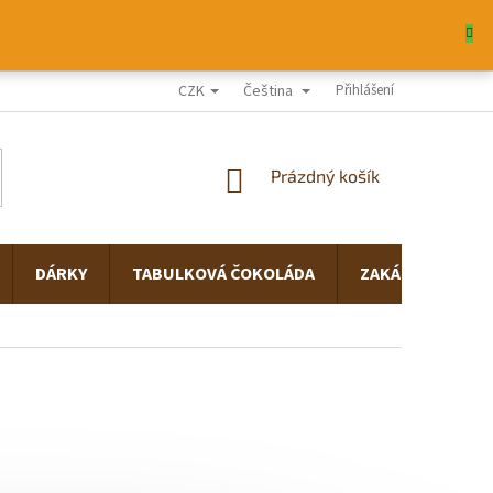
CZK
Čeština
Í OBCHODU
NAPSALI O NÁS
Přihlášení
NÁKUPNÍ
Prázdný košík
KOŠÍK
DÁRKY
TABULKOVÁ ČOKOLÁDA
ZAKÁZKOVÁ VÝR