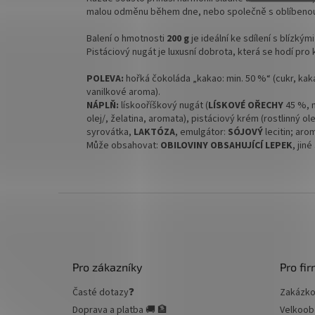
malou odměnu během dne, nebo společně s oblíbenou
Balení o hmotnosti
200 g
je ideální ke sdílení s blízký
Pistáciový nugát je luxusní dobrota, která se hodí pro 
POLEVA:
hořká čokoláda „kakao: min. 50 %“ (cukr, ka
vanilkové aroma).
NÁPLŇ:
lískooříškový nugát (
LÍSKOVÉ OŘECHY
45 %, m
olej/, želatina, aromata), pistáciový krém (rostlinný ole
syrovátka,
LAKTÓZA
, emulgátor:
SÓJOVÝ
lecitin; aro
Může obsahovat:
OBILOVINY OBSAHUJÍCÍ LEPEK
, jiné
Z
á
p
a
t
Pro zákazníky
Pro fi
í
Časté dotazy❓
Zakázko
Doprava a platba 🚚 🏦
Velkoob