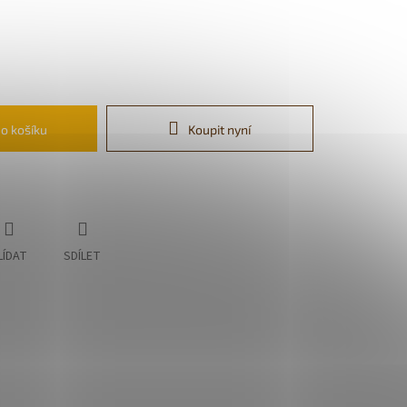
do košíku
Koupit nyní
LÍDAT
SDÍLET