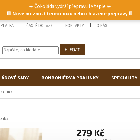
☀️ Čokoláda vydrží přepravu i v teple ☀️
🍫 Nově možnost termoboxu nebo chlazené přepravy 🍫
 PLATBA
ČASTÉ DOTAZY
KONTAKTY
O NÁS
HODNOCEN
HLEDAT
LÁDOVÉ SADY
BONBONIÉRY A PRALINKY
SPECIALITY
ACCHIO
enka
279 Kč