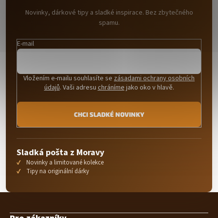
Novinky, dárkové tipy a sladké inspirace. Bez zbytečného
spamu.
E-mail
Vložením e-mailu souhlasíte se
zásadami ochrany osobních
údajů
. Vaši adresu
chráníme
jako oko v hlavě.
CHCI SLADKÉ NOVINKY
Sladká pošta z Moravy
Novinky a limitované kolekce
Tipy na originální dárky
Z
á