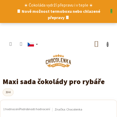
Přejít
☀️ Čokoláda vydrží přepravu i v teple ☀️
na
🍫 Nově možnost termoboxu nebo chlazené
obsah
přepravy 🍫
NÁKUP
KOŠÍK
Maxi sada čokolády pro rybáře
3844
1 hodnocení
Podrobnosti hodnocení
Značka:
Chocolenka
Průměrné
hodnocení