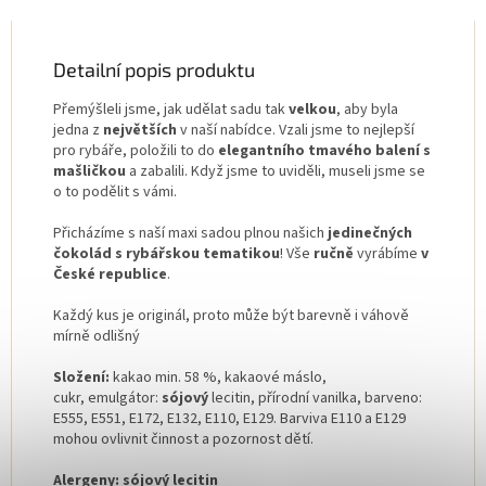
Detailní popis produktu
Přemýšleli jsme, jak udělat sadu tak
velkou
, aby byla
jedna z
největších
v naší nabídce. Vzali jsme to nejlepší
pro rybáře, položili to do
elegantního tmavého balení s
mašličkou
a zabalili. Když jsme to uviděli, museli jsme se
o to podělit s vámi.
Přicházíme s naší maxi sadou plnou našich
jedinečných
čokolád s rybářskou tematikou
! Vše
ručně
vyrábíme
v
České republice
.
Každý kus je originál, proto může být barevně i váhově
mírně odlišný
Složení:
kakao min. 58 %, kakaové máslo,
cukr, emulgátor:
sójový
lecitin, přírodní vanilka, barveno:
E555, E551, E172, E132, E110, E129. Barviva E110 a E129
mohou ovlivnit činnost a pozornost dětí.
Alergeny:
sójový
lecitin