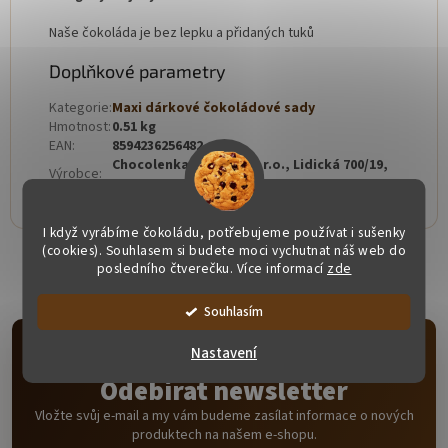
Naše čokoláda je bez lepku a přidaných tuků
Doplňkové parametry
Kategorie
:
Maxi dárkové čokoládové sady
Hmotnost
:
0.51 kg
EAN
:
8594236256482
Chocolenka, Carezza s.r.o., Lidická 700/19,
Výrobce
:
602 00 Brno-Veveří
I když vyrábíme čokoládu, potřebujeme používat i sušenky
(cookies). Souhlasem si budete moci vychutnat náš web do
posledního čtverečku. Více informací
zde
Souhlasím
Nastavení
Odebírat newsletter
Vložte svůj e-mail a my vám budeme zasílat informace o nových
produktech na našem e-shopu.