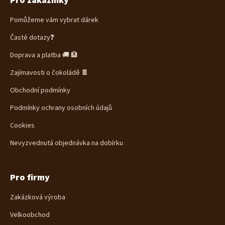
Pro zákazníky
p
a
Pomůžeme vám vybrat dárek
t
í
Časté dotazy❓
Doprava a platba 🚚 🏦
Zajímavosti o čokoládě 🍫
Obchodní podmínky
Podmínky ochrany osobních údajů
Cookies
Nevyzvednutá objednávka na dobírku
Pro firmy
Zakázková výroba
Velkoobchod