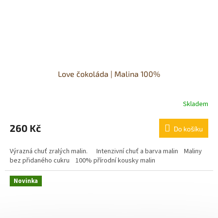
Love čokoláda | Malina 100%
Skladem
Průměrné
hodnocení
produktu
260 Kč
Do košíku
je
5,0
Výrazná chuť zralých malin. Intenzivní chuť a barva malin Maliny
z
bez přidaného cukru 100% přírodní kousky malin
5
hvězdiček.
Novinka