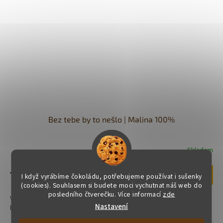
Bez tebe by to nešlo | Malina 100%
Skladem
Průměrné
hodnocení
produktu
159 Kč
Do košíku
I když vyrábíme čokoládu, potřebujeme používat i sušenky
je
(cookies). Souhlasem si budete moci vychutnat náš web do
5,0
posledního čtverečku. Více informací
zde
Výrazná chuť zralých malin. Intenzivní chuť a barva malin Maliny
z
Nastavení
bez přidaného cukru 100% přírodní kousky malin
5
hvězdiček.