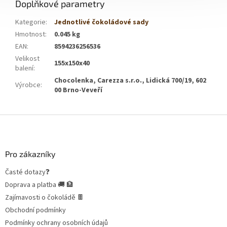
Doplňkové parametry
Kategorie
:
Jednotlivé čokoládové sady
Hmotnost
:
0.045 kg
EAN
:
8594236256536
Velikost
155x150x40
balení
:
Chocolenka, Carezza s.r.o., Lidická 700/19, 602
Výrobce
:
00 Brno-Veveří
Z
á
p
a
Pro zákazníky
t
Časté dotazy❓
í
Doprava a platba 🚚 🏦
Zajímavosti o čokoládě 🍫
Obchodní podmínky
Podmínky ochrany osobních údajů