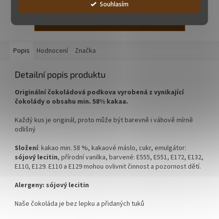
Souhlasím
ZOBRAZIT VŠECHNY SOUVISEJÍCÍ PRODUKTY
Popis
Hodnocení
Značka
Detailní popis produktu
Originální čokoládová podkova vyrobená z vynikající
čokolády o obsahu min. 58% kakaa.
Každý kus je originál, proto může být barevně i váhově mírně
odlišný
Složení
: kakao min. 58 %, kakaové máslo, cukr, emulgátor:
sójový
lecitin
, přírodní vanilka, barvené: E555, E551, E172, E132,
E110, E129. E110 a E129 mohou ovlivnit činnost a pozornost dětí.
Alergeny: sójový lecitin
Naše čokoláda je bez lepku a přidaných tuků