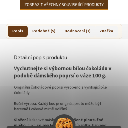
ZOBRAZIT VŠECHNY SOUVISEJÍCÍ PRODUKTY
Popis
Podobné (5)
Hodnocení (1)
Značka
Detailní popis produktu
Vychutnejte si výbornou bílou čokoládu v
podobě dámského poprsí o váze 100 g.
Originální čokoládové poprsí vyrobeno z vynikající bílé
čokolády
Ruční výroba. Každý kus je originál, proto může být
barevně i váhově mírně odlišný
Složení
: kakaové máslo 31,1 %,
sušené plnotučné
mléko
, cukr,
sojový lecitin
, přírodní vanilka, barveno: