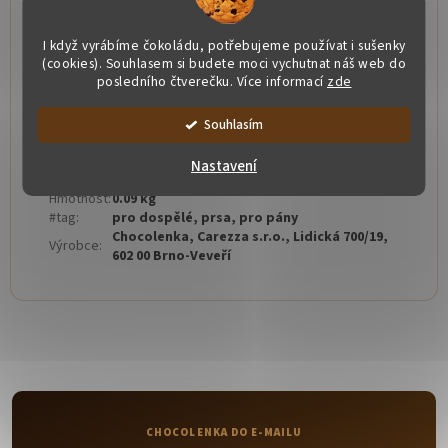
E555, E551, E172
I když vyrábíme čokoládu, potřebujeme používat i sušenky
Alergeny:
sójový
lecitin, plnotučné mléko
(bílá
(cookies). Souhlasem si budete moci vychutnat náš web do
čokoláda)
posledního čtverečku. Více informací
zde
Naše čokoláda je bez lepku a přidaných tuků
Souhlasím
Doplňkové parametry
Nastavení
Kategorie
:
Erotická čokoláda
Hmotnost
:
0.09 kg
#tag
:
pro dospělé, prsa, pro pány
Chocolenka, Carezza s.r.o., Lidická 700/19,
Výrobce
:
602 00 Brno-Veveří