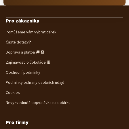
Z
á
Pro zákazníky
p
a
Pomůžeme vám vybrat dárek
t
í
Časté dotazy❓
Doprava a platba 🚚 🏦
Zajímavosti o čokoládě 🍫
Obchodní podmínky
Podmínky ochrany osobních údajů
Cookies
Nevyzvednutá objednávka na dobírku
Pro firmy