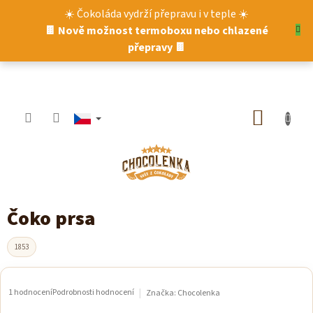
Přejít
☀️ Čokoláda vydrží přepravu i v teple ☀️
na
🍫 Nově možnost termoboxu nebo chlazené
obsah
přepravy 🍫
NÁKUP
KOŠÍK
Čoko prsa
1853
1 hodnocení
Podrobnosti hodnocení
Značka:
Chocolenka
Průměrné
hodnocení