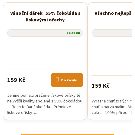
Vánoční dárek | 55% čokoláda s
Všechno nejlepší 
Novinka
lískovými ořechy
Skladem
159 Kč
Do košíku
159 Kč
Jemné pomalu pražené lískové oříšky té
nejvyšší kvality spojené s 59% čokoládou.
Výrazná chuť zralých ma
Bean to Bar čokoláda Prémiové
chuť a barva malin Mal
lískové oříšky ...
cukru 100% přírodní ko