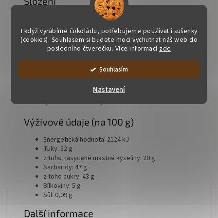
Složení
kakaová hmota, kakaové máslo, cukr,
MLÉKO
, glukóza,
SMETANA
,
LÍSKOVÝ OŘECH
, marakuja, pomeranč, mango,
I když vyrábíme čokoládu, potřebujeme používat i sušenky
malina, ostružina, ananas, limetka,
MÁSLO
, kokos,
(cookies). Souhlasem si budete moci vychutnat náš web do
sorbitol,
SOJOVÝ LECITIN
, sůl, skořice, přírodní vanilkové
posledního čtverečku. Více informací
zde
aroma, dekorace: barvící látky E172, E120, E153, E133,
E555.
Souhlasím
Alergeny
Nastavení
MLÉKO, LÍSKOVÉ OŘECHY, SOJA
Výživové údaje (na 100 g)
Energetická hodnota: 2124 kJ
Tuky: 32 g
z toho nasycené mastné kyseliny: 20 g
Sacharidy: 47 g
z toho cukry: 43 g
Bílkoviny: 5 g
Sůl: 0,09 g
Další informace