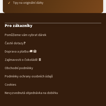
Tipy na originální dárky
Z
á
Pro zákazníky
p
a
Pomůžeme vám vybrat dárek
t
í
Časté dotazy❓
Doprava a platba 🚚 🏦
Zajímavosti o čokoládě 🍫
Obchodní podmínky
Podmínky ochrany osobních údajů
Cookies
Nevyzvednutá objednávka na dobírku