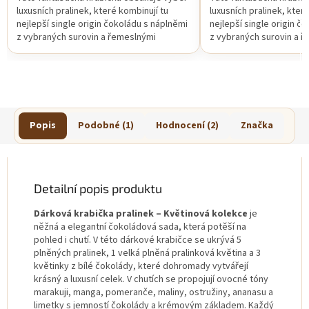
luxusních pralinek, které kombinují tu
luxusních pralinek, kter
nejlepší single origin čokoládu s náplněmi
nejlepší single origin č
z vybraných surovin a řemeslnými
z vybraných surovin a 
technikami a vytváří...
technikami a vytváří...
Popis
Podobné (1)
Hodnocení (2)
Značka
Detailní popis produktu
Dárková krabička pralinek – Květinová kolekce
je
něžná a elegantní čokoládová sada, která potěší na
pohled i chutí. V této dárkové krabičce se ukrývá 5
plněných pralinek, 1 velká plněná pralinková květina a 3
květinky z bílé čokolády, které dohromady vytvářejí
krásný a luxusní celek. V chutích se propojují ovocné tóny
marakuji, manga, pomeranče, maliny, ostružiny, ananasu a
limetky s jemností čokolády a krémovým základem. Každý