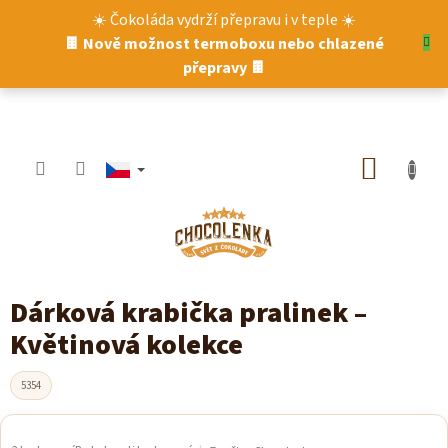
Přejít
☀️ Čokoláda vydrží přepravu i v teple ☀️
na
🍫 Nově možnost termoboxu nebo chlazené
obsah
přepravy 🍫
NÁKUP
KOŠÍK
Dárková krabička pralinek –
Květinová kolekce
5354