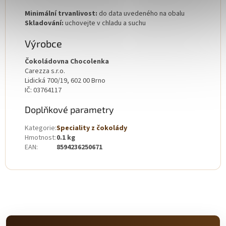
Minimální trvanlivost:
do data uvedeného na obalu
Skladování:
uchovejte v chladu a suchu
Výrobce
Čokoládovna Chocolenka
Carezza s.r.o.
Lidická 700/19, 602 00 Brno
IČ: 03764117
Doplňkové parametry
Kategorie
:
Speciality z čokolády
Hmotnost
:
0.1 kg
EAN
:
8594236250671