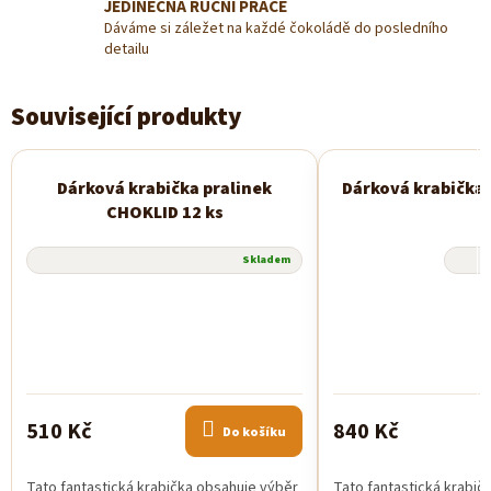
JEDINEČNÁ RUČNÍ PRÁCE
Dáváme si záležet na každé čokoládě do posledního
detailu
Související produkty
Dárková krabička pralinek
Dárková krabička 
CHOKLID 12 ks
Průměrné
Skladem
hodnocení
produktu
je
5,0
z
5
hvězdiček.
510 Kč
840 Kč
Do košíku
Tato fantastická krabička obsahuje výběr
Tato fantastická krabič