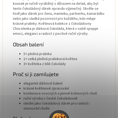
kousek je ručně vyráběný s důrazem na detail, aby byl
tento čokoládový dárek opravdu výjimečný. Skvěle se
hodí jako dárek pro ženu, maminku, partnerku, kamarádku
nebo jako sladká pozornost pro každého, kdo miluje
krásné pralinky. Květinová kolekce z čokoládovny
Chocolenka je dárková čokoláda, která v sobě spojuje
emoci, eleganci a radost z poctivé ruční výroby.
Obsah balení
5× plněná pralinka
1× velká plněná pralinková květina
3× květinka z bílé čokolády
Proč si ji zamilujete
elegantní dárkové balení
krásné květinové zpracování
kombinace ovocných a jemně krémových chutí
ruční výroba v české čokoládovně
ideální jako čokoládový dárek pro radost i
slavnostní chvíle