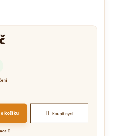
č
čení
do košíku
Koupit nyní
mace