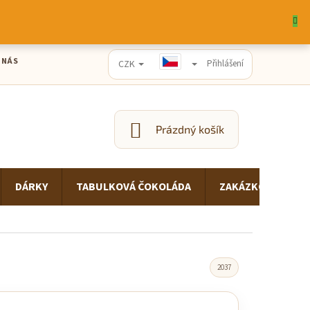
 NÁS
CZK
Přihlášení
Prázdný košík
NÁKUPNÍ
KOŠÍK
DÁRKY
TABULKOVÁ ČOKOLÁDA
ZAKÁZKOVÁ VÝRO
2037