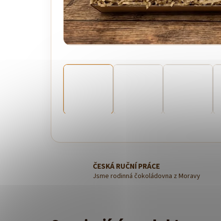
ČESKÁ RUČNÍ PRÁCE
Jsme rodinná čokoládovna z Moravy