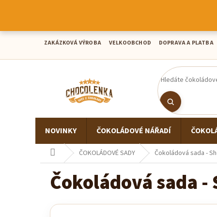
Přejít
na
obsah
ZAKÁZKOVÁ VÝROBA
VELKOOBCHOD
DOPRAVA A PLATBA
NOVINKY
ČOKOLÁDOVÉ NÁŘADÍ
ČOKOL
Domů
ČOKOLÁDOVÉ SADY
Čokoládová sada - She
Čokoládová sada - S