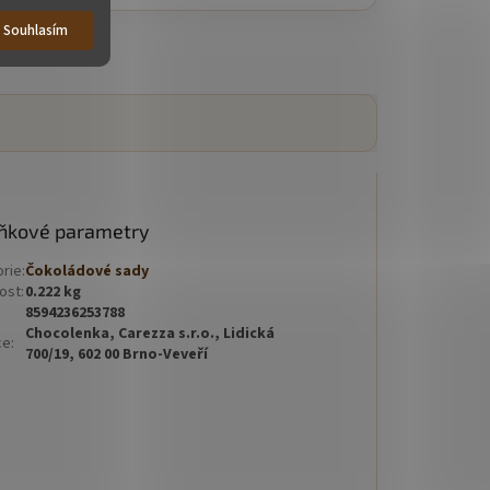
Souhlasím
ňkové parametry
orie
:
Čokoládové sady
ost
:
0.222 kg
8594236253788
Chocolenka, Carezza s.r.o., Lidická
ce
:
700/19, 602 00 Brno-Veveří