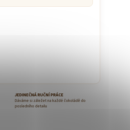
JEDINEČNÁ RUČNÍ PRÁCE
Dáváme si záležet na každé čokoládě do
posledního detailu