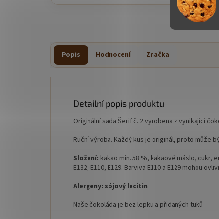
Popis
Hodnocení
Značka
Detailní popis produktu
Originální sada Šerif č. 2 vyrobena z vynikající č
Ruční výroba. Každý kus je originál, proto může b
Složení:
kakao min. 58 %, kakaové máslo, cukr, 
E132, E110, E129. Barviva E110 a E129 mohou ovlivn
Alergeny:
sójový
lecitin
Naše čokoláda je bez lepku a přidaných tuků