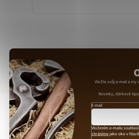
O
Vložte svůj e-mail a m
Novinky, dárkové tip
E-mail
Vložením e-mailu souhlas
chráníme
jako oko v hlavě