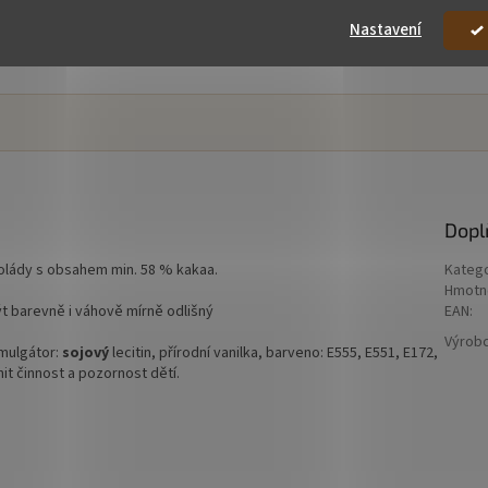
Nastavení
Dopl
okolády s obsahem min. 58 % kakaa.
Kateg
Hmotn
ýt barevně i váhově mírně odlišný
EAN
:
Výrob
emulgátor:
sojový
lecitin, přírodní vanilka, barveno: E555, E551, E172,
it činnost a pozornost dětí.