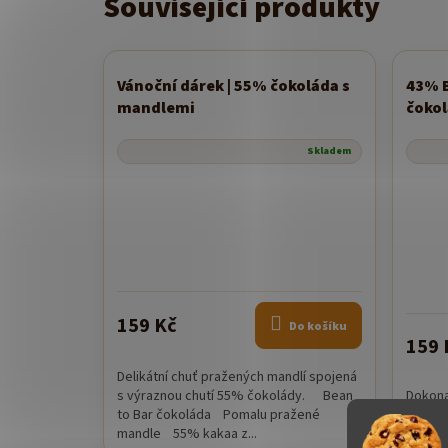
Související produkty
Vánoční dárek | 55% čokoláda s
43% B
Novi
mandlemi
čokol
Skladem
159 Kč
Do košíku
159 
Delikátní chuť pražených mandlí spojená
s výraznou chutí 55% čokolády. Bean
Dokon
to Bar čokoláda Pomalu pražené
Ručně 
mandle 55% kakaa z...
origin