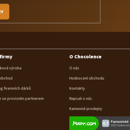
KY
firmy
O Chocolence
ková výroba
O nás
obchod
Hodnocení obchodu
og firemních dárků
Kontakty
e se provizním partnerem
Napsali o nás
Kamenné prodejny