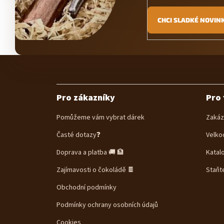
CHCI SLADKÉ NOVIN
Z
á
p
a
Pro zákazníky
Pro 
t
í
Pomůžeme vám vybrat dárek
Zakáz
Časté dotazy❓
Velko
Doprava a platba 🚚 🏦
Katal
Zajímavosti o čokoládě 🍫
Staňt
Obchodní podmínky
Podmínky ochrany osobních údajů
Cookies