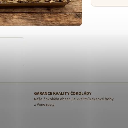
GARANCE KVALITY ČOKOLÁDY
Naše čokoláda obsahuje kvalitní kakaové boby
z Venezuely