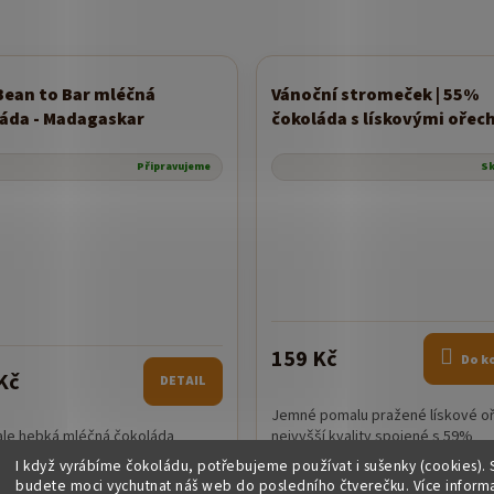
ean to Bar mléčná
Vánoční stromeček | 55%
nka
áda - Madagaskar
čokoláda s lískovými ořec
Připravujeme
S
159 Kč
Do k
Kč
DETAIL
Jemné pomalu pražené lískové oř
ale hebká mléčná čokoláda
nejvyšší kvality spojené s 59%
sbírané kakaové boby Single
čokoládou. Bean to Bar čokol
I když vyrábíme čokoládu, potřebujeme používat i sušenky (cookies). 
, Bean to Bar
Prémiové lískové oříšky ...
budete moci vychutnat náš web do posledního čtverečku. Více inform