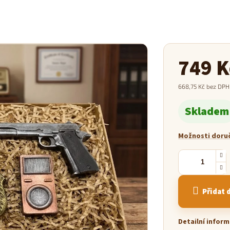
749 K
668,75 Kč bez DPH
Měrná
Skladem
cena:
Možnosti doru
Přidat 
Detailní infor