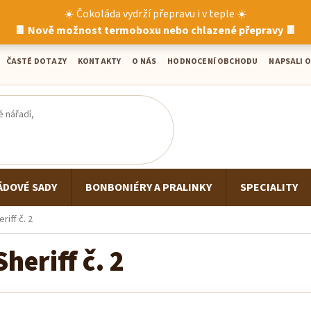
☀️ Čokoláda vydrží přepravu i v teple ☀️
🍫 Nově možnost termoboxu nebo chlazené přepravy 🍫
ČASTÉ DOTAZY
KONTAKTY
O NÁS
HODNOCENÍ OBCHODU
NAPSALI O
ÁDOVÉ SADY
BONBONIÉRY A PRALINKY
SPECIALITY
riff č. 2
heriff č. 2