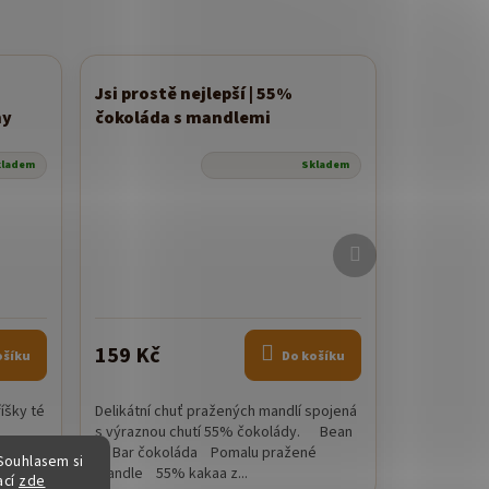
Jsi prostě nejlepší | 55%
Novinka
hy
čokoláda s mandlemi
Průměrné
kladem
Skladem
hodnocení
produktu
je
Další
5,0
produkt
z
5
hvězdiček.
159 Kč
ošíku
Do košíku
íšky té
Delikátní chuť pražených mandlí spojená
s výraznou chutí 55% čokolády. Bean
áda
to Bar čokoláda Pomalu pražené
Souhlasem si
mandle 55% kakaa z...
ací
zde