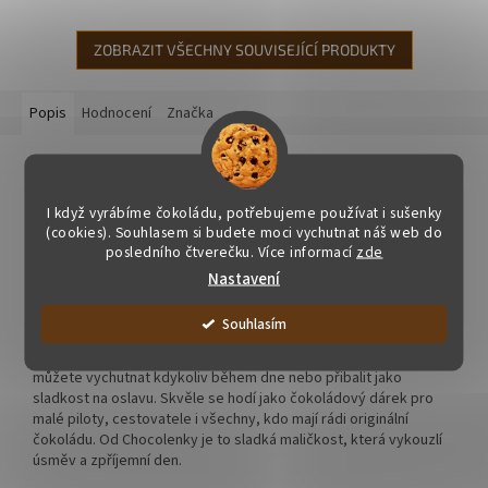
ZOBRAZIT VŠECHNY SOUVISEJÍCÍ PRODUKTY
Popis
Hodnocení
Značka
Detailní popis produktu
Čokoládové lízátko - Letadlo
I když vyrábíme čokoládu, potřebujeme používat i sušenky
(cookies). Souhlasem si budete moci vychutnat náš web do
posledního čtverečku. Více informací
zde
Čokoládové lízátko Letadlo je malý sladký dárek, který potěší
děti i dospělé milovníky čokolády a cestování. Originální tvar
Nastavení
letadla zaujme na první pohled a udělá radost jako milá
pozornost, drobný dárek nebo sladké překvapení. Jemná hořká
Souhlasím
čokoláda s kakaem min. 58 % má plnou chuť, příjemně křupne a
pomalu se rozplývá na jazyku. Díky praktické formě lízátka si ho
můžete vychutnat kdykoliv během dne nebo přibalit jako
sladkost na oslavu. Skvěle se hodí jako čokoládový dárek pro
malé piloty, cestovatele i všechny, kdo mají rádi originální
čokoládu. Od Chocolenky je to sladká maličkost, která vykouzlí
úsměv a zpříjemní den.