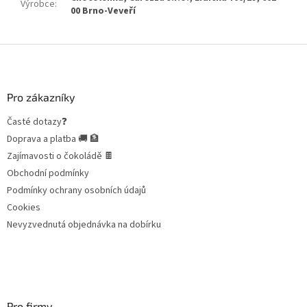
Výrobce
:
00 Brno-Veveří
Z
á
p
a
Pro zákazníky
t
Časté dotazy❓
í
Doprava a platba 🚚 🏦
Zajímavosti o čokoládě 🍫
Obchodní podmínky
Podmínky ochrany osobních údajů
Cookies
Nevyzvednutá objednávka na dobírku
Pro firmy