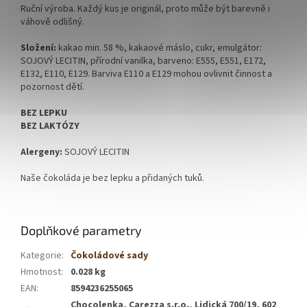
Ruční výroba. Každý kus je originál, proto může být barevně i
váhově odlišný.
Složení:
kakao min. 58 %, kakaové máslo, cukr, emulgátor:
SOJOVÝ LECITIN, přírodní vanilka, barveno: E555, E551, E172,
E132, E110, E129. Barviva E110 a E129 mohou ovlivnit činnost a
pozornost dětí.
BEZ LEPKU
BEZ LAKTÓZY
Alergeny:
SOJOVÝ LECITIN
Naše čokoláda je bez lepku a přidaných tuků.
Doplňkové parametry
Kategorie
:
Čokoládové sady
Hmotnost
:
0.028 kg
EAN
:
8594236255065
Chocolenka, Carezza s.r.o., Lidická 700/19, 602