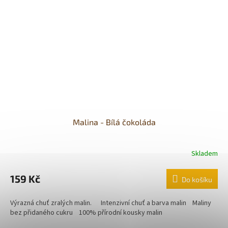
Malina - Bílá čokoláda
Skladem
159 Kč
Do košíku
Výrazná chuť zralých malin. Intenzivní chuť a barva malin Maliny
bez přidaného cukru 100% přírodní kousky malin