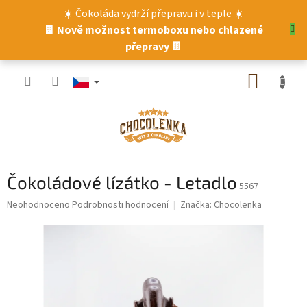
Přejít
☀️ Čokoláda vydrží přepravu i v teple ☀️
na
🍫 Nově možnost termoboxu nebo chlazené
obsah
přepravy 🍫
NÁKUP
KOŠÍK
Čokoládové lízátko - Letadlo
5567
Průměrné
Neohodnoceno
Podrobnosti hodnocení
Značka:
Chocolenka
hodnocení
produktu
je
0,0
z
5
hvězdiček.