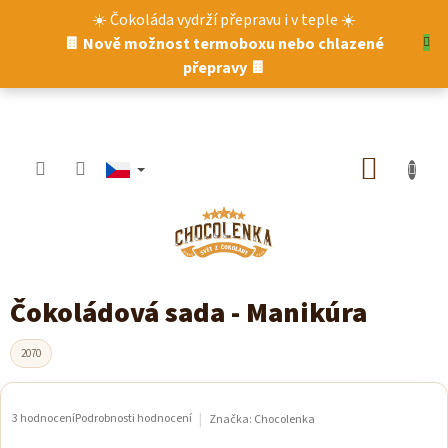
Přejít
☀️ Čokoláda vydrží přepravu i v teple ☀️
na
🍫 Nově možnost termoboxu nebo chlazené
obsah
přepravy 🍫
NÁKUP
KOŠÍK
Čokoládová sada - Manikúra
2070
3 hodnocení
Podrobnosti hodnocení
Značka:
Chocolenka
Průměrné
hodnocení