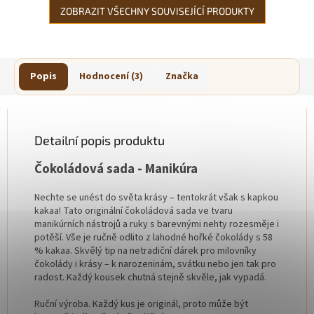
ZOBRAZIT VŠECHNY SOUVISEJÍCÍ PRODUKTY
Popis
Hodnocení (3)
Značka
Detailní popis produktu
Čokoládová sada - Manikúra
Nechte se unést do světa krásy – tentokrát však s kapkou
kakaa! Tato originální čokoládová sada ve tvaru
manikúrních nástrojů a ruky s barevnými nehty rozesměje i
potěší. Vše je ručně odlito z lahodné hořké čokolády s 58
% kakaa. Skvělý tip na netradiční dárek pro milovníky
čokolády i krásy – k narozeninám, svátku nebo jen tak pro
radost. Každý kousek chutná stejně skvěle, jak vypadá.
Ruční výroba. Každý kus je originál, proto může být