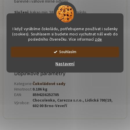
barevně i váhově mírně odlišný.
Složení:
kakao min. 58 %, kakaové máslo,
cukr,
emulgátor:
sojový
lecitin, přírodní vanilka, barveno:
E555, E551, E172, E132, E110, E129. Barviva E110 a E129
I když vyrábíme čokoládu, potřebujeme používat i sušenky
mohou ovlivnit činnost a pozornost dětí.
(cookies). Souhlasem si budete moci vychutnat náš web do
posledního čtverečku. Více informací
zde
Alergeny:
sójový
lecitin
Naše čokoláda je bez lepku a přidaných tuků.
Souhlasím
Balení : 310x185x30
Nastavení
Doplňkové parametry
Kategorie
:
Čokoládové sady
Hmotnost
:
0.186 kg
EAN
:
8594236252705
Chocolenka, Carezza s.r.o., Lidická 700/19,
Výrobce
:
602 00 Brno-Veveří