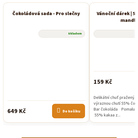
Čokoládová sada - Pro slečny
Vánoční dárek | 5
mandl
Průměrné
Skladem
hodnocení
produktu
je
5,0
z
5
hvězdiček.
159 Kč
Delikátní chuť praženýc
výraznou chutí 55% čo
Bar čokoláda Pomalu 
649 Kč
Do košíku
55% kakaa z...