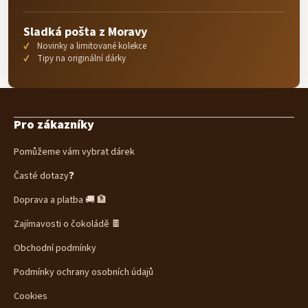
Sladká pošta z Moravy
Novinky a limitované kolekce
Tipy na originální dárky
Z
á
Pro zákazníky
p
a
Pomůžeme vám vybrat dárek
t
í
Časté dotazy❓
Doprava a platba 🚚 🏦
Zajímavosti o čokoládě 🍫
Obchodní podmínky
Podmínky ochrany osobních údajů
Cookies