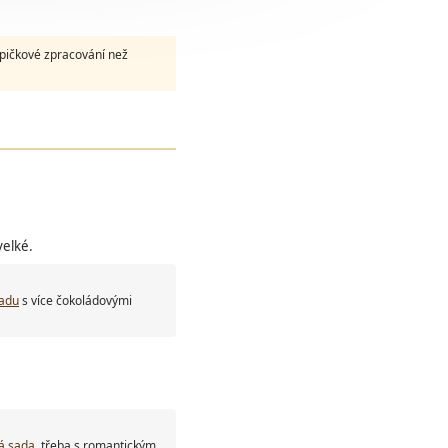
špičkové zpracování než
velké.
sadu
s více čokoládovými
á sada
, třeba s romantickým