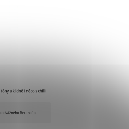
ny a klidně i něco s chilli
o odvážného Berana“ a