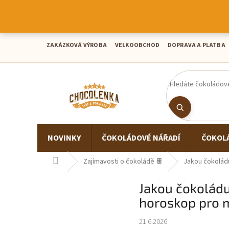
Přejít
na
obsah
ZAKÁZKOVÁ VÝROBA
VELKOOBCHOD
DOPRAVA A PLATBA
NOVINKY
ČOKOLÁDOVÉ NÁŘADÍ
ČOKOL
Domů
Zajímavosti o čokoládě 🍫
Jakou čokolád
Jakou čokoládu
horoskop pro m
21.6.2026