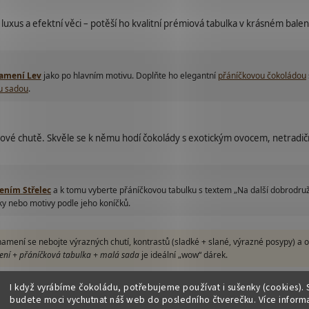
 luxus a efektní věci – potěší ho kvalitní prémiová tabulka v krásném balen
amení Lev
jako po hlavním motivu. Doplňte ho elegantní
přáníčkovou čokoládou
u sadou
.
nové chutě. Skvěle se k němu hodí čokolády s exotickým ovocem, netradi
ním Střelec
a k tomu vyberte přáníčkovou tabulku s textem „Na další dobrodružs
laky nebo motivy podle jeho koníčků.
amení se nebojte výrazných chutí, kontrastů (sladké + slané, výrazné posypy) a or
ní + přáníčková tabulka + malá sada
je ideální „wow“ dárek.
I když vyrábíme čokoládu, potřebujeme používat i sušenky (cookies). 
 Panna, Kozoroh): kvalita, požitkářství a „poctivá“ c
budete moci vychutnat náš web do posledního čtverečku. Více inform