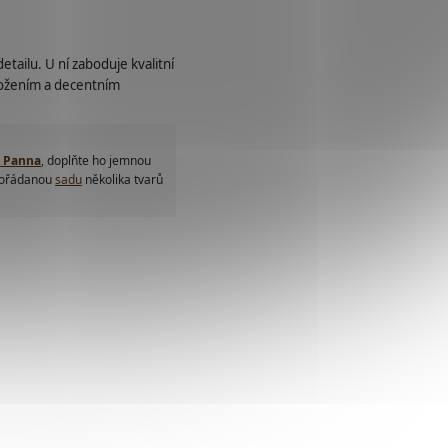
etailu. U ní zaboduje kvalitní
ložením a decentním
 Panna
, doplňte ho jemnou
pořádanou
sadu
několika tvarů