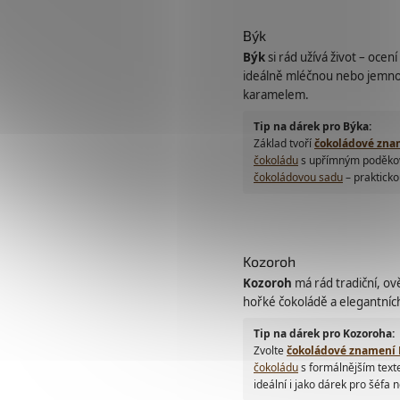
Býk
Býk
si rád užívá život – oce
ideálně mléčnou nebo jemno
karamelem.
Tip na dárek pro Býka:
Základ tvoří
čokoládové zna
čokoládu
s upřímným poděkov
čokoládovou sadu
– prakticko
Kozoroh
Kozoroh
má rád tradiční, ov
hořké čokoládě a elegantníc
Tip na dárek pro Kozoroha:
Zvolte
čokoládové znamení 
čokoládu
s formálnějším text
ideální i jako dárek pro šéfa 