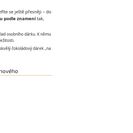
fíte se ještě přesněji – do
u podle znamení
tak,
áklad osobního dárku. K němu
ežitosti.
 skvělý čokoládový dárek „na
o nového