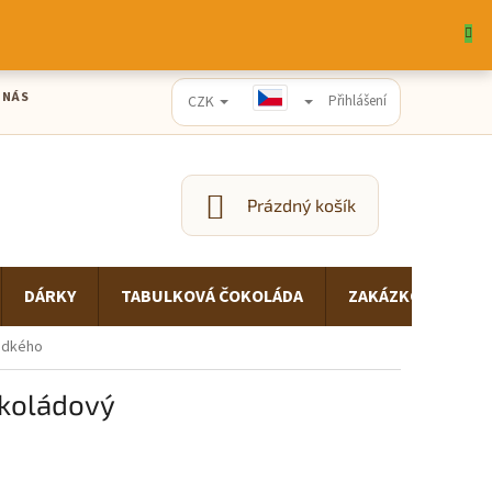
 NÁS
CZK
Přihlášení
Prázdný košík
NÁKUPNÍ
KOŠÍK
DÁRKY
TABULKOVÁ ČOKOLÁDA
ZAKÁZKOVÁ VÝRO
ladkého
okoládový