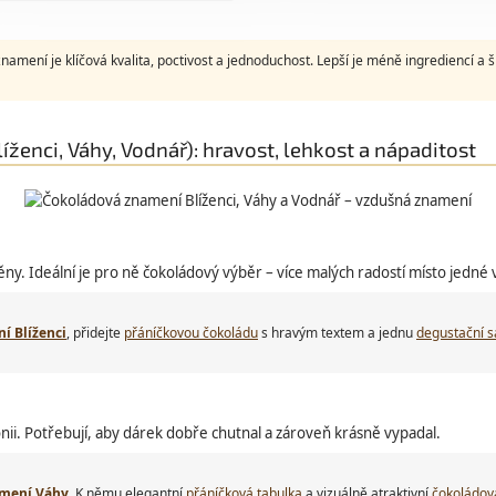
amení je klíčová kvalita, poctivost a jednoduchost. Lepší je méně ingrediencí a 
ženci, Váhy, Vodnář): hravost, lehkost a nápaditost
ěny. Ideální je pro ně čokoládový výběr – více malých radostí místo jedné 
í Blíženci
, přidejte
přáníčkovou čokoládu
s hravým textem a jednu
degustační 
nii. Potřebují, aby dárek dobře chutnal a zároveň krásně vypadal.
amení Váhy
. K němu elegantní
přáníčková tabulka
a vizuálně atraktivní
čokoládov