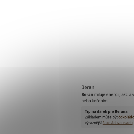
Beran
Beran
miluje energii, akci a 
nebo kořením.
Tip na dárek pro Berana:
Základem může být
čokolád
výraznější
čokoládovou sadu