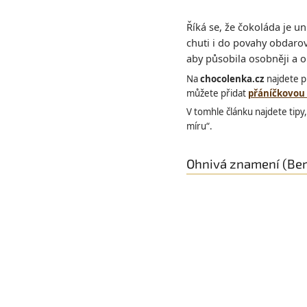
Říká se, že čokoláda je un
chuti i do povahy obdar
aby působila osobněji a or
Na
chocolenka.cz
najdete p
můžete přidat
přáníčkovou
V tomhle článku najdete tipy
míru“.
Ohnivá znamení (Bera