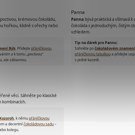
Panna
ní poctivou, krémovou čokoládu,
Panna
bývá praktická a všímavá k d
u hořkou, klidně s ořechy nebo
čokoláda s jednoduchým, čistým s
vzhledem.
Tip na dárek pro Pannu:
mení Býk
. Přidejte
přáníčkovou
Sáhněte po
čokoládovém znamení
áním a k tomu „poctivou“
přáníčkovou tabulkou
a přidejte us
u, ale zábavnou.
v jedné kazetě.
ěřené věci. Sáhněte po klasické
h kombinacích.
Kozoroh
, k němu
přáníčkovou
em a decentní
čokoládovou sadu
–
nebo kolegu.