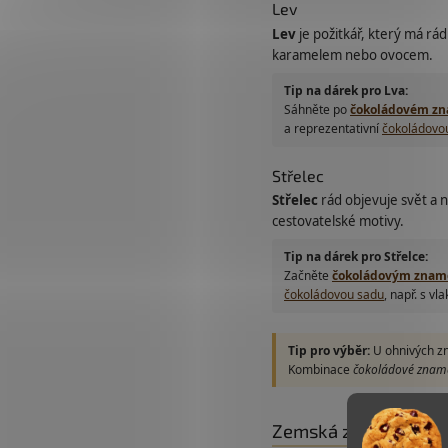
Lev
Lev
je požitkář, který má rád
karamelem nebo ovocem.
Tip na dárek pro Lva:
Sáhněte po
čokoládovém zn
a reprezentativní
čokoládovo
Střelec
Střelec
rád objevuje svět a 
cestovatelské motivy.
Tip na dárek pro Střelce:
Začněte
čokoládovým zname
čokoládovou sadu
, např. s v
Tip pro výběr:
U ohnivých zn
Kombinace
čokoládové zname
Zemská znamení (Býk,