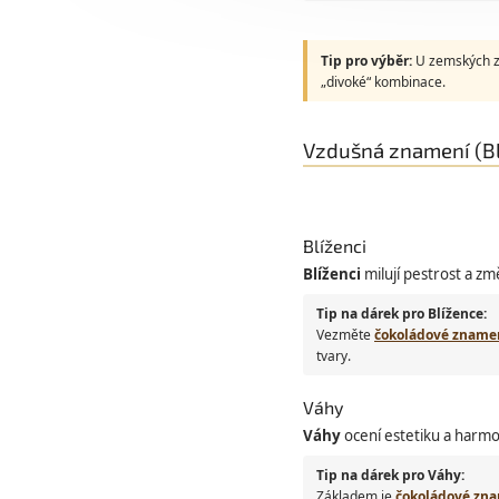
Tip pro výběr:
U zemských zn
„divoké“ kombinace.
Vzdušná znamení (Blí
Blíženci
Blíženci
milují pestrost a zm
Tip na dárek pro Blížence:
Vezměte
čokoládové znamen
tvary.
Váhy
Váhy
ocení estetiku a harmo
Tip na dárek pro Váhy:
Základem je
čokoládové zn