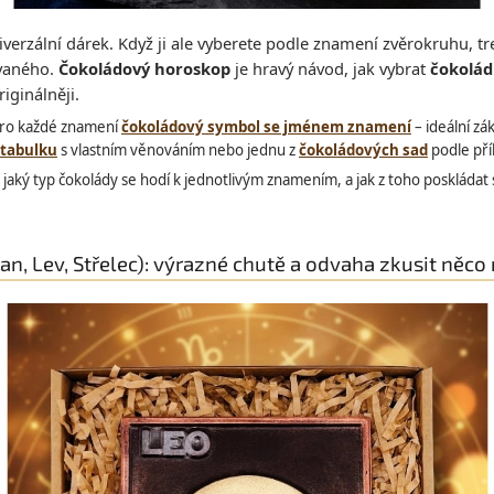
iverzální dárek. Když ji ale vyberete podle znamení zvěrokruhu, tre
ovaného.
Čokoládový horoskop
je hravý návod, jak vybrat
čokolád
iginálněji.
ro každé znamení
čokoládový symbol se jménem znamení
– ideální z
 tabulku
s vlastním věnováním nebo jednu z
čokoládových sad
podle příl
, jaký typ čokolády se hodí k jednotlivým znamením, a jak z toho poskládat
n, Lev, Střelec): výrazné chutě a odvaha zkusit něc