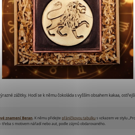
výrazné zážitky. Hodí se k němu čokoláda s vyšším obsahem kakaa, ostřejší tó
ové znamení Beran
. K němu přidejte
přáníčkovou tabulku
s vzkazem ve stylu „Pr
– třeba s motivem nářadí nebo aut, podle zájmů obdarovaného.