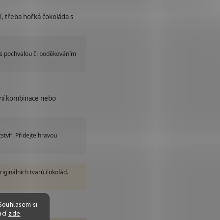
í, třeba hořká čokoláda s
s pochvalou či poděkováním
ční kombinace nebo
tví“. Přidejte hravou
iginálních tvarů čokolád.
Souhlasem si
huť
ací
zde