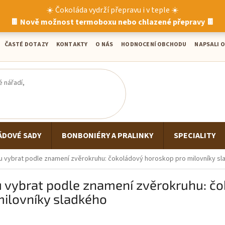
☀️ Čokoláda vydrží přepravu i v teple ☀️
🍫 Nově možnost termoboxu nebo chlazené přepravy 🍫
ČASTÉ DOTAZY
KONTAKTY
O NÁS
HODNOCENÍ OBCHODU
NAPSALI O
ÁDOVÉ SADY
BONBONIÉRY A PRALINKY
SPECIALITY
u vybrat podle znamení zvěrokruhu: čokoládový horoskop pro milovníky s
 vybrat podle znamení zvěrokruhu: č
ilovníky sladkého