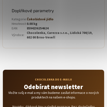
Doplňkové parametry
Kategorie
:
Čokoládové jídlo
Hmotnost
:
0.08 kg
EAN
:
8594236254624
Chocolenka, Carezza s.r.o., Lidická 700/19,
Výrobce
:
602 00 Brno-Veveří
Odebírat newsletter
Vložte svůj e-mail a my vám budeme zasílat informace o nových
produktech na našem e-shopu.
Novinky, dárkové tipy a sladké inspirace. Bez zbytečného