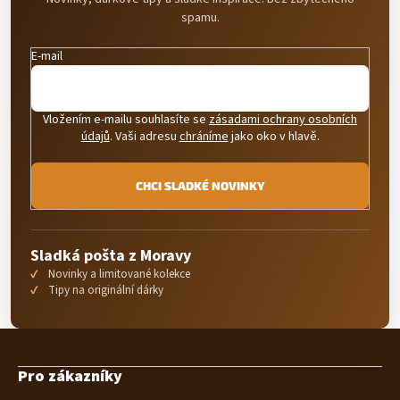
spamu.
E-mail
Vložením e-mailu souhlasíte se
zásadami ochrany osobních
údajů
. Vaši adresu
chráníme
jako oko v hlavě.
CHCI SLADKÉ NOVINKY
Sladká pošta z Moravy
Novinky a limitované kolekce
Tipy na originální dárky
Z
á
Pro zákazníky
p
a