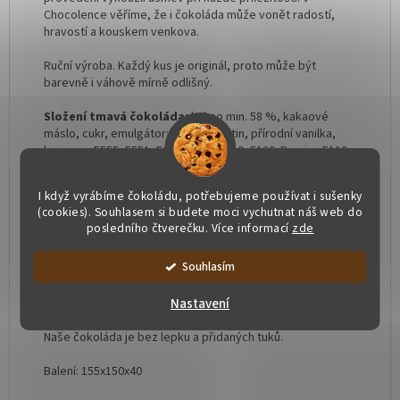
Chocolence věříme, že i čokoláda může vonět radostí,
hravostí a kouskem venkova.
Ruční výroba. Každý kus je originál, proto může být
barevně i váhově mírně odlišný.
Složení tmavá čokoláda:
kakao min. 58 %, kakaové
máslo, cukr, emulgátor:
sojový
lecitin, přírodní vanilka,
barveno: E555, E551, E172, E132, E110, E129. Barviva E110 a
E129 mohou ovlivnit činnost a pozornost dětí.
I když vyrábíme čokoládu, potřebujeme používat i sušenky
Složení bílá čokoláda:
kakaové máslo 31,1 %,
sušené
(cookies). Souhlasem si budete moci vychutnat náš web do
plnotučné mléko
, cukr, emulgátor:
sojový lecitin
,
posledního čtverečku. Více informací
zde
přírodní vanilka, barveno: E555, E551, E172, E129. Barvivo
E129 může ovlivňovat činnost a pozornost dětí.
Souhlasím
Alergeny:
sójový
lecitin, plnotučné mléko
(bílá
Nastavení
čokoláda)
Naše čokoláda je bez lepku a přidaných tuků.
Balení: 155x150x40