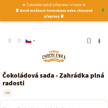
Přejít
☀️ Čokoláda vydrží přepravu i v teple ☀️
na
🍫 Nově možnost termoboxu nebo chlazené
obsah
přepravy 🍫
NÁKUP
KOŠÍK
Čokoládová sada - Zahrádka plná
radosti
5359