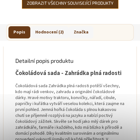
ZOBRAZIT VŠECHNY SOUVISEJÍCÍ PRODUKTY
Popis
Hodnocení (2)
Značka
Detailní popis produktu
Čokoládová sada -
Zahrádka plná radosti
Čokoládová sada Zahrádka plná radosti potěší všechny,
kdo mají rádi venkov, zahradu a originální čokoládové
dárky. Hravé motivy traktoru, konvičky, nářadí, cibule,
papričky i kuřátka vytváří veselou kolekci, která zaujme na
první pohled. Jemná hořká čokoláda s plnou kakaovou
chutí se příjemně rozplývá na jazyku a nabízí poctivý
čokoládový zážitek. Skvěle se hodí jako milý dárek pro
zahrádkáře, farmáře i každého, kdo má blízko k přírodě a
domácí pohodě. Díky kvalitním surovinám a originálnímu
provedení vykouzlí úsměv při každé příležitosti. V