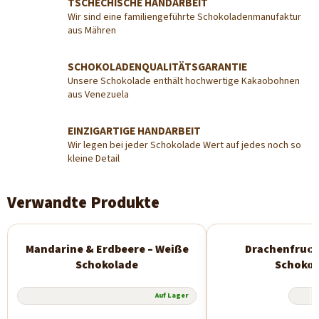
TSCHECHISCHE HANDARBEIT
Wir sind eine familiengeführte Schokoladenmanufaktur
aus Mähren
SCHOKOLADENQUALITÄTSGARANTIE
Unsere Schokolade enthält hochwertige Kakaobohnen
aus Venezuela
EINZIGARTIGE HANDARBEIT
Wir legen bei jeder Schokolade Wert auf jedes noch so
kleine Detail
Verwandte Produkte
Mandarine & Erdbeere – Weiße
Drachenfruch
Schokolade
Schokol
Die
Auf Lager
durchschnittliche