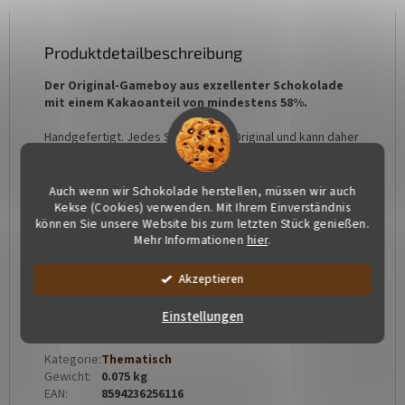
Produktdetailbeschreibung
Der Original-Gameboy aus exzellenter Schokolade
mit einem Kakaoanteil von mindestens 58%.
Handgefertigt. Jedes Stück ist ein Original und kann daher
in Farbe und Gewicht leicht variieren.
Zutaten: Kakao min. 58 %, Kakaobutter, Zucker, Emulgator:
Auch wenn wir Schokolade herstellen, müssen wir auch
Sojalecithin, natürliche Vanille
Kekse (Cookies) verwenden. Mit Ihrem Einverständnis
können Sie unsere Website bis zum letzten Stück genießen.
Mehr Informationen
hier
.
Allergene: Sojalecithin
Unsere Schokolade ist frei von Gluten und zugesetzten
Akzeptieren
Fetten
Einstellungen
Zusätzliche Parameter
Kategorie
:
Thematisch
Gewicht
:
0.075 kg
EAN
:
8594236256116