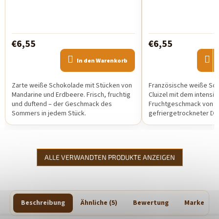
Produktbewertung
ist
5,0
von
5
€6,55
€6,55
Sternen.
In den Warenkorb
I
Zarte weiße Schokolade mit Stücken von
Französische weiße Sch
Mandarine und Erdbeere. Frisch, fruchtig
Cluizel mit dem intensiv
und duftend – der Geschmack des
Fruchtgeschmack von
Sommers in jedem Stück.
gefriergetrockneter Dra
perfekt ausbalancierte
cremiger Süße...
ALLE VERWANDTEN PRODUKTE ANZEIGEN
Beschreibung
Ähnliche (5)
Bewertung
Marke