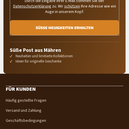
Durch die Eingabe Ihrer E-Mail stimmen Sie der
Datenschutzerklärung
zu. Wir
schützen
Ihre Adresse wie ein
Auge in unserem Kopf.
SÜSSE NEUIGKEITEN ERHALTEN
Süße Post aus Mähren
Neuheiten und limitierte Kollektionen
Ideen für originelle Geschenke
F
u
FÜR KUNDEN
ß
z
Häufig gestellte Fragen
e
i
Versand und Zahlung
l
e
Geschäftsbedingungen