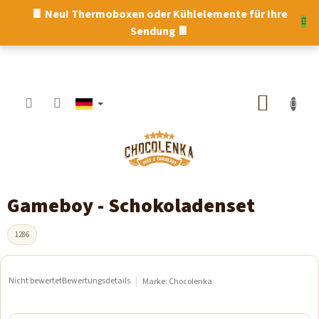
Zum
🍫 Neu! Thermoboxen oder Kühlelemente für Ihre
Inhalt
Sendung 🍫
springen
WARE
Gameboy - Schokoladenset
1286
Nicht bewertet
Bewertungsdetails
Marke:
Chocolenka
Die
durchschnittliche
Produktbewertung