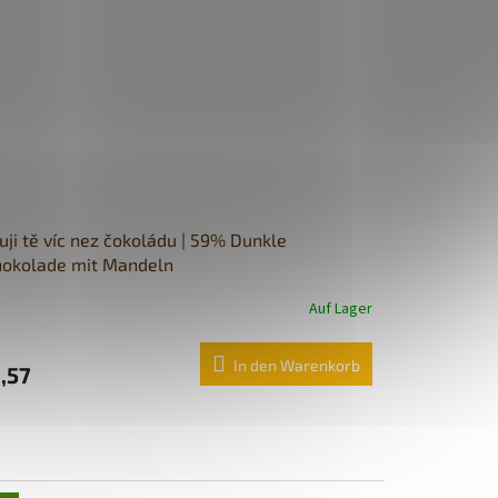
uji tě víc nez čokoládu | 59% Dunkle
hokolade mit Mandeln
Auf Lager
In den Warenkorb
,57