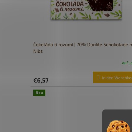
Čokoláda ti rozumí | 70% Dunkle Schokolade m
Nibs
Auf L
In den Warenko
€6,57
Neu