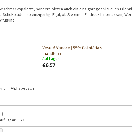
eschmackspalette, sondern bieten auch ein einzigartiges visuelles Erleb
Schokoladen so einzigartig. Egal, ob Sie einen Eindruck hinterlassen, W
erfügung.
Veselé Vánoce | 55% čokoláda s
mandlemi
Auf Lager
€6,57
uft
Alphabetisch
Auf Lager
26