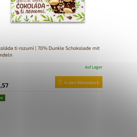
oláda ti rozumí | 70% Dunkle Schokolade mit
ndeln
Auf Lager
In den Warenkorb
,57
eu