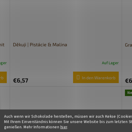
it
Děkuji | Pistácie & Malina
Gra
ager
Auf Lager
rb
In den Warenkorb
€6,57
€6
N
Auch wenn wir Schokolade herstellen, müssen wir auch Kekse (Cookie
Mit Ihrem Einverständnis können Sie unsere Website bis zum letzten S
genießen. Mehr Informationen
hier
.