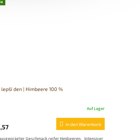
eu
 lepší den | Himbeere 100 %
Auf Lager
In den Warenkorb
,57
 ausgeprägter Geschmack reifer Himbeeren. Intensiver