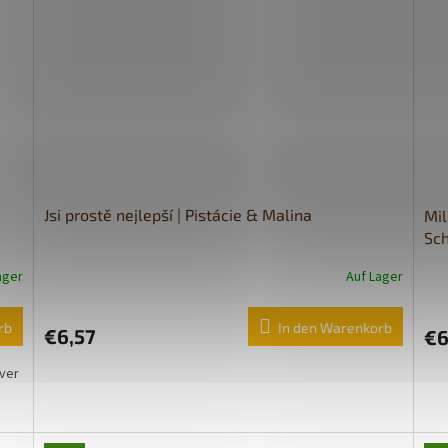
Jsi prostě nejlepší | Pistácie & Malina
Mil
Sc
ager
Auf Lager
rb
In den Warenkorb
€6,57
€6
ver