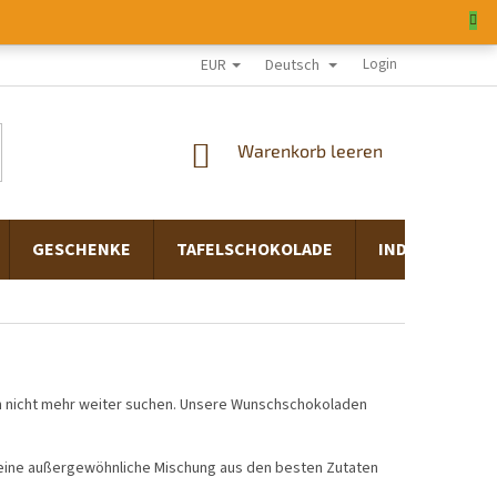
EUR
Deutsch
ÜBER UNS
GESCHÄFTSBEWERTUNG
REFERENZ
Login
WARENKORB
Warenkorb leeren
GESCHENKE
TAFELSCHOKOLADE
INDIVIDUELL
n nicht mehr weiter suchen. Unsere Wunschschokoladen
st eine außergewöhnliche Mischung aus den besten Zutaten