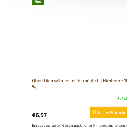
Neu
Ohne Dich wäre es nicht möglich | Himbeere 
%
Auf L
Die
durchschnittliche
Produktbewertung
In den Warenko
€6,57
ist
5,0
Ein ausgeprägter Geschmack reifer Himbeeren. Intensi
von