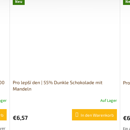
Neu
N
100
Pro lepší den | 55% Dunkle Schokolade mit
Pro
Mandeln
ager
Auf Lager
rb
In den Warenkorb
€6,57
€6
ver
Ein