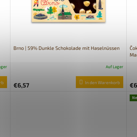
Brno | 59% Dunkle Schokolade mit Haselnüssen
Čok
Ma
ager
Auf Lager
rb
In den Warenkorb
€6,57
€6
N