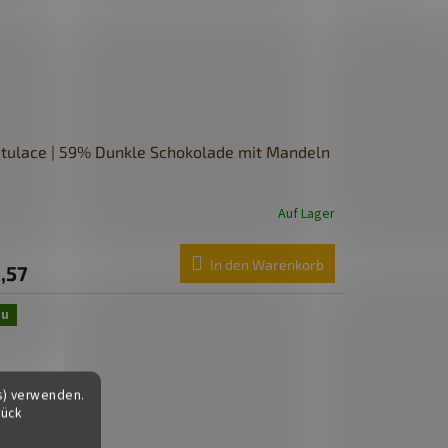
tulace | 59% Dunkle Schokolade mit Mandeln
Auf Lager
In den Warenkorb
,57
eu
s) verwenden.
tück