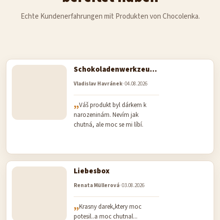
Echte Kundenerfahrungen mit Produkten von Chocolenka.
Schokoladenwerkzeuge - Werkzeugsatz mit Hammer Nr. 2
Vladislav Havránek
04.08.2026
Die
Produktbewertung
beträgt
Váš produkt byl dárkem k
5
narozeninám. Nevím jak
von
5
chutná, ale moc se mi líbí.
Sternen.
Liebesbox
Renata Müllerová
03.08.2026
Die
Produktbewertung
beträgt
Krasny darek,ktery moc
5
potesil..a moc chutnal...
von