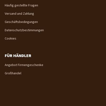
z
Häufig gestellte Fragen
e
i
Versand und Zahlung
l
e
Geschäftsbedingungen
Datenschutzbestimmungen
Cookies
FÜR HÄNDLER
Angebot Firmengeschenke
Großhandel