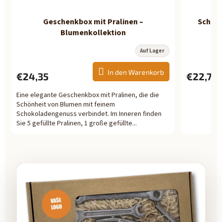
Geschenkbox mit Pralinen –
Schoko
Blumenkollektion
Auf Lager
Die
Die
durchschnittliche
durchschnit
Produktbewertung
Produktbew
In den Warenkorb
ist
ist
€24,35
€22,70
5,0
5,0
von
von
5
Eine elegante Geschenkbox mit Pralinen, die die
5
Sternen.
Sternen.
Schönheit von Blumen mit feinem
Schokoladengenuss verbindet. Im Inneren finden
Sie 5 gefüllte Pralinen, 1 große gefüllte...