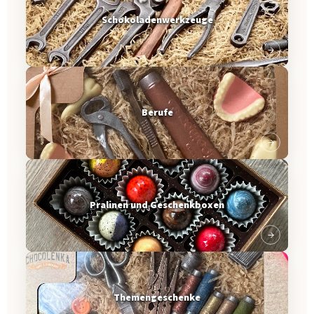
Schokoladenwerkzeuge
Berufe
Pralinen und Geschenkboxen
Themengeschenke