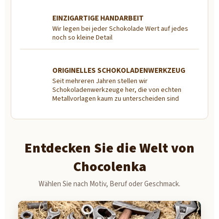
c
h
EINZIGARTIGE HANDARBEIT
Wir legen bei jeder Schokolade Wert auf jedes
o
noch so kleine Detail
k
o
ORIGINELLES SCHOKOLADENWERKZEUG
l
Seit mehreren Jahren stellen wir
a
Schokoladenwerkzeuge her, die von echten
Metallvorlagen kaum zu unterscheiden sind
d
e
Entdecken Sie die Welt von
Chocolenka
Wählen Sie nach Motiv, Beruf oder Geschmack.