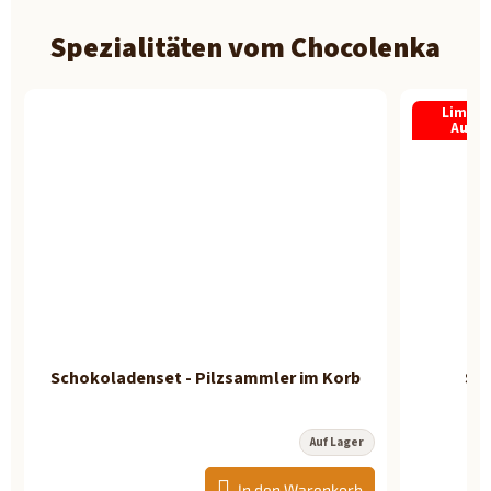
Spezialitäten vom Chocolenka
Limitie
Aufla
Schokoladenset - Pilzsammler im Korb
Sch
Auf Lager
Die
Die
durchschnittliche
durchschnit
Produktbewertung
Produktbew
In den Warenkorb