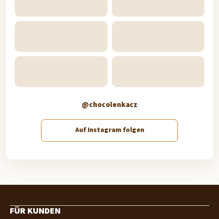
@chocolenkacz
Auf Instagram folgen
F
u
FÜR KUNDEN
ß