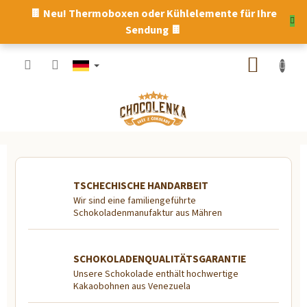
Zum
🍫 Neu! Thermoboxen oder Kühlelemente für Ihre
Inhalt
Sendung 🍫
springen
WARE
W
e
TSCHECHISCHE HANDARBEIT
l
Wir sind eine familiengeführte
Schokoladenmanufaktur aus Mähren
t
d
e
SCHOKOLADENQUALITÄTSGARANTIE
r
Unsere Schokolade enthält hochwertige
Kakaobohnen aus Venezuela
S