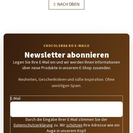
e
NACH OBEN
n
u
i
e
e
r
r
u
e
n
l
g
e
m
e
Newsletter abonnieren
n
t
Legen Sie Ihre E-Mail ein und wir werden Ihnen Informationen
e
über neue Produkte in unserem E-Shop zusenden.
d
e
Neuheiten, Geschenkideen und süße Inspiration. Ohne
r
unnötigen Spam.
L
i
E-Mail
s
t
e
Durch die Eingabe Ihrer E-Mail stimmen Sie der
Datenschutzerklärung
zu. Wir
schützen
Ihre Adresse wie ein
Auge in unserem Kopf.