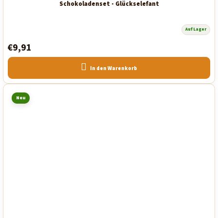
Schokoladenset - Glückselefant
Auf Lager
€9,91
In den Warenkorb
Neu