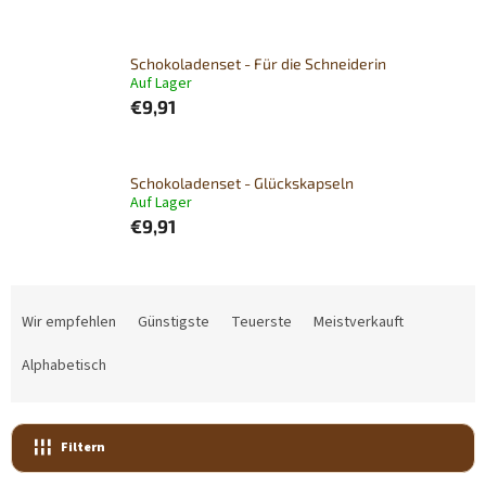
Schokoladenset - Für die Schneiderin
Auf Lager
€9,91
Schokoladenset - Glückskapseln
Auf Lager
€9,91
P
r
Wir empfehlen
Günstigste
Teuerste
Meistverkauft
o
d
Alphabetisch
u
k
t
Filtern
s