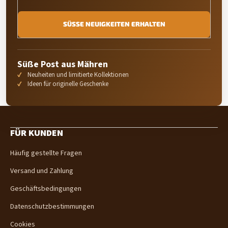
SÜSSE NEUIGKEITEN ERHALTEN
Süße Post aus Mähren
Neuheiten und limitierte Kollektionen
Ideen für originelle Geschenke
F
u
FÜR KUNDEN
ß
z
Häufig gestellte Fragen
e
i
Versand und Zahlung
l
e
Geschäftsbedingungen
Datenschutzbestimmungen
Cookies