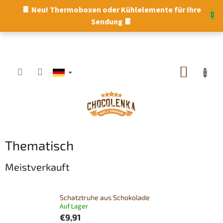
Zum
🍫 Neu! Thermoboxen oder Kühlelemente für Ihre
Inhalt
Sendung 🍫
springen
WARE
Thematisch
Meistverkauft
Schatztruhe aus Schokolade
Auf Lager
€9,91