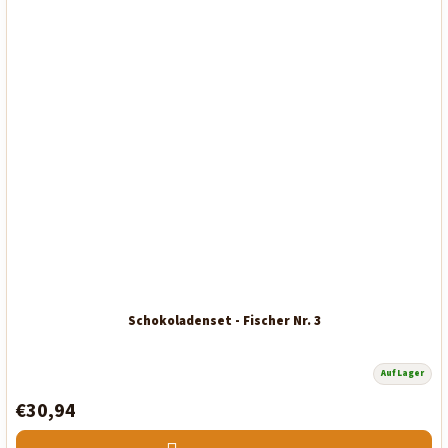
Schokoladenset - Fischer Nr. 3
Auf Lager
Die
durchschnittliche
€30,94
Produktbewertung
ist
5,0