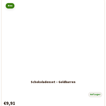
Neu
Schokoladenset – Goldbarren
Auf Lager
Die
durchschnittliche
€9,91
Produktbewertung
ist