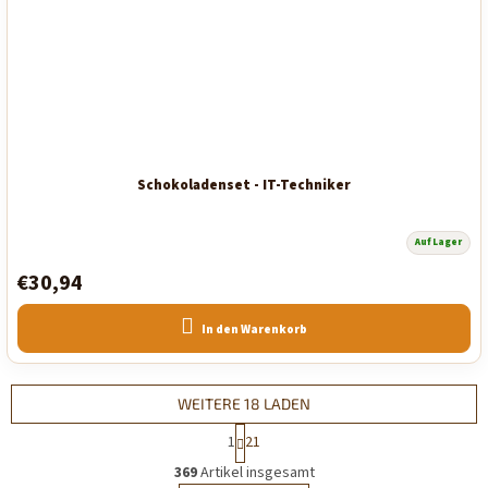
Schokoladenset - IT-Techniker
Auf Lager
Die
durchschnittliche
€30,94
Produktbewertung
ist
5,0
von
In den Warenkorb
5
Sternen.
WEITERE 18 LADEN
P
1
21
a
S
g
369
Artikel insgesamt
t
i