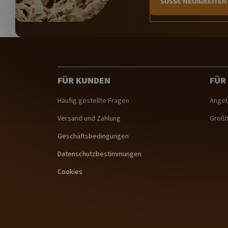
SÜSSE NEUIGKEITEN 
F
u
ß
z
FÜR KUNDEN
FÜR
e
i
Häufig gestellte Fragen
Angeb
l
Versand und Zahlung
Großh
e
Geschäftsbedingungen
Datenschutzbestimmungen
Cookies