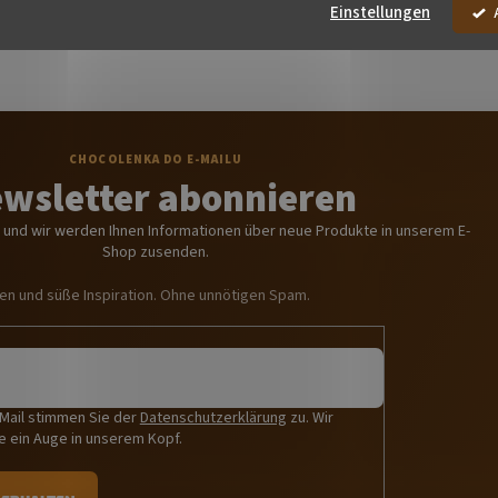
S
Einstellungen
t
e
u
e
r
e
l
e
wsletter abonnieren
m
e
in und wir werden Ihnen Informationen über neue Produkte in unserem E-
n
Shop zusenden.
t
e
n und süße Inspiration. Ohne unnötigen Spam.
d
e
r
L
i
s
-Mail stimmen Sie der
Datenschutzerklärung
zu. Wir
t
e ein Auge in unserem Kopf.
e