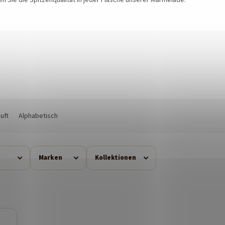
uft
Alphabetisch
Marken
Kollektionen