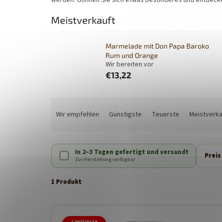
Meistverkauft
Marmelade mit Don Papa Baroko
Rum und Orange
Wir bereiten vor
€13,22
P
r
Wir empfehlen
Günstigste
Teuerste
Meistverka
o
d
u
In 2–3 Tagen gefertigt und versandt
k
Preis
Zur Herstellung verfügbar
t
s
1 Produkt
o
r
L
t
i
Limitierte