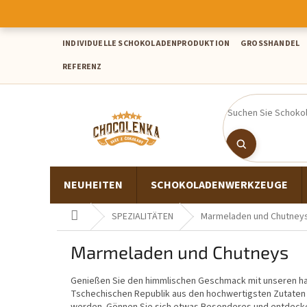
Zum
Inhalt
springen
INDIVIDUELLE SCHOKOLADENPRODUKTION
GROSSHANDEL
REFERENZ
NEUHEITEN
SCHOKOLADENWERKZEUGE
Startseite
SPEZIALITÄTEN
Marmeladen und Chutney
Marmeladen und Chutneys
Genießen Sie den himmlischen Geschmack mit unseren ha
Tschechischen Republik aus den hochwertigsten Zutaten h
werden. Gönnen Sie sich etwas Besonderes und entdecken 