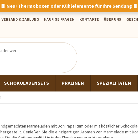
🍫 Neu! Thermoboxen oder Kühlelemente für Ihre Sendung 🍫
VERSAND & ZAHLUNG
HÄUFIGE FRAGEN
KONTAKTE
ÜBER UNS
GESC
SCHOKOLADENSETS
PRALINEN
SPEZIALITÄTEN
s
ndgemachten Marmeladen mit Don Papa Rum oder mit köstlicher Schokolad
ergestellt. Genießen Sie die einzigartigen Aromen von Marmelade mit Don 
Sie die Spitzenqualität in jeder Flasche unserer Marmelade.