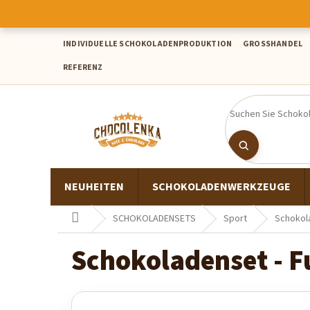
Zum
Inhalt
springen
INDIVIDUELLE SCHOKOLADENPRODUKTION
GROSSHANDEL
REFERENZ
NEUHEITEN
SCHOKOLADENWERKZEUGE
Startseite
SCHOKOLADENSETS
Sport
Schokola
Schokoladenset - Fu