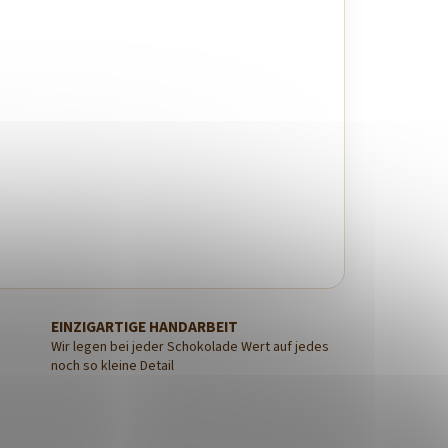
EINZIGARTIGE HANDARBEIT
Wir legen bei jeder Schokolade Wert auf jedes
noch so kleine Detail