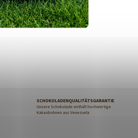
SCHOKOLADENQUALITÄTSGARANTIE
Unsere Schokolade enthält hochwertige
Kakaobohnen aus Venezuela