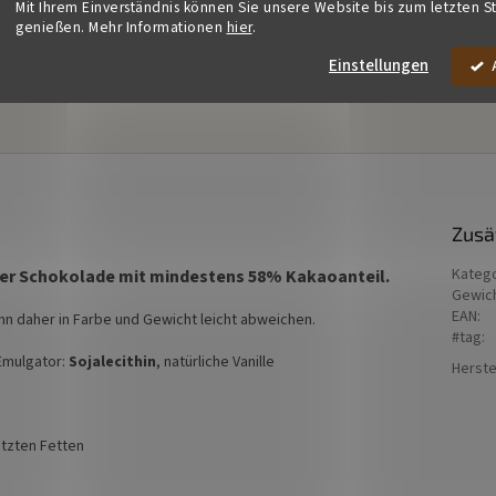
Mit Ihrem Einverständnis können Sie unsere Website bis zum letzten S
genießen. Mehr Informationen
hier
.
Einstellungen
Zusä
Kateg
enter Schokolade mit mindestens 58% Kakaoanteil.
Gewic
EAN
:
ann daher in Farbe und Gewicht leicht abweichen.
#tag
:
 Emulgator:
Sojalecithin
, natürliche Vanille
Herste
etzten Fetten