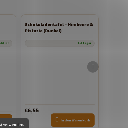
Schokoladentafel – Himbeere &
Pistazie (Dunkel)
uktion
Auf Lager
Nächstes
Produkt
€6,55
TAIL
In den Warenkorb
s) verwenden.