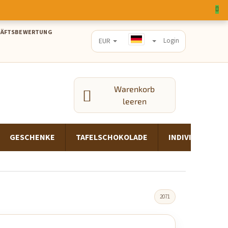
HÄFTSBEWERTUNG
EUR
Login
Warenkorb
WARENKORB
leeren
GESCHENKE
TAFELSCHOKOLADE
INDIVIDUELLE
2071