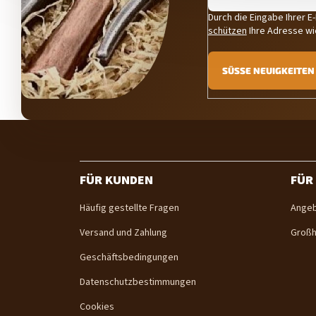
Durch die Eingabe Ihrer E
schützen
Ihre Adresse wi
SÜSSE NEUIGKEITEN 
F
u
ß
z
FÜR KUNDEN
FÜR
e
i
Häufig gestellte Fragen
Angeb
l
Versand und Zahlung
Großh
e
Geschäftsbedingungen
Datenschutzbestimmungen
Cookies