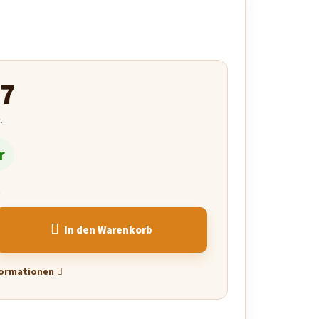
87
.
r
n
In den Warenkorb
nformationen