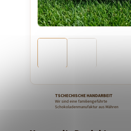
TSCHECHISCHE HANDARBEIT
Wir sind eine familiengeführte
Schokoladenmanufaktur aus Mähren