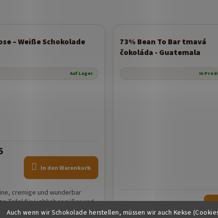
ose – Weiße Schokolade
73% Bean To Bar tmavá
čokoláda - Guatemala
Auf Lager
In Prod
5
In den Warenkorb
eine, cremige und wunderbar
ge Tafel für Liebhaber süßer und
€6,55
DE
 Geschmacksrichtungen.
Auch wenn wir Schokolade herstellen, müssen wir auch Kekse (Cookie