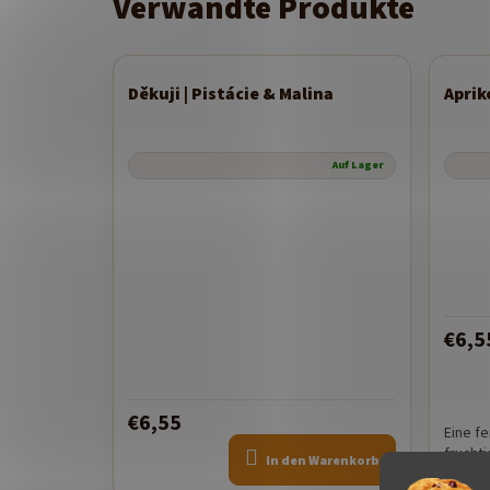
Verwandte Produkte
Děkuji | Pistácie & Malina
Aprik
Auf Lager
€6,5
€6,55
Eine f
fruchti
In den Warenkorb
zarter