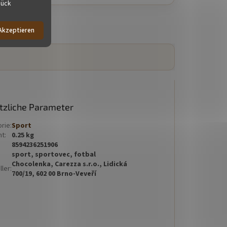
tück
Akzeptieren
tzliche Parameter
orie
:
Sport
ht
:
0.25 kg
8594236251906
sport, sportovec, fotbal
Chocolenka, Carezza s.r.o., Lidická
ller
:
700/19, 602 00 Brno-Veveří