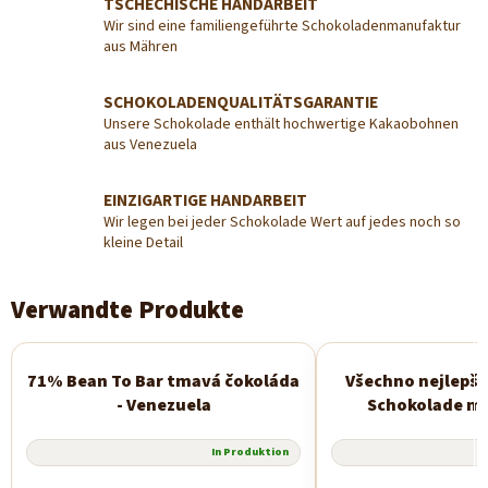
TSCHECHISCHE HANDARBEIT
Wir sind eine familiengeführte Schokoladenmanufaktur
aus Mähren
SCHOKOLADENQUALITÄTSGARANTIE
Unsere Schokolade enthält hochwertige Kakaobohnen
aus Venezuela
EINZIGARTIGE HANDARBEIT
Wir legen bei jeder Schokolade Wert auf jedes noch so
kleine Detail
Verwandte Produkte
71% Bean To Bar tmavá čokoláda
Všechno nejlepší
Neu
- Venezuela
Schokolade mi
In Produktion