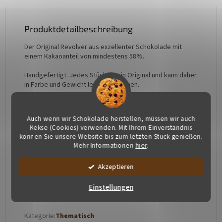
Produktdetailbeschreibung
Der Original Revolver aus exzellenter Schokolade mit
einem Kakaoanteil von mindestens 58%.
Handgefertigt. Jedes Stück ist ein Original und kann daher
in Farbe und Gewicht leicht abweichen.
Zutaten: Kakao min. 58%, Kakaobutter, Zucker, Emulgator:
Sojalecithin, natürliche Vanille
Auch wenn wir Schokolade herstellen, müssen wir auch
Kekse (Cookies) verwenden. Mit Ihrem Einverständnis
Allergene: Sojalecithin
können Sie unsere Website bis zum letzten Stück genießen.
Mehr Informationen
hier
.
Unsere Schokolade ist frei von Gluten und zugesetzten
Fetten
Akzeptieren
Einstellungen
Zusätzliche Parameter
Kategorie
:
Thematisch