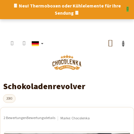
Zum
🍫 Neu! Thermoboxen oder Kühlelemente für Ihre
Inhalt
Sendung 🍫
springen
WARE
Schokoladenrevolver
2080
2 Bewertungen
Bewertungsdetails
Marke:
Chocolenka
Die
durchschnittliche
Produktbewertung