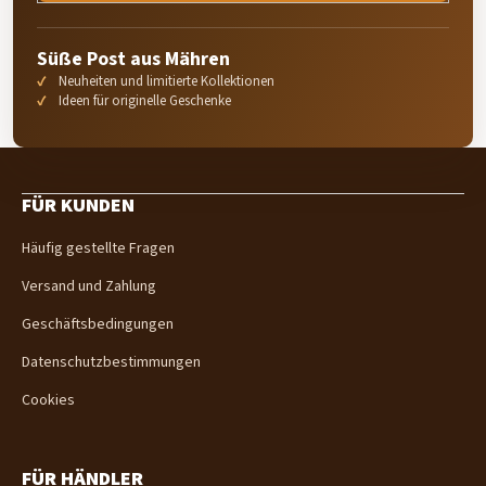
Süße Post aus Mähren
Neuheiten und limitierte Kollektionen
Ideen für originelle Geschenke
F
u
FÜR KUNDEN
ß
z
Häufig gestellte Fragen
e
i
Versand und Zahlung
l
e
Geschäftsbedingungen
Datenschutzbestimmungen
Cookies
FÜR HÄNDLER