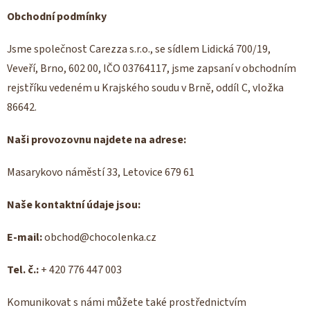
Obchodní podmínky
Jsme společnost Carezza s.r.o., se sídlem Lidická 700/19,
Veveří, Brno, 602 00, IČO 03764117, jsme zapsaní v obchodním
rejstříku vedeném u Krajského soudu v Brně, oddíl C, vložka
86642.
Naši provozovnu najdete na adrese:
Masarykovo náměstí 33, Letovice 679 61
Naše kontaktní údaje jsou:
E-mail:
obchod@chocolenka.cz
Tel. č.:
+ 420 776 447 003
Komunikovat s námi můžete také prostřednictvím