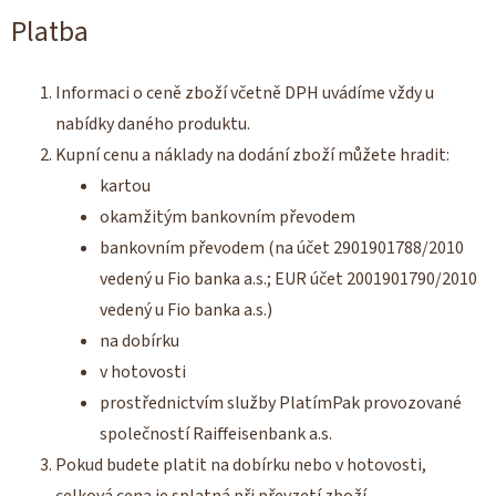
Platba
Informaci o ceně zboží včetně DPH uvádíme vždy u
nabídky daného produktu.
Kupní cenu a náklady na dodání zboží můžete hradit:
kartou
okamžitým bankovním převodem
bankovním převodem (na účet 2901901788/2010
vedený u Fio banka a.s.
;
EUR účet 2001901790/2010
vedený u Fio banka a.s.)
na dobírku
v hotovosti
prostřednictvím služby PlatímPak provozované
společností Raiffeisenbank a.s.
Pokud budete platit na dobírku nebo v hotovosti,
celková cena je splatná při převzetí zboží.