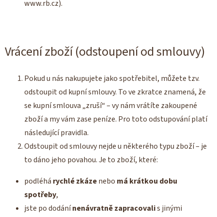
www.rb.cz).
Vrácení zboží (odstoupení od smlouvy)
Pokud u nás nakupujete jako spotřebitel, můžete tzv.
odstoupit od kupní smlouvy. To ve zkratce znamená, že
se kupní smlouva „zruší“ – vy nám vrátíte zakoupené
zboží a my vám zase peníze. Pro toto odstupování platí
následující pravidla.
Odstoupit od smlouvy nejde u některého typu zboží – je
to dáno jeho povahou. Je to zboží, které:
podléhá
rychlé zkáze
nebo
má krátkou dobu
spotřeby
,
jste po dodání
nenávratně zapracovali
s jinými