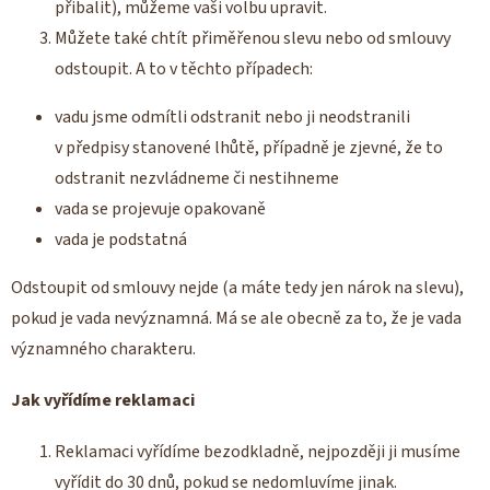
přibalit), můžeme vaši volbu upravit.
Můžete také chtít přiměřenou slevu nebo od smlouvy
odstoupit. A to v těchto případech:
vadu jsme odmítli odstranit nebo ji neodstranili
v předpisy stanovené lhůtě, případně je zjevné, že to
odstranit nezvládneme či nestihneme
vada se projevuje opakovaně
vada je podstatná
Odstoupit od smlouvy nejde (a máte tedy jen nárok na slevu),
pokud je vada nevýznamná. Má se ale obecně za to, že je vada
významného charakteru.
Jak vyřídíme reklamaci
Reklamaci vyřídíme bezodkladně, nejpozději ji musíme
vyřídit do 30 dnů, pokud se nedomluvíme jinak.