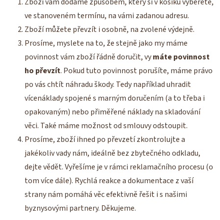
Zboží vám dodáme způsobem, který si v košíku vyberete,
ve stanoveném termínu, na vámi zadanou adresu.
Zboží můžete převzít i osobně, na zvolené výdejně.
Prosíme, myslete na to, že stejně jako my máme
povinnost vám zboží řádně doručit, vy
máte povinnost
ho převzít
. Pokud tuto povinnost porušíte, máme právo
po vás chtít náhradu škody. Tedy například uhradit
vícenáklady spojené s marným doručením (a to třeba i
opakovaným) nebo přiměřené náklady na skladování
věci. Také máme možnost od smlouvy odstoupit.
Prosíme, zboží ihned po převzetí zkontrolujte a
jakékoliv vady nám, ideálně bez zbytečného odkladu,
dejte vědět. Vyřešíme je v rámci reklamačního procesu (o
tom více dále). Rychlá reakce a dokumentace z vaší
strany nám pomáhá věc efektivně řešit i s našimi
byznysovými partnery. Děkujeme.