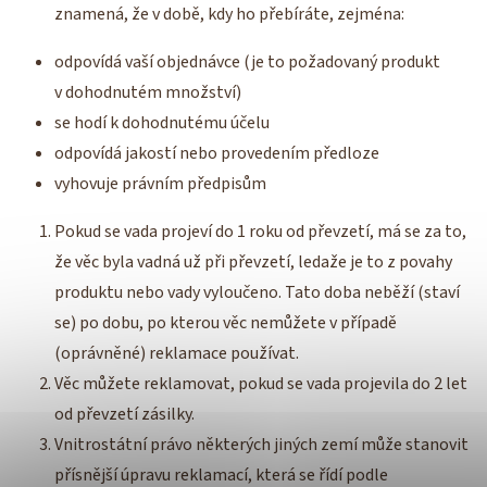
znamená, že v době, kdy ho přebíráte, zejména:
odpovídá vaší objednávce (je to požadovaný produkt
v dohodnutém množství)
se hodí k dohodnutému účelu
odpovídá jakostí nebo provedením předloze
vyhovuje právním předpisům
Pokud se vada projeví do 1 roku od převzetí, má se za to,
že věc byla vadná už při převzetí, ledaže je to z povahy
produktu nebo vady vyloučeno. Tato doba neběží (staví
se) po dobu, po kterou věc nemůžete v případě
(oprávněné) reklamace používat.
Věc můžete reklamovat, pokud se vada projevila do 2 let
od převzetí zásilky.
Vnitrostátní právo některých jiných zemí může stanovit
přísnější úpravu reklamací, která se řídí podle