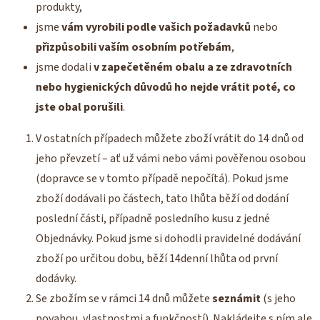
produkty,
jsme
vám vyrobili podle vašich požadavků
nebo
přizpůsobili vaším osobním potřebám
,
jsme dodali
v zapečetěném obalu a ze zdravotních
nebo hygienických důvodů ho nejde vrátit poté, co
jste obal porušili
.
V ostatních případech můžete zboží vrátit do 14 dnů od
jeho převzetí – ať už vámi nebo vámi pověřenou osobou
(dopravce se v tomto případě nepočítá). Pokud jsme
zboží dodávali po částech, tato lhůta běží od dodání
poslední části, případně posledního kusu z jedné
Objednávky. Pokud jsme si dohodli pravidelné dodávání
zboží po určitou dobu, běží 14denní lhůta od první
dodávky.
Se zbožím se v rámci 14 dnů můžete
seznámit
(s jeho
povahou, vlastnostmi a funkčností). Nakládejte s ním ale