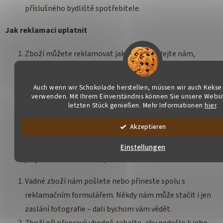
příslušného bydliště spotřebitele.
Jak reklamaci uplatnit
Zboží můžete reklamovat jakkoliv. Zavolejte nám,
stavte se, napište e-mail nebo dopis.
Prosíme, sdělte nám:
Auch wenn wir Schokolade herstellen, müssen wir auch Kekse
verwenden. Mit Ihrem Einverständnis können Sie unsere Websi
vaše kontaktní údaje, na které vám dáme vědět, jakmile
letzten Stück genießen. Mehr Informationen
hier
.
bude reklamace vyřízena
Akzeptieren
jak se vada projevuje a kdy jste na ni přišli
jak si přejete reklamaci vyřídit
Einstellungen
jakýkoliv doklad o nákupu
Vadné zboží nám pošlete nebo přineste spolu s
reklamačním formulářem. Někdy nám může stačit i jen
zaslání fotografie – dali bychom vám vědět.
Zboží při přepravě vhodně zabalte, aby nedošlo k jeho