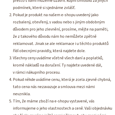
přesto s vámi můžeme uzavřít kupní smlouvu za jiných
podmínek, které si sjednáme zvlášť.
Pokud je produkt na našem e-shopu uvedený jako
rozbalený, otevřený, s vadou nebo s jiným obdobným
důvodem pro jeho zlevnění, prosíme, mějte na paměti,
že z takového důvodu nám ho nemůžete zpětně
reklamovat. Jinak se ale reklamace i u těchto produktů
řídí obecnými pravidly, která najdete dole.
Všechny ceny uvádíme včetně všech daní a poplatků,
kromě nákladů na doručení. Ty najdete uvedené dál,
v rámci nákupního procesu.
Pokud někde uvádíme cenu, která je zcela zjevně chybná,
tato cena nás nezavazuje a smlouva mezi námi
nevznikla.
Tím, že máme zboží na e-shopu vystavené, vás
informujeme o jeho vlastnostech a ceně. Vaši objednávku