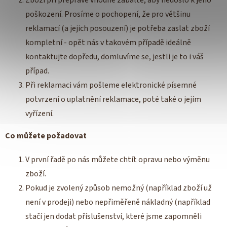
poškození. Prosíme o pochopení, že pro většinu
reklamací (a jejich posouzení) je potřeba zaslat zboží
kompletní - opět nás v takovém případě ideálně
kontaktujte dopředu, domluvíme se, jestli je to i váš
případ.
Při reklamaci vám pošleme elektronické písemné
potvrzení o uplatnění reklamace, poté také o jejím
vyřízení.
Co můžete požadovat
V první řadě po nás můžete chtít opravu nebo výměnu
zboží.
Pokud je zvolený způsob nemožný (například zboží už
není v prodeji) nebo nepřiměřeně nákladný (například
stačí jen dodat příslušenství, které jsme zapomněli