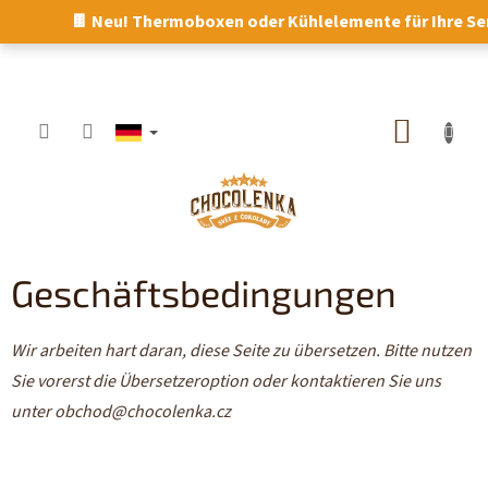
Zum
🍫 Neu! Thermoboxen oder Kühlelemente für Ihre Se
Inhalt
springen
WARE
Geschäftsbedingungen
Wir arbeiten hart daran, diese Seite zu übersetzen. Bitte nutzen
Sie vorerst die Übersetzeroption oder kontaktieren Sie uns
unter obchod@chocolenka.cz