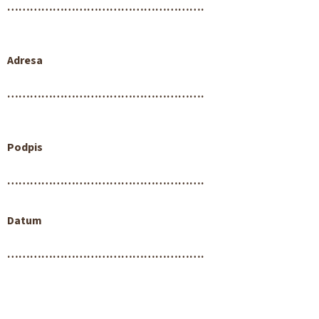
…………………………………………….
Adresa
…………………………………………….
Podpis
…………………………………………….
Datum
…………………………………………….