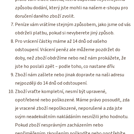
způsobu dodání, který jste mohli na našem e-shopu pro
doručení daného zboží zvolit.
Peníze vám vrátíme stejným způsobem, jako jsme od vás
obdrželi platbu, pokud si nevyberete jiný způsob.
Pro vrácení částky máme až 14 dnů od vašeho
odstoupení. Vrácení peněz ale můžeme pozdržet do
doby, než zboží obdržíme nebo než nám prokážete, že
jste ho poslali zpět – podle toho, co nastane dřív.
Zboží nám zašlete nebo jinak dopravte na naši adresu
nejpozději do 14 dnů od odstoupení.
Zboží vraťte kompletní, nesmí být upravené,
opotřebené nebo poškozené. Máme právo posoudit, zda
je vracené zboží nepoškozené, neporušené a zda jste
svým neadekvátním nakládáním nesnížili jeho hodnotu.
Pokud zboží nesprávným zacházením nebo
nepřiměřeným zkoušením poškodíte nebo opotřebíte,