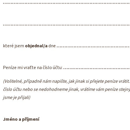
………………………………………………………………………
………………………………………………………………………
které jsem
objednal/a
dne
…………………………………………
Peníze mi vraťte na číslo účtu:
………………………………………
(Volitelné, případně nám napište, jak jinak si přejete peníze vráti
číslo účtu nebo se nedohodneme jinak, vrátíme vám peníze stej
jsme je přijali)
Jméno a příjmení