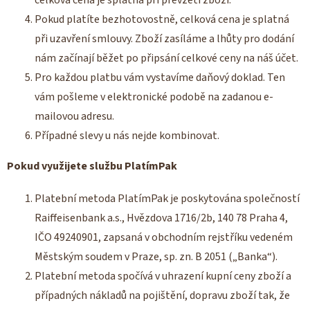
Pokud platíte bezhotovostně, celková cena je splatná
při uzavření smlouvy. Zboží zasíláme a lhůty pro dodání
nám začínají běžet po připsání celkové ceny na náš účet.
Pro každou platbu vám vystavíme daňový doklad. Ten
vám pošleme v elektronické podobě na zadanou e-
mailovou adresu.
Případné slevy u nás nejde kombinovat.
Pokud využijete službu PlatímPak
Platební metoda PlatímPak je poskytována společností
Raiffeisenbank a.s., Hvězdova 1716/2b, 140 78 Praha 4,
IČO 49240901, zapsaná v obchodním rejstříku vedeném
Městským soudem v Praze, sp. zn. B 2051 („Banka“).
Platební metoda spočívá v uhrazení kupní ceny zboží a
případných nákladů na pojištění, dopravu zboží tak, že