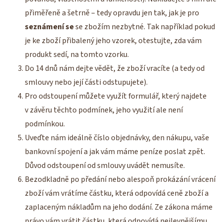
přiměřeně a šetrně – tedy opravdu jen tak, jak je pro
seznámení se
se zbožím nezbytné. Tak například pokud
je ke zboží přibalený jeho vzorek, otestujte, zda vám
produkt sedí, na tomto vzorku.
Do 14 dnů nám dejte vědět, že zboží vracíte (a tedy od
smlouvy nebo její části odstupujete).
Pro odstoupení můžete využít formulář, který najdete
v závěru těchto podmínek, jeho využití ale není
podmínkou.
Uveďte nám ideálně číslo objednávky, den nákupu, vaše
bankovní spojení a jak vám máme peníze poslat zpět.
Důvod odstoupení od smlouvy uvádět nemusíte.
Bezodkladně po předání nebo alespoň prokázání vrácení
zboží vám vrátíme částku, která odpovídá ceně zboží a
zaplaceným nákladům na jeho dodání. Ze zákona máme
právo vám vrátit částku, která odpovídá nejlevnějšímu