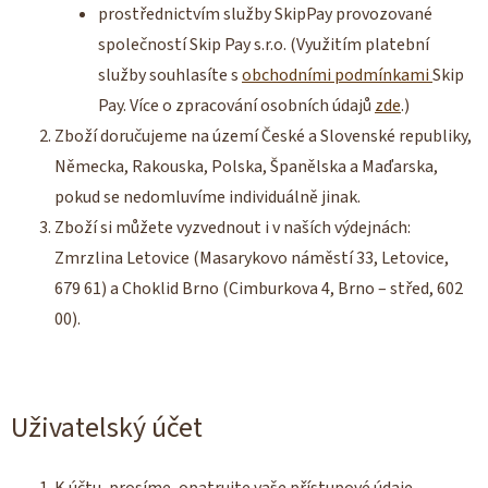
prostřednictvím služby SkipPay provozované
společností Skip Pay s.r.o. (Využitím platební
služby souhlasíte s
obchodními podmínkami
Skip
Pay. Více o zpracování osobních údajů
zde
.)
Zboží doručujeme na území České a Slovenské republiky,
Německa, Rakouska, Polska, Španělska a Maďarska,
pokud se nedomluvíme individuálně jinak.
Zboží si můžete vyzvednout i v naších výdejnách:
Zmrzlina Letovice (Masarykovo náměstí 33, Letovice,
679 61) a Choklid Brno (Cimburkova 4, Brno – střed, 602
00).
Uživatelský účet
K účtu, prosíme, opatrujte vaše přístupové údaje.