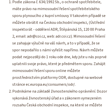
Podle zákona č. 634/1992 Sb., o ochraně spotřebitele,
máte právo na mimosoudní řešení spotřebitelského
sporu plynoucího z kupní smlouvy. V takovém případě se
můžete obrátit na Českou obchodní inspekci, (Ústřední
inspektorát - oddělení ADR, Štěpánská 15, 120 00 Praha
2, email: adr@coi.cz, web: adr.coi.cz). Mimosoudní řešení
se zahajuje výlučně na váš návrh, a to v případě, že se
spor nepodařilo s námi vyřešit napřímo. Návrh můžete
podat nejpozději do 1 roku ode dne, kdy jste u nás poprvé
uplatnili svoje právo, které je předmětem sporu. Zahájit
mimosoudní řešení sporu online můžete
prostřednictvím platformy ODR, dostupné na webové
stránce ec.europa.eu/consumers/odr/.
Podnikáme na základě živnostenského oprávnění. Dozor
vykonává živnostenský úřad a v zákonem vymezeném
rozsahu Česká obchodní inspekce, na které se můžete