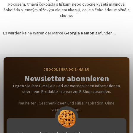
kokosem, tmavá čokoláda s liškami nebo ovocně kyselá malinová
čokoláda s jemným růžovým olejem ukazují, co je s čokoládou možné a
chutné.
Es wurden keine Waren der Marke
Georgia Ramon
gefunden....
Newsletter abonnieren
Legen Sie Ihre E-Mail ein und wir werden Ihnen Informationen
über neue Produkte in unserem E-Shop zusenden.
Neuheiten, Geschenkideen und süße Inspiration. Ohne
unnötigen Spam.
E-Mail