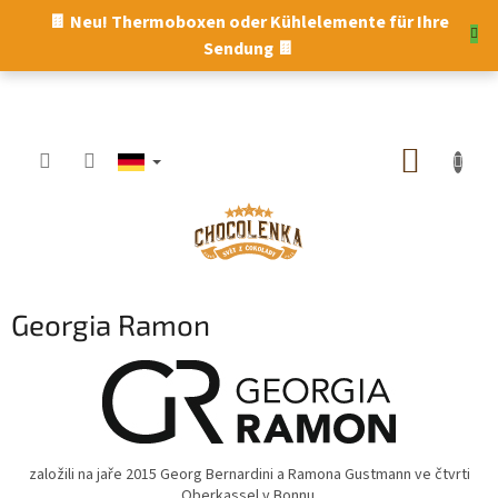
Zum
🍫 Neu! Thermoboxen oder Kühlelemente für Ihre
Inhalt
Sendung 🍫
springen
WARE
Georgia Ramon
založili na jaře 2015 Georg Bernardini a Ramona Gustmann ve čtvrti
Oberkassel v Bonnu.