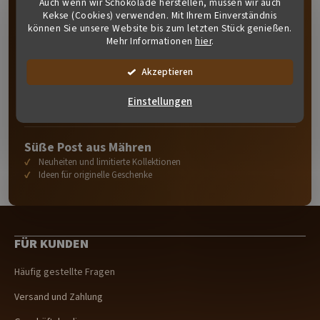
Auch wenn wir Schokolade herstellen, müssen wir auch
Kekse (Cookies) verwenden. Mit Ihrem Einverständnis
Durch die Eingabe Ihrer E-Mail stimmen Sie der
können Sie unsere Website bis zum letzten Stück genießen.
Datenschutzerklärung
zu. Wir
schützen
Ihre Adresse wie ein
Mehr Informationen
hier
.
Auge in unserem Kopf.
Akzeptieren
SÜSSE NEUIGKEITEN ERHALTEN
Einstellungen
Süße Post aus Mähren
Neuheiten und limitierte Kollektionen
Ideen für originelle Geschenke
F
u
FÜR KUNDEN
ß
z
Häufig gestellte Fragen
e
i
Versand und Zahlung
l