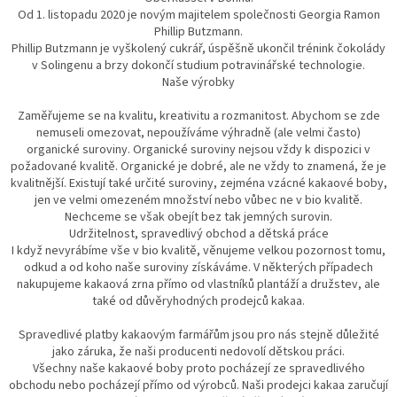
Od 1. listopadu 2020 je novým majitelem společnosti Georgia Ramon
Phillip Butzmann.
Phillip Butzmann je vyškolený cukrář, úspěšně ukončil trénink čokolády
v Solingenu a brzy dokončí studium potravinářské technologie.
Naše výrobky
Zaměřujeme se na kvalitu, kreativitu a rozmanitost. Abychom se zde
nemuseli omezovat, nepoužíváme výhradně (ale velmi často)
organické suroviny. Organické suroviny nejsou vždy k dispozici v
požadované kvalitě. Organické je dobré, ale ne vždy to znamená, že je
kvalitnější. Existují také určité suroviny, zejména vzácné kakaové boby,
jen ve velmi omezeném množství nebo vůbec ne v bio kvalitě.
Nechceme se však obejít bez tak jemných surovin.
Udržitelnost, spravedlivý obchod a dětská práce
I když nevyrábíme vše v bio kvalitě, věnujeme velkou pozornost tomu,
odkud a od koho naše suroviny získáváme. V některých případech
nakupujeme kakaová zrna přímo od vlastníků plantáží a družstev, ale
také od důvěryhodných prodejců kakaa.
Spravedlivé platby kakaovým farmářům jsou pro nás stejně důležité
jako záruka, že naši producenti nedovolí dětskou práci.
Všechny naše kakaové boby proto pocházejí ze spravedlivého
obchodu nebo pocházejí přímo od výrobců. Naši prodejci kakaa zaručují