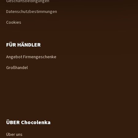
e
Geschäftsbedingungen
Datenschutzbestimmungen
Cookies
FÜR HÄNDLER
Angebot Firmengeschenke
Großhandel
ÜBER Chocolenka
Über uns