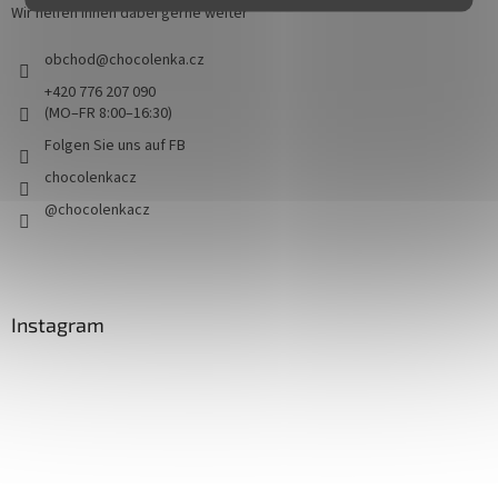
Wir helfen Ihnen dabei gerne weiter
obchod
@
chocolenka.cz
+420 776 207 090
(MO–FR 8:00–16:30)
Folgen Sie uns auf FB
chocolenkacz
@chocolenkacz
Instagram