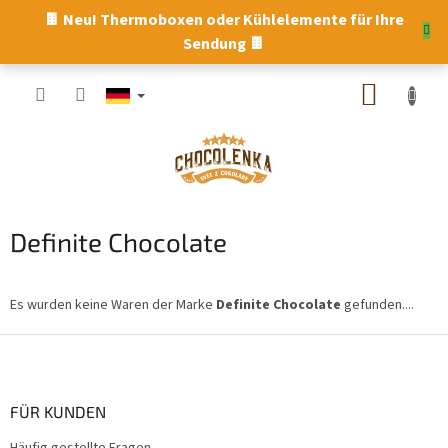
Zum
🍫 Neu! Thermoboxen oder Kühlelemente für Ihre
Inhalt
Sendung 🍫
springen
WARE
Definite Chocolate
Es wurden keine Waren der Marke
Definite Chocolate
gefunden....
F
u
ß
z
FÜR KUNDEN
e
Häufig gestellte Fragen