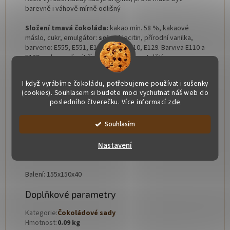
barevně i váhově mírně odlišný
Složení tmavá čokoláda:
kakao min. 58 %, kakaové
máslo, cukr, emulgátor:
sojový
lecitin, přírodní vanilka,
barveno: E555, E551, E172, E132, E110, E129. Barviva E110 a
E129 mohou ovlivnit činnost a pozornost dětí.
Složení bílá čokoláda:
kakaové máslo 31,1 %,
sušené
I když vyrábíme čokoládu, potřebujeme používat i sušenky
plnotučné mléko
, cukr, emulgátor:
sojový lecitin
,
(cookies). Souhlasem si budete moci vychutnat náš web do
přírodní vanilka, barveno: E555, E551, E172, E129. Barvivo
posledního čtverečku. Více informací
zde
E129 může ovlivňovat činnost a pozornost dětí.
Souhlasím
Alergeny:
sójový
lecitin, plnotučné mléko
(bílá
čokoláda)
Nastavení
Naše čokoláda je bez lepku a přidaných tuků
Balení:
155x150x40
Doplňkové parametry
Kategorie
:
Čokoládové sady
Hmotnost
:
0.09 kg