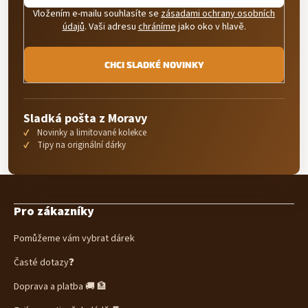
Vložením e-mailu souhlasíte se
zásadami ochrany osobních
údajů
. Vaši adresu
chráníme
jako oko v hlavě.
CHCI SLADKÉ NOVINKY
Sladká pošta z Moravy
Novinky a limitované kolekce
Tipy na originální dárky
Z
á
Pro zákazníky
p
a
Pomůžeme vám vybrat dárek
t
í
Časté dotazy❓
Doprava a platba 🚚 🏦