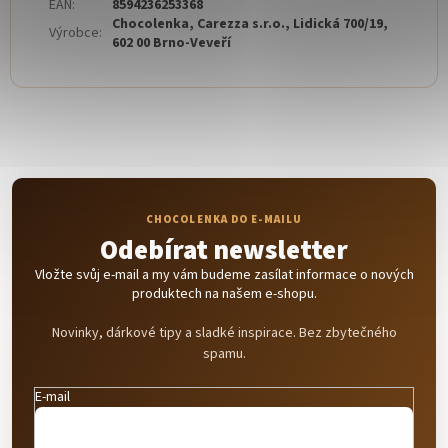
EAN
:
8594236253368
Chocolenka, Carezza s.r.o., Lidická 700/19,
Výrobce
:
602 00 Brno-Veveří
Odebírat newsletter
Vložte svůj e-mail a my vám budeme zasílat informace o nových
produktech na našem e-shopu.
Novinky, dárkové tipy a sladké inspirace. Bez zbytečného
spamu.
E-mail