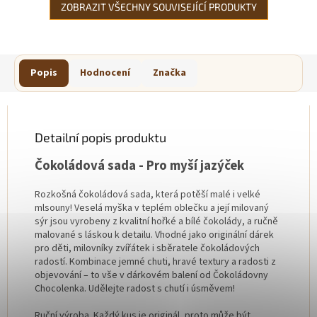
ZOBRAZIT VŠECHNY SOUVISEJÍCÍ PRODUKTY
Popis
Hodnocení
Značka
Detailní popis produktu
Čokoládová sada - Pro myší jazýček
Rozkošná čokoládová sada, která potěší malé i velké
mlsouny! Veselá myška v teplém oblečku a její milovaný
sýr jsou vyrobeny z kvalitní hořké a bílé čokolády, a ručně
malované s láskou k detailu. Vhodné jako originální dárek
pro děti, milovníky zvířátek i sběratele čokoládových
radostí. Kombinace jemné chuti, hravé textury a radosti z
objevování – to vše v dárkovém balení od Čokoládovny
Chocolenka. Udělejte radost s chutí i úsměvem!
Ruční výroba. Každý kus je originál, proto může být