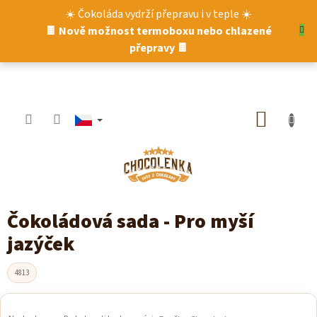
Přejít
☀️ Čokoláda vydrží přepravu i v teple ☀️
na
🍫 Nově možnost termoboxu nebo chlazené
obsah
přepravy 🍫
NÁKUP
KOŠÍK
Čokoládová sada - Pro myší
jazýček
4813