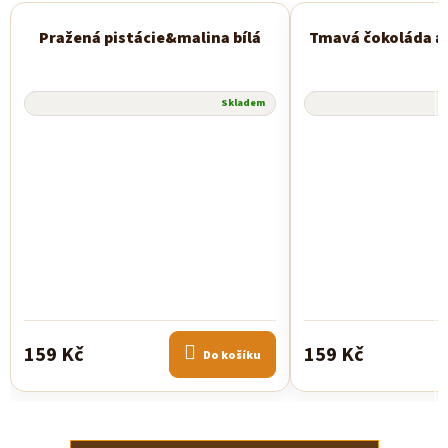
Pražená pistácie&malina bílá
Tmavá čokoláda a
Skladem
159 Kč
159 Kč
Do košíku